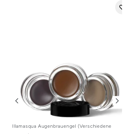
E
Illamasqua Augenbrauengel (Verschiedene
1