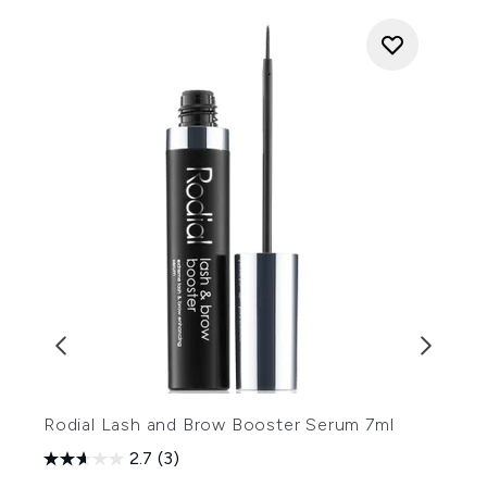
Rodial Lash and Brow Booster Serum 7ml
S
2.7
(3)