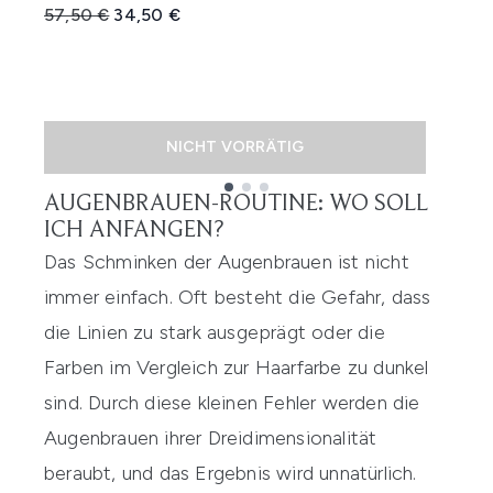
Unverbindliche Preisempfehlung:
Aktueller Preis:
57,50 €
34,50 €
6
NICHT VORRÄTIG
AUGENBRAUEN-ROUTINE: WO SOLL
Showing slide 1
ICH ANFANGEN?
Das Schminken der Augenbrauen ist nicht
immer einfach. Oft besteht die Gefahr, dass
die Linien zu stark ausgeprägt oder die
Farben im Vergleich zur Haarfarbe zu dunkel
sind. Durch diese kleinen Fehler werden die
Augenbrauen ihrer Dreidimensionalität
beraubt, und das Ergebnis wird unnatürlich.