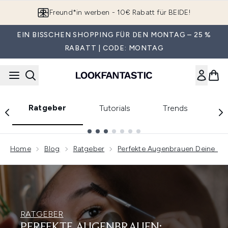
Zum Hauptinhalt springen
Freund*in werben - 10€ Rabatt für BEIDE!
EIN BISSCHEN SHOPPING FÜR DEN MONTAG – 25 %
RABATT | CODE: MONTAG
Ratgeber
Tutorials
Trends
E
Showing slide 1
Home
Blog
Ratgeber
Perfekte Augenbrauen Deine Ne
RATGEBER
PERFEKTE AUGENBRAUEN: