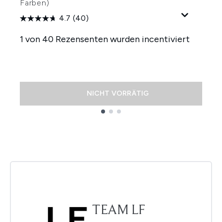
Farben)
U
2
4.7
(40)
1 von 40 Rezensenten wurden incentiviert
NICHT VORRÄTIG
Showing slide 1
TEAM LF