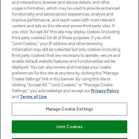
and interactions, browser and device details, and other
Cookie-Einwilligung
usage information, which may be used to provide enhanced
Do Not Sell or Share My Personal
functionality and personalized experiences, analyze and
Information
improve performance, and reach users with more relevant
content and ads on this site and across third party sites. If
you click “Accept All” this site may deploy cookies (including
HILFE & INFORMATION
third party cookies) for all of these purposes. If you click
“Limit Cookies,” your IP address and other browsing
information may still be collected but only cookies (including
IMPRESSUM
third party cookies) that are necessary to operate, secure and
enable default website features and functionalities will be
deployed. You can also review and manage your cookie
ÜBER LOOKFANTASTIC
preferences for this site at any time by clicking the “Manage
Cookie Settings” link in this banner. By using this site or
clicking "Accept All," "Limit Cookies," or "Manage Cookie
Settings," you acknowledge and accept our
Privacy Policy
and
Terms of Use
.
Pay Securely With
Manage Cookie Settings
Limit Cookies