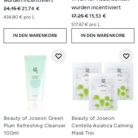
wurden incentiviert
wurden incentiviert
Unverbindliche Preisempfehlung:
Aktueller Preis:
24,15 €
21,74 €
Unverbindliche Preisempfehl
Aktueller Preis:
17,25 €
15,53 €
434,80 € pro L
517,67 € pro L
IN DEN WARENKORB
IN DEN WARENKORB
Beauty of Joseon Green
Beauty of Joseon
Plum Refreshing Cleanser
Centella Asiatica Calming
100ml
Mask Trio