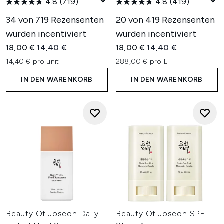
4.8
(719)
4.8
(419)
34 von 719 Rezensenten
20 von 419 Rezensenten
wurden incentiviert
wurden incentiviert
Unverbindliche Preisempfehlung:
Aktueller Preis:
Unverbindliche Preisempfehl
Aktueller Preis:
18,00 €
14,40 €
18,00 €
14,40 €
14,40 € pro unit
288,00 € pro L
IN DEN WARENKORB
IN DEN WARENKORB
Beauty Of Joseon Daily
Beauty Of Joseon SPF