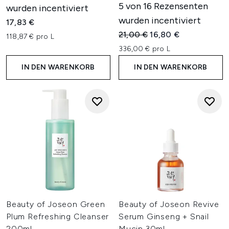
5 von 16 Rezensenten
wurden incentiviert
wurden incentiviert
17,83 €
Unverbindliche Preisempfehl
Aktueller Preis:
21,00 €
16,80 €
118,87 € pro L
336,00 € pro L
IN DEN WARENKORB
IN DEN WARENKORB
Beauty of Joseon Green
Beauty of Joseon Revive
Plum Refreshing Cleanser
Serum Ginseng + Snail
200ml
Mucin 30ml