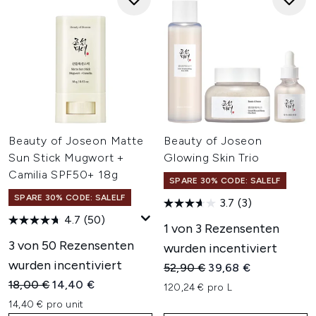
Beauty of Joseon Matte
Beauty of Joseon
Sun Stick Mugwort +
Glowing Skin Trio
Camilia SPF50+ 18g
SPARE 30% CODE: SALELF
SPARE 30% CODE: SALELF
3.7
(3)
4.7
(50)
1 von 3 Rezensenten
3 von 50 Rezensenten
wurden incentiviert
wurden incentiviert
Unverbindliche Preisempfehl
Aktueller Preis:
52,90 €
39,68 €
Unverbindliche Preisempfehlung:
Aktueller Preis:
18,00 €
14,40 €
120,24 € pro L
14,40 € pro unit