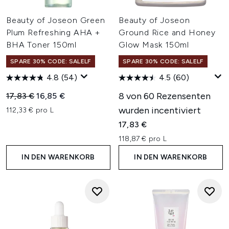
Beauty of Joseon Green
Beauty of Joseon
Plum Refreshing AHA +
Ground Rice and Honey
BHA Toner 150ml
Glow Mask 150ml
SPARE 30% CODE: SALELF
SPARE 30% CODE: SALELF
4.8
(54)
4.5
(60)
Unverbindliche Preisempfehlung:
Aktueller Preis:
8 von 60 Rezensenten
17,83 €
16,85 €
wurden incentiviert
112,33 € pro L
17,83 €
118,87 € pro L
IN DEN WARENKORB
IN DEN WARENKORB