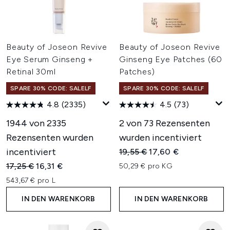
Beauty of Joseon Revive
Beauty of Joseon Revive
Eye Serum Ginseng +
Ginseng Eye Patches (60
Retinal 30ml
Patches)
SPARE 30% CODE: SALELF
SPARE 30% CODE: SALELF
4.8
(2335)
4.5
(73)
1944 von 2335
2 von 73 Rezensenten
Rezensenten wurden
wurden incentiviert
incentiviert
Unverbindliche Preisempfehl
Aktueller Preis:
19,55 €
17,60 €
Unverbindliche Preisempfehlung:
Aktueller Preis:
17,25 €
16,31 €
50,29 € pro KG
543,67 € pro L
IN DEN WARENKORB
IN DEN WARENKORB