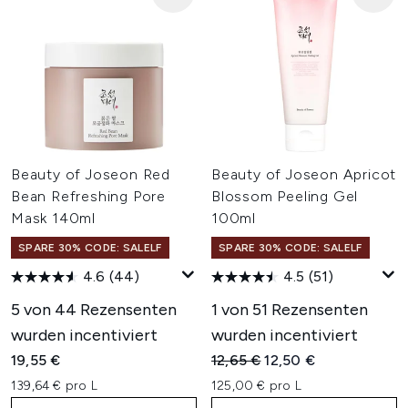
Beauty of Joseon Red
Beauty of Joseon Apricot
Bean Refreshing Pore
Blossom Peeling Gel
Mask 140ml
100ml
SPARE 30% CODE: SALELF
SPARE 30% CODE: SALELF
4.6
(44)
4.5
(51)
5 von 44 Rezensenten
1 von 51 Rezensenten
wurden incentiviert
wurden incentiviert
Unverbindliche Preisempfehl
Aktueller Preis:
19,55 €
12,65 €
12,50 €
139,64 € pro L
125,00 € pro L