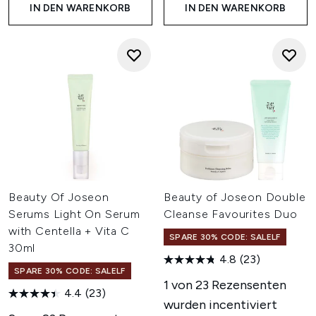
IN DEN WARENKORB
IN DEN WARENKORB
Beauty Of Joseon
Beauty of Joseon Double
Serums Light On Serum
Cleanse Favourites Duo
with Centella + Vita C
SPARE 30% CODE: SALELF
30ml
4.8
(23)
SPARE 30% CODE: SALELF
1 von 23 Rezensenten
4.4
(23)
wurden incentiviert