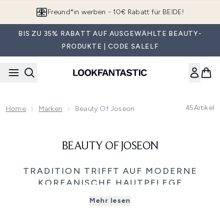
Zum Hauptinhalt springen
Freund*in werben - 10€ Rabatt für BEIDE!
BIS ZU 35% RABATT AUF AUSGEWÄHLTE BEAUTY-
PRODUKTE | CODE SALELF
45
Artikel
Home
Marken
Beauty Of Joseon
BEAUTY OF JOSEON
TRADITION TRIFFT AUF MODERNE
KOREANISCHE HAUTPFLEGE
Entdecke Beauty of Joseon, eine Marke, die von der
Mehr lesen
zeitlosen Eleganz und Weisheit der koreanischen Joseon-
Dynastie inspiriert ist. Im Zusammenspiel von Natur und