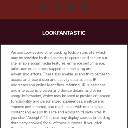
LOOKFANTASTIC ist Europas ultimativer
Beauty-Onlineshop mit den besten
We use cookies and other tracking tools on this site, which
Produkten aus Haut- und Haarpflege
may be provided by third parties, to operate and secure our
sowie Make-Up von über 200
site, enable social media features, enhance performance,
renommierten Marken. Shoppe online
tailor user experiences, support our marketing and
oder über die App mit kostenloser
advertising efforts. These also enable us and third parties to
access and record user and activity data, such as IP
Lieferung ab einem Einkaufswert von 30€.
addresses and online identifiers, referring URLs, searches
and interactions, browser and device details, and other
Cookie-Einwilligung
usage information, which may be used to provide enhanced
Do Not Sell or Share My Personal
functionality and personalized experiences, analyze and
Information
improve performance, and reach users with more relevant
content and ads on this site and across third party sites. If
you click “Accept All” this site may deploy cookies (including
HILFE & INFORMATION
third party cookies) for all of these purposes. If you click