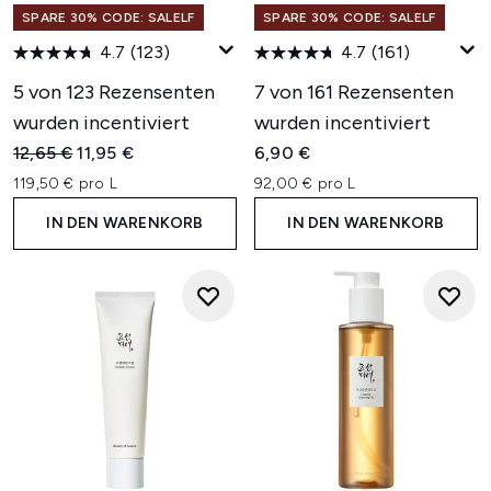
SPARE 30% CODE: SALELF
SPARE 30% CODE: SALELF
4.7
(123)
4.7
(161)
5 von 123 Rezensenten
7 von 161 Rezensenten
wurden incentiviert
wurden incentiviert
Unverbindliche Preisempfehlung:
Aktueller Preis:
12,65 €
11,95 €
6,90 €
119,50 € pro L
92,00 € pro L
IN DEN WARENKORB
IN DEN WARENKORB