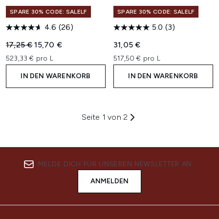
SPARE 30% CODE: SALELF
SPARE 30% CODE: SALELF
4.6
(26)
5.0
(3)
Unverbindliche Preisempfehlung:
Aktueller Preis:
17,25 €
15,70 €
31,05 €
523,33 € pro L
517,50 € pro L
IN DEN WARENKORB
IN DEN WARENKORB
Seite 1 von 2
MELDE DICH FÜR UNSEREN NEWSLETTER AN
ANMELDEN