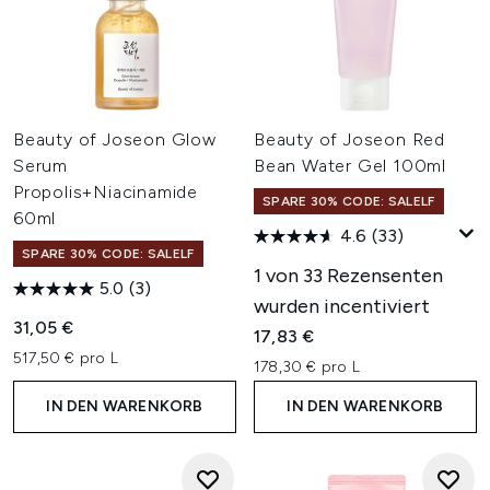
Beauty of Joseon Glow
Beauty of Joseon Red
Serum
Bean Water Gel 100ml
Propolis+Niacinamide
SPARE 30% CODE: SALELF
60ml
4.6
(33)
SPARE 30% CODE: SALELF
1 von 33 Rezensenten
5.0
(3)
wurden incentiviert
31,05 €
17,83 €
517,50 € pro L
178,30 € pro L
IN DEN WARENKORB
IN DEN WARENKORB