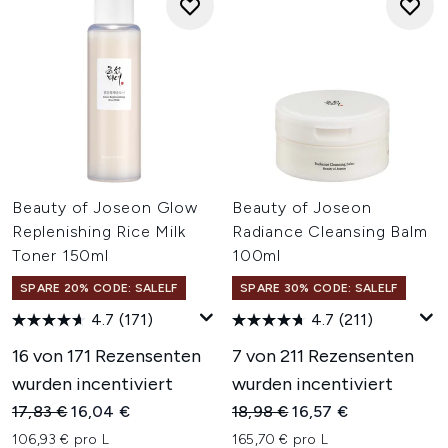
Beauty of Joseon Glow
Beauty of Joseon
Replenishing Rice Milk
Radiance Cleansing Balm
Toner 150ml
100ml
SPARE 20% CODE: SALELF
SPARE 30% CODE: SALELF
4.7
(171)
4.7
(211)
16 von 171 Rezensenten
7 von 211 Rezensenten
wurden incentiviert
wurden incentiviert
Unverbindliche Preisempfehlung:
Aktueller Preis:
Unverbindliche Preisempfehl
Aktueller Preis:
17,83 €
16,04 €
18,98 €
16,57 €
106,93 € pro L
165,70 € pro L