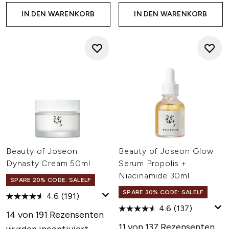
IN DEN WARENKORB
IN DEN WARENKORB
Beauty of Joseon
Beauty of Joseon Glow
Dynasty Cream 50ml
Serum Propolis +
Niacinamide 30ml
SPARE 20% CODE: SALELF
SPARE 30% CODE: SALELF
4.6
(191)
4.6
(137)
14 von 191 Rezensenten
11 von 137 Rezensenten