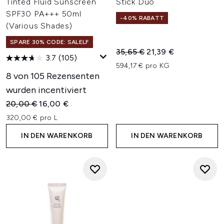
Tinted Fluid Sunscreen
Stick Duo
SPF30 PA+++ 50ml
-40% RABATT
(Various Shades)
SPARE 30% CODE: SALELF
Unverbindliche Preisempfehl
Aktueller Preis:
35,65 €
21,39 €
3.7
(105)
594,17 € pro KG
8 von 105 Rezensenten
wurden incentiviert
Unverbindliche Preisempfehlung:
Aktueller Preis:
20,00 €
16,00 €
320,00 € pro L
IN DEN WARENKORB
IN DEN WARENKORB