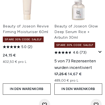
Beauty of Joseon Revive
Beauty of Joseon Glow
Firming Moisturiser 60ml
Deep Serum Rice +
Arbutin 30ml
SPARE 30% CODE: SALELF
SPARE 30% CODE: SALELF
5.0
(2)
4.6
(73)
24,15 €
5 von 73 Rezensenten
402,50 € pro L
wurden incentiviert
Unverbindliche Preisempfehl
Aktueller Preis:
17,25 €
14,67 €
489,00 € pro L
IN DEN WARENKORB
IN DEN WARENKORB