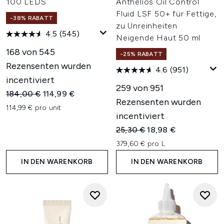
100 LEDS
Anthelios Oil Control
Fluid LSF 50+ für Fettige,
-38% RABATT
zu Unreinheiten
4.5
(545)
Neigende Haut 50 ml
168 von 545
-25% RABATT
Rezensenten wurden
4.6
(951)
incentiviert
259 von 951
Unverbindliche Preisempfehlung:
Aktueller Preis:
184,00 €
114,99 €
Rezensenten wurden
114,99 € pro unit
incentiviert
Unverbindliche Preisempfehl
Aktueller Preis:
25,30 €
18,98 €
379,60 € pro L
IN DEN WARENKORB
IN DEN WARENKORB