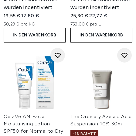
wurden incentiviert
wurden incentiviert
Unverbindliche Preisempfehlung:
Aktueller Preis:
Unverbindliche Preisempfehl
Aktueller Preis:
19,55 €
17,60 €
25,30 €
22,77 €
50,29 € pro KG
759,00 € pro L
IN DEN WARENKORB
IN DEN WARENKORB
CeraVe AM Facial
The Ordinary Azelaic Acid
Moisturising Lotion
Suspension 10% 30ml
SPF50 for Normal to Dry
-1% RABATT