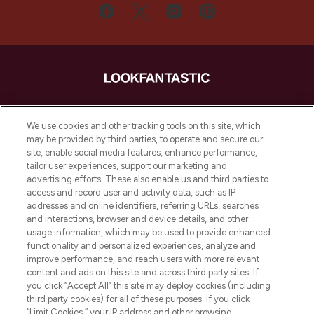
LOOKFANTASTIC ist Europas ultimativer
Beauty-Onlineshop mit den besten
We use cookies and other tracking tools on this site, which
Produkten aus Haut- und Haarpflege
may be provided by third parties, to operate and secure our
sowie Make-Up von über 200
site, enable social media features, enhance performance,
renommierten Marken. Shoppe online
tailor user experiences, support our marketing and
oder über die App mit kostenloser
advertising efforts. These also enable us and third parties to
access and record user and activity data, such as IP
Lieferung ab einem Einkaufswert von 30€.
addresses and online identifiers, referring URLs, searches
and interactions, browser and device details, and other
Cookie-Einwilligung
usage information, which may be used to provide enhanced
Do Not Sell or Share My Personal
functionality and personalized experiences, analyze and
Information
improve performance, and reach users with more relevant
content and ads on this site and across third party sites. If
you click “Accept All” this site may deploy cookies (including
HILFE & INFORMATION
third party cookies) for all of these purposes. If you click
“Limit Cookies,” your IP address and other browsing