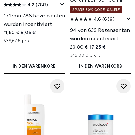
4.2
(788)
SPARE 30% CODE: SALELF
171 von 788 Rezensenten
4.6
(639)
wurden incentiviert
94 von 639 Rezensenten
Unverbindliche Preisempfehlung:
Aktueller Preis:
11,50 €
8,05 €
wurden incentiviert
536,67 € pro L
Unverbindliche Preisempfehl
Aktueller Preis:
23,00 €
17,25 €
345,00 € pro L
IN DEN WARENKORB
IN DEN WARENKORB