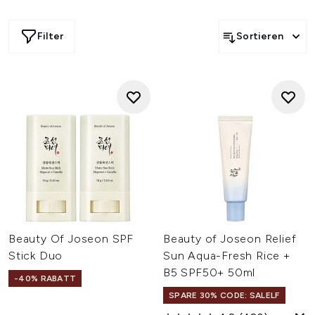
dich selbst neu aufleben!
Feuchtigkeitsspendende Produkte mit dem Hit-Inhaltsstoff
Hyaluronsäure eignen sich besonders gut für trockene
Filter
Sortieren
Haut, aber natürlich ist auch für alle anderen Hauttypen
vorgesorgt – Reiniger, Seren, Cremes und sogar
wiederverwendbare Abschminktücher. Schlag zu!
Beauty Of Joseon SPF
Beauty of Joseon Relief
Stick Duo
Sun Aqua-Fresh Rice +
B5 SPF50+ 50ml
-40% RABATT
SPARE 30% CODE: SALELF