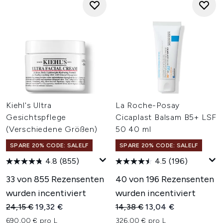
Kiehl's Ultra
La Roche-Posay
Gesichtspflege
Cicaplast Balsam B5+ LSF
(Verschiedene Größen)
50 40 ml
SPARE 20% CODE: SALELF
SPARE 20% CODE: SALELF
4.8
(855)
4.5
(196)
33 von 855 Rezensenten
40 von 196 Rezensenten
wurden incentiviert
wurden incentiviert
Unverbindliche Preisempfehlung:
Aktueller Preis:
Unverbindliche Preisempfehl
Aktueller Preis:
24,15 €
19,32 €
14,38 €
13,04 €
690,00 € pro L
326,00 € pro L