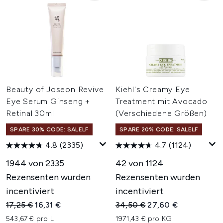
Beauty of Joseon Revive
Kiehl's Creamy Eye
Eye Serum Ginseng +
Treatment mit Avocado
Retinal 30ml
(Verschiedene Größen)
SPARE 30% CODE: SALELF
SPARE 20% CODE: SALELF
4.8
(2335)
4.7
(1124)
1944 von 2335
42 von 1124
Rezensenten wurden
Rezensenten wurden
incentiviert
incentiviert
Unverbindliche Preisempfehlung:
Aktueller Preis:
Unverbindliche Preisempfehl
Aktueller Preis:
17,25 €
16,31 €
34,50 €
27,60 €
543,67 € pro L
1971,43 € pro KG