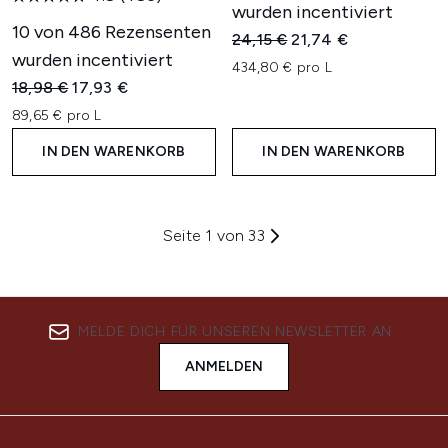
wurden incentiviert
10 von 486 Rezensenten
Unverbindliche Preisempfehl
Aktueller Preis:
24,15 €
21,74 €
wurden incentiviert
434,80 € pro L
Unverbindliche Preisempfehlung:
Aktueller Preis:
18,98 €
17,93 €
89,65 € pro L
IN DEN WARENKORB
IN DEN WARENKORB
Seite 1 von 33
MELDE DICH FÜR UNSEREN NEWSLETTER AN
ANMELDEN