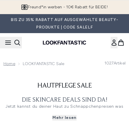
Zum Hauptinhalt springen
Freund*in werben - 10€ Rabatt für BEIDE!
BIS ZU 35% RABATT AUF AUSGEWÄHLTE BEAUTY-
PRODUKTE | CODE SALELF
1027
Artikel
Home
LOOKFANTASTIC Sale
HAUTPFLEGE SALE
DIE SKINCARE DEALS SIND DA!
Jetzt kannst du deiner Haut zu Schnäppchenpreisen was
Gutes tun! Es lohnt sich immer, in schöne Haut zu
Mehr lesen
investieren, aber nun erst recht. Teste dich durch die
begehrten Hautpflegemarken auf lookfantastic und lasse