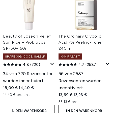
Beauty of Joseon Relief
The Ordinary Glycolic
Sun Rice + Probiotics
Acid 7% Peeling-Toner
SPF50+ 50ml
240 ml
SPARE 30% CODE: SALELF
-3% RABATT
4.8
(720)
4.7
(2587)
34 von 720 Rezensenten
56 von 2587
wurden incentiviert
Rezensenten wurden
Unverbindliche Preisempfehlung:
Aktueller Preis:
incentiviert
18,00 €
14,40 €
Unverbindliche Preisempfehl
Aktueller Preis:
13,69 €
13,23 €
14,40 € pro unit
55,13 € pro L
IN DEN WARENKORB
IN DEN WARENKORB