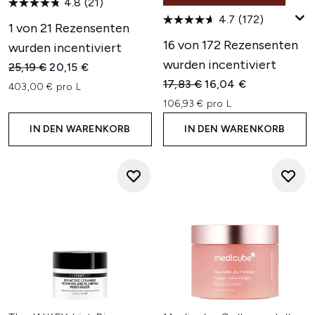
4.8
(21)
4.7
(172)
1 von 21 Rezensenten
16 von 172 Rezensenten
wurden incentiviert
wurden incentiviert
Unverbindliche Preisempfehlung:
Aktueller Preis:
25,19 €
20,15 €
Unverbindliche Preisempfehl
Aktueller Preis:
17,83 €
16,04 €
403,00 € pro L
106,93 € pro L
IN DEN WARENKORB
IN DEN WARENKORB