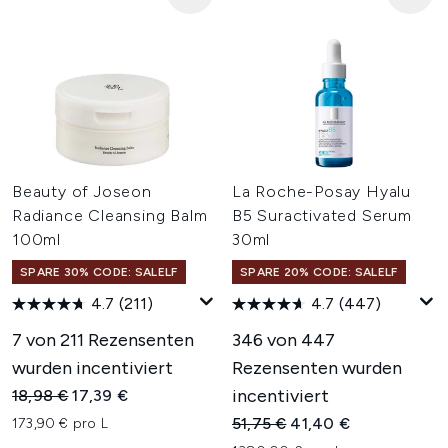
Beauty of Joseon
La Roche-Posay Hyalu
Radiance Cleansing Balm
B5 Suractivated Serum
100ml
30ml
SPARE 30% CODE: SALELF
SPARE 20% CODE: SALELF
4.7
(211)
4.7
(447)
7 von 211 Rezensenten
346 von 447
wurden incentiviert
Rezensenten wurden
Unverbindliche Preisempfehlung:
Aktueller Preis:
incentiviert
18,98 €
17,39 €
Unverbindliche Preisempfehl
Aktueller Preis:
51,75 €
41,40 €
173,90 € pro L