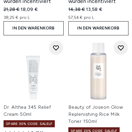
wurden incentiviert
wurden incentiviert
Unverbindliche Preisempfehlung:
Aktueller Preis:
Unverbindliche Preisempfehl
Aktueller Preis:
21,28 €
18,09 €
14,38 €
13,58 €
38,25 € pro L
57,54 € pro L
IN DEN WARENKORB
IN DEN WARENKORB
Dr. Althea 345 Relief
Beauty of Joseon Glow
Cream 50ml
Replenishing Rice Milk
Toner 150ml
SPARE 30% CODE: SALELF
SPARE 20% CODE: SALELF