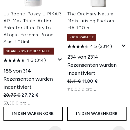
La Roche-Posay LIPIKAR
The Ordinary Natural
AP+Max Triple-Action
Moisturising Factors +
Balm for Ultra-Dry to
HA 100 ml
Atopic Eczema-Prone
-10% RABATT
Skin 400ml
4.5
(2314)
SPARE 20% CODE: SALELF
234 von 2314
4.6
(314)
Rezensenten wurden
188 von 314
incentiviert
Rezensenten wurden
Unverbindliche Preisempfehl
Aktueller Preis:
13,11 €
11,80 €
incentiviert
118,00 € pro L
Unverbindliche Preisempfehlung:
Aktueller Preis:
28,75 €
27,72 €
69,30 € pro L
IN DEN WARENKORB
IN DEN WARENKORB