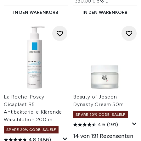
1380,00 € pro L
IN DEN WARENKORB
IN DEN WARENKORB
La Roche-Posay
Beauty of Joseon
Cicaplast B5
Dynasty Cream 50ml
Antibakterielle Klärende
SPARE 20% CODE: SALELF
Waschlotion 200 ml
4.6
(191)
SPARE 20% CODE: SALELF
14 von 191 Rezensenten
4.8
(486)