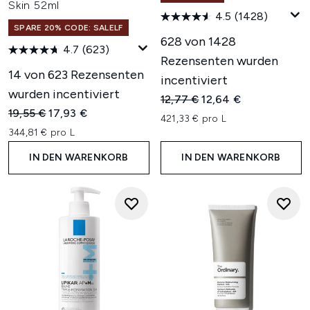
Skin 52ml
4.5
(1428)
SPARE 20% CODE: SALELF
628 von 1428
4.7
(623)
Rezensenten wurden
14 von 623 Rezensenten
incentiviert
wurden incentiviert
Unverbindliche Preisempfehl
Aktueller Preis:
12,77 €
12,64 €
Unverbindliche Preisempfehlung:
Aktueller Preis:
19,55 €
17,93 €
421,33 € pro L
344,81 € pro L
IN DEN WARENKORB
IN DEN WARENKORB