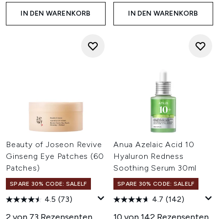
IN DEN WARENKORB
IN DEN WARENKORB
Beauty of Joseon Revive
Anua Azelaic Acid 10
Ginseng Eye Patches (60
Hyaluron Redness
Patches)
Soothing Serum 30ml
SPARE 30% CODE: SALELF
SPARE 30% CODE: SALELF
4.5
(73)
4.7
(142)
2 von 73 Rezensenten
10 von 142 Rezensenten