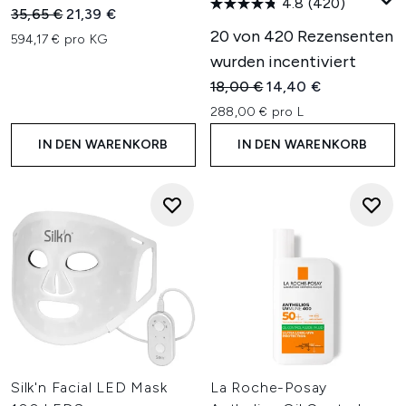
4.8
(420)
Unverbindliche Preisempfehlung:
Aktueller Preis:
35,65 €
21,39 €
20 von 420 Rezensenten
594,17 € pro KG
wurden incentiviert
Unverbindliche Preisempfehl
Aktueller Preis:
18,00 €
14,40 €
288,00 € pro L
IN DEN WARENKORB
IN DEN WARENKORB
Silk'n Facial LED Mask
La Roche-Posay