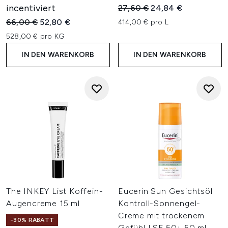
incentiviert
Unverbindliche Preisempfehl
Aktueller Preis:
27,60 €
24,84 €
Unverbindliche Preisempfehlung:
Aktueller Preis:
66,00 €
52,80 €
414,00 € pro L
528,00 € pro KG
IN DEN WARENKORB
IN DEN WARENKORB
The INKEY List Koffein-
Eucerin Sun Gesichtsöl
Augencreme 15 ml
Kontroll-Sonnengel-
Creme mit trockenem
-30% RABATT
Gefühl LSF 50+ 50 ml