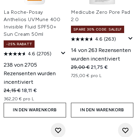
La Roche-Posay
Medicube Zero Pore Pad
Anthelios UVMune 400
2.0
Invisible Fluid SPF50+
SPARE 30% CODE: SALELF
Sun Cream 50ml
4.6
(263)
-25% RABATT
14 von 263 Rezensenten
4.6
(2705)
wurden incentiviert
238 von 2705
Unverbindliche Preisempfehl
Aktueller Preis:
29,00 €
21,75 €
Rezensenten wurden
725,00 € pro L
incentiviert
Unverbindliche Preisempfehlung:
Aktueller Preis:
24,15 €
18,11 €
362,20 € pro L
IN DEN WARENKORB
IN DEN WARENKORB