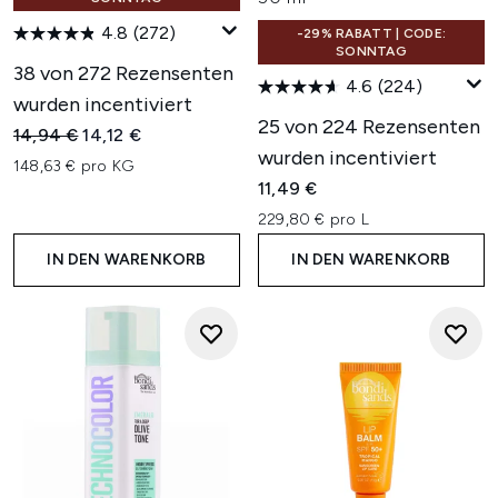
4.8
(272)
-29% RABATT | CODE:
SONNTAG
38 von 272 Rezensenten
4.6
(224)
wurden incentiviert
25 von 224 Rezensenten
Unverbindliche Preisempfehlung:
Aktueller Preis:
14,94 €
14,12 €
wurden incentiviert
148,63 € pro KG
11,49 €
229,80 € pro L
IN DEN WARENKORB
IN DEN WARENKORB