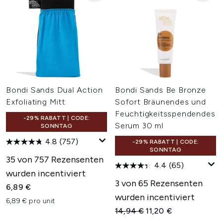
Bondi Sands Dual Action
Bondi Sands Be Bronze
Exfoliating Mitt
Sofort Bräunendes und
Feuchtigkeitsspendendes
-29% RABATT | CODE:
Serum 30 ml
SONNTAG
4.8
(757)
-29% RABATT | CODE:
SONNTAG
35 von 757 Rezensenten
4.4
(65)
wurden incentiviert
3 von 65 Rezensenten
6,89 €
wurden incentiviert
6,89 € pro unit
Unverbindliche Preisempfehl
Aktueller Preis:
14,94 €
11,20 €