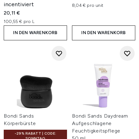
incentiviert
8,04 € pro unit
20,11 €
100,55 € pro L
IN DEN WARENKORB
IN DEN WARENKORB
Bondi Sands
Bondi Sands Daydream
Körperbürste
Aufgeschlagene
Feuchtigkeitspflege
-29% RABATT | CODE:
50 ml
SONNTAG