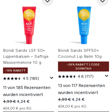
Bondi Sands LSF 50+
Bondi Sands SPF50+
Lippenbalsam – Saftige
Coconut Lip Balm 10g
Wassermelone 10 g
-29% RABATT | CODE:
SONNTAG
-15% RABATT
4.6
(117)
4.5
(185)
13 von 117 Rezensenten
11 von 185 Rezensenten
wurden incentiviert
wurden incentiviert
Unverbindliche Preisempfehl
Aktueller Preis:
4,99 €
4,24 €
Unverbindliche Preisempfehlung:
Aktueller Preis:
4,99 €
4,24 €
424,00 € pro KG
424,00 € pro KG