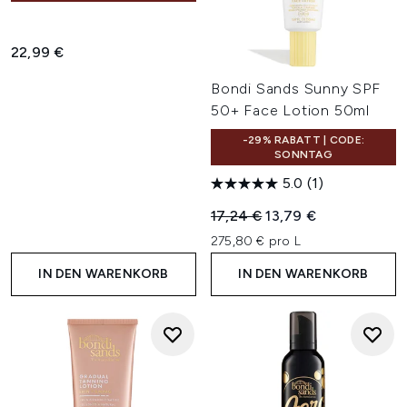
22,99 €
Bondi Sands Sunny SPF
50+ Face Lotion 50ml
-29% RABATT | CODE:
SONNTAG
5.0
(1)
Unverbindliche Preisempfehl
Aktueller Preis:
17,24 €
13,79 €
275,80 € pro L
IN DEN WARENKORB
IN DEN WARENKORB