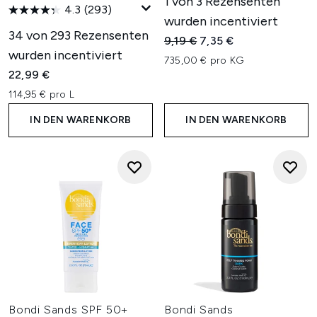
1 von 3 Rezensenten
4.3
(293)
wurden incentiviert
34 von 293 Rezensenten
Unverbindliche Preisempfehl
Aktueller Preis:
9,19 €
7,35 €
wurden incentiviert
735,00 € pro KG
22,99 €
114,95 € pro L
IN DEN WARENKORB
IN DEN WARENKORB
Bondi Sands SPF 50+
Bondi Sands