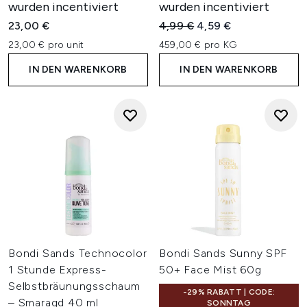
wurden incentiviert
wurden incentiviert
Unverbindliche Preisempfehl
Aktueller Preis:
23,00 €
4,99 €
4,59 €
23,00 € pro unit
459,00 € pro KG
IN DEN WARENKORB
IN DEN WARENKORB
Bondi Sands Technocolor
Bondi Sands Sunny SPF
1 Stunde Express-
50+ Face Mist 60g
Selbstbräunungsschaum
-29% RABATT | CODE:
– Smaragd 40 ml
SONNTAG