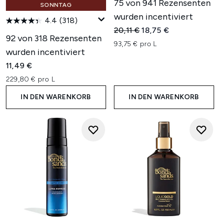
75 von 941 Rezensenten
SONNTAG
wurden incentiviert
4.4
(318)
Unverbindliche Preisempfehl
Aktueller Preis:
20,11 €
18,75 €
92 von 318 Rezensenten
93,75 € pro L
wurden incentiviert
11,49 €
229,80 € pro L
IN DEN WARENKORB
IN DEN WARENKORB