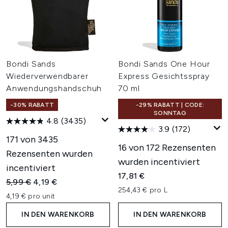
Bondi Sands
Bondi Sands One Hour
Wiederverwendbarer
Express Gesichtsspray
Anwendungshandschuh
70 ml
-30% RABATT
-29% RABATT | CODE:
SONNTAG
4.8
(3435)
3.9
(172)
171 von 3435
16 von 172 Rezensenten
Rezensenten wurden
wurden incentiviert
incentiviert
17,81 €
Unverbindliche Preisempfehlung:
Aktueller Preis:
5,99 €
4,19 €
254,43 € pro L
4,19 € pro unit
IN DEN WARENKORB
IN DEN WARENKORB