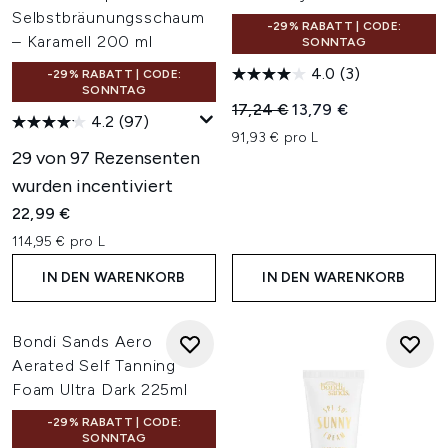
Selbstbräunungsschaum
-29% RABATT | CODE:
– Karamell 200 ml
SONNTAG
4.0
(3)
-29% RABATT | CODE:
SONNTAG
Unverbindliche Preisempfehl
Aktueller Preis:
17,24 €
13,79 €
4.2
(97)
91,93 € pro L
29 von 97 Rezensenten
wurden incentiviert
22,99 €
114,95 € pro L
IN DEN WARENKORB
IN DEN WARENKORB
Bondi Sands Aero
Aerated Self Tanning
Foam Ultra Dark 225ml
-29% RABATT | CODE:
SONNTAG