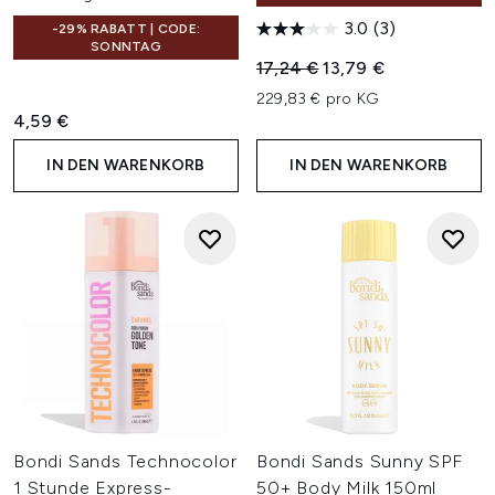
3.0
(3)
-29% RABATT | CODE:
SONNTAG
Unverbindliche Preisempfehl
Aktueller Preis:
17,24 €
13,79 €
229,83 € pro KG
4,59 €
IN DEN WARENKORB
IN DEN WARENKORB
Bondi Sands Technocolor
Bondi Sands Sunny SPF
1 Stunde Express-
50+ Body Milk 150ml