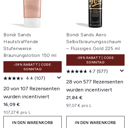
Bondi Sands
Bondi Sands Aero
Hautstraffende
Selbstbräunungsschaum
Stufenweise
– Flüssiges Gold 225 ml
Bräunungslotion 150 ml
-29% RABATT | CODE:
SONNTAG
-29% RABATT | CODE:
SONNTAG
4.7
(577)
4.4
(107)
28 von 577 Rezensenten
20 von 107 Rezensenten
wurden incentiviert
wurden incentiviert
21,84 €
16,09 €
97,07 € pro L
107,27 € pro L
IN DEN WARENKORB
IN DEN WARENKORB