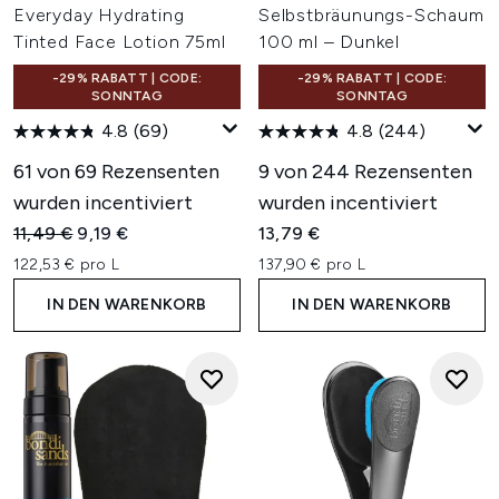
Everyday Hydrating
Selbstbräunungs-Schaum
Tinted Face Lotion 75ml
100 ml – Dunkel
-29% RABATT | CODE:
-29% RABATT | CODE:
SONNTAG
SONNTAG
4.8
(69)
4.8
(244)
61 von 69 Rezensenten
9 von 244 Rezensenten
wurden incentiviert
wurden incentiviert
Unverbindliche Preisempfehlung:
Aktueller Preis:
11,49 €
9,19 €
13,79 €
122,53 € pro L
137,90 € pro L
IN DEN WARENKORB
IN DEN WARENKORB