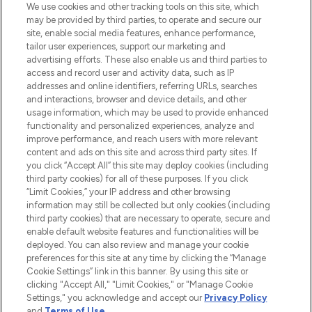
Beauty-Onlineshop mit den besten
We use cookies and other tracking tools on this site, which
Produkten aus Haut- und Haarpflege
may be provided by third parties, to operate and secure our
sowie Make-Up von über 200
site, enable social media features, enhance performance,
renommierten Marken. Shoppe online
tailor user experiences, support our marketing and
oder über die App mit kostenloser
advertising efforts. These also enable us and third parties to
access and record user and activity data, such as IP
Lieferung ab einem Einkaufswert von 30€.
addresses and online identifiers, referring URLs, searches
and interactions, browser and device details, and other
Cookie-Einwilligung
usage information, which may be used to provide enhanced
Do Not Sell or Share My Personal
functionality and personalized experiences, analyze and
Information
improve performance, and reach users with more relevant
content and ads on this site and across third party sites. If
you click “Accept All” this site may deploy cookies (including
HILFE & INFORMATION
third party cookies) for all of these purposes. If you click
“Limit Cookies,” your IP address and other browsing
information may still be collected but only cookies (including
IMPRESSUM
third party cookies) that are necessary to operate, secure and
enable default website features and functionalities will be
deployed. You can also review and manage your cookie
ÜBER LOOKFANTASTIC
preferences for this site at any time by clicking the “Manage
Cookie Settings” link in this banner. By using this site or
clicking "Accept All," "Limit Cookies," or "Manage Cookie
Settings," you acknowledge and accept our
Privacy Policy
and
Terms of Use
.