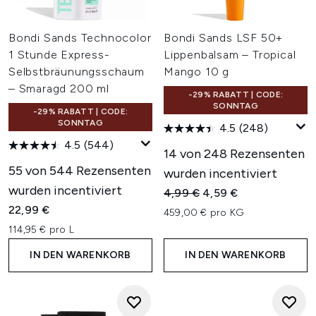
Bondi Sands Technocolor
Bondi Sands LSF 50+
1 Stunde Express-
Lippenbalsam – Tropical
Selbstbräunungsschaum
Mango 10 g
– Smaragd 200 ml
-29% RABATT | CODE:
SONNTAG
-29% RABATT | CODE:
SONNTAG
4.5
(248)
4.5
(544)
14 von 248 Rezensenten
55 von 544 Rezensenten
wurden incentiviert
wurden incentiviert
Unverbindliche Preisempfehl
Aktueller Preis:
4,99 €
4,59 €
22,99 €
459,00 € pro KG
114,95 € pro L
IN DEN WARENKORB
IN DEN WARENKORB