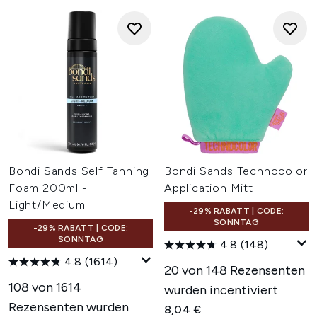
Bondi Sands Self Tanning
Bondi Sands Technocolor
Foam 200ml -
Application Mitt
Light/Medium
-29% RABATT | CODE:
SONNTAG
-29% RABATT | CODE:
SONNTAG
4.8
(148)
4.8
(1614)
20 von 148 Rezensenten
108 von 1614
wurden incentiviert
Rezensenten wurden
8,04 €