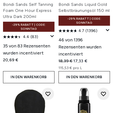
Bondi Sands Self Tanning
Bondi Sands Liquid Gold
Foam One Hour Express
Selbstbräunungsöl 150 ml
Ultra Dark 200ml
-29% RABATT | CODE:
SONNTAG
-29% RABATT | CODE:
SONNTAG
4.7
(1396)
4.4
(83)
46 von 1396
35 von 83 Rezensenten
Rezensenten wurden
wurden incentiviert
incentiviert
20,69 €
Unverbindliche Preisempfehl
Aktueller Preis:
18,39 €
17,33 €
115,53 € pro L
IN DEN WARENKORB
IN DEN WARENKORB