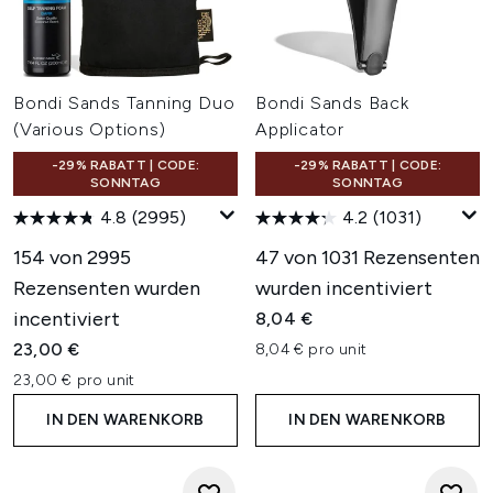
Bondi Sands Tanning Duo
Bondi Sands Back
(Various Options)
Applicator
-29% RABATT | CODE:
-29% RABATT | CODE:
SONNTAG
SONNTAG
4.8
(2995)
4.2
(1031)
154 von 2995
47 von 1031 Rezensenten
Rezensenten wurden
wurden incentiviert
incentiviert
8,04 €
23,00 €
8,04 € pro unit
23,00 € pro unit
IN DEN WARENKORB
IN DEN WARENKORB