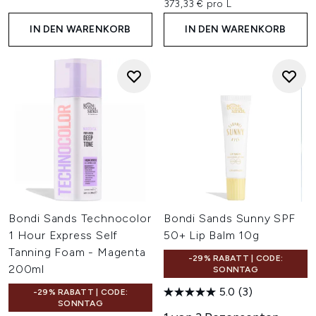
373,33 € pro L
IN DEN WARENKORB
IN DEN WARENKORB
Bondi Sands Technocolor
Bondi Sands Sunny SPF
1 Hour Express Self
50+ Lip Balm 10g
Tanning Foam - Magenta
-29% RABATT | CODE:
200ml
SONNTAG
5.0
(3)
-29% RABATT | CODE:
SONNTAG