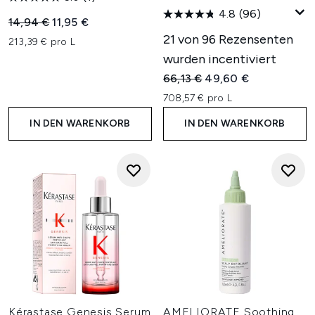
4.8
(96)
Unverbindliche Preisempfehlung:
Aktueller Preis:
14,94 €
11,95 €
21 von 96 Rezensenten
213,39 € pro L
wurden incentiviert
Unverbindliche Preisempfehl
Aktueller Preis:
66,13 €
49,60 €
708,57 € pro L
IN DEN WARENKORB
IN DEN WARENKORB
Kérastase Genesis Serum
AMELIORATE Soothing