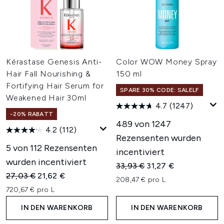
Kérastase Genesis Anti-
Color WOW Money Spray
Hair Fall Nourishing &
150 ml
Fortifying Hair Serum for
SPARE 30% CODE: SALELF
Weakened Hair 30ml
4.7
(1247)
-20% RABATT
489 von 1247
4.2
(112)
Rezensenten wurden
5 von 112 Rezensenten
incentiviert
wurden incentiviert
Unverbindliche Preisempfehl
Aktueller Preis:
33,93 €
31,27 €
Unverbindliche Preisempfehlung:
Aktueller Preis:
27,03 €
21,62 €
208,47 € pro L
720,67 € pro L
IN DEN WARENKORB
IN DEN WARENKORB