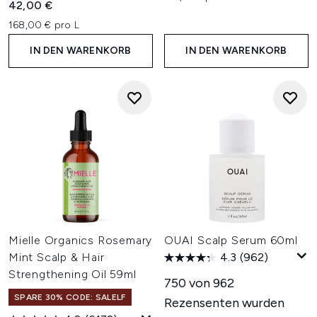
42,00 €
168,00 € pro L
IN DEN WARENKORB
IN DEN WARENKORB
Mielle Organics Rosemary
OUAI Scalp Serum 60ml
Mint Scalp & Hair
4.3
(962)
Strengthening Oil 59ml
750 von 962
SPARE 30% CODE: SALELF
Rezensenten wurden