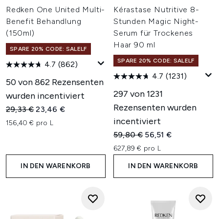
Redken One United Multi-
Kérastase Nutritive 8-
Benefit Behandlung
Stunden Magic Night-
(150ml)
Serum für Trockenes
Haar 90 ml
SPARE 20% CODE: SALELF
SPARE 20% CODE: SALELF
4.7
(862)
4.7
(1231)
50 von 862 Rezensenten
297 von 1231
wurden incentiviert
Rezensenten wurden
Unverbindliche Preisempfehlung:
Aktueller Preis:
29,33 €
23,46 €
incentiviert
156,40 € pro L
Unverbindliche Preisempfehl
Aktueller Preis:
59,80 €
56,51 €
627,89 € pro L
IN DEN WARENKORB
IN DEN WARENKORB