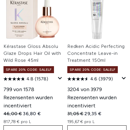
Kérastase Gloss Absolu
Redken Acidic Perfecting
Glaze Drops Hair Oil with
Concentrate Leave-in
Wild Rose 45ml
Treatment 150ml
SPARE 20% CODE: SALELF
SPARE 20% CODE: SALELF
4.8
(1578)
4.6
(3979)
799 von 1578
3204 von 3979
Rezensenten wurden
Rezensenten wurden
incentiviert
incentiviert
Unverbindliche Preisempfehlung:
Aktueller Preis:
Unverbindliche Preisempfehl
Aktueller Preis:
46,00 €
36,80 €
31,05 €
29,35 €
817,78 € pro L
195,67 € pro L