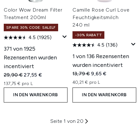
Color Wow Dream Filter
Camille Rose Curl Love
Treatment 200ml
Feuchtigkeitsmilch
240 ml
SPARE 30% CODE: SALELF
-30% RABATT
4.5
(1925)
4.5
(136)
371 von 1925
1 von 136 Rezensenten
Rezensenten wurden
wurden incentiviert
incentiviert
Unverbindliche Preisempfehl
Aktueller Preis:
13,79 €
9,65 €
Unverbindliche Preisempfehlung:
Aktueller Preis:
29,90 €
27,55 €
40,21 € pro L
137,75 € pro L
IN DEN WARENKORB
IN DEN WARENKORB
Seite 1 von 20