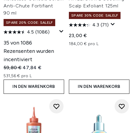
Anti-Chute Fortifiant
Scalp Exfoliant 125ml
90 ml
SPARE 30% CODE: SALELF
SPARE 20% CODE: SALELF
4.3
(71)
4.5
(1086)
23,00 €
35 von 1086
184,00 € pro L
Rezensenten wurden
incentiviert
Unverbindliche Preisempfehlung:
Aktueller Preis:
59,80 €
47,84 €
531,56 € pro L
IN DEN WARENKORB
IN DEN WARENKORB