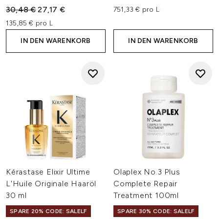
Unverbindliche Preisempfehlung:
Aktueller Preis:
30,48 €
27,17 €
751,33 € pro L
135,85 € pro L
IN DEN WARENKORB
IN DEN WARENKORB
Kérastase Elixir Ultime
Olaplex No.3 Plus
L'Huile Originale Haaröl
Complete Repair
30 ml
Treatment 100ml
SPARE 20% CODE: SALELF
SPARE 30% CODE: SALELF