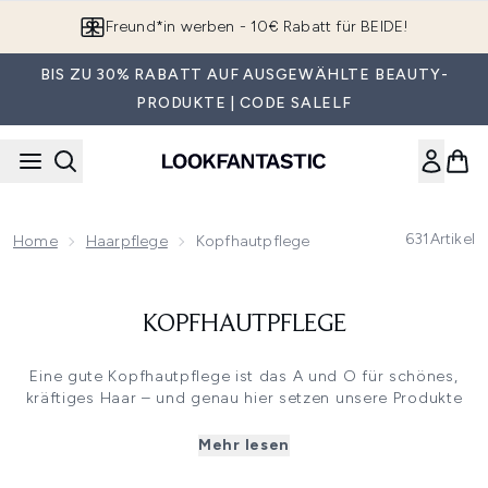
Zum Hauptinhalt springen
Freund*in werben - 10€ Rabatt für BEIDE!
BIS ZU 30% RABATT AUF AUSGEWÄHLTE BEAUTY-
PRODUKTE | CODE SALELF
631
Artikel
Home
Haarpflege
Kopfhautpflege
KOPFHAUTPFLEGE
Eine gute Kopfhautpflege ist das A und O für schönes,
kräftiges Haar – und genau hier setzen unsere Produkte
an. Unsere speziell entwickelten Produkte reinigen, pflegen
und revitalisieren deine Kopfhaut – und sorgen ganz
Mehr lesen
nebenbei für ein kleines Spa-Erlebnis im Alltag.
Ob du mit trockener, schuppiger oder fettiger Kopfhaut