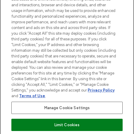
and interactions, browser and device details, and other
Cookie-Einwilligung
usage information, which may be used to provide enhanced
Do Not Sell or Share My Personal
functionality and personalized experiences, analyze and
Information
improve performance, and reach users with more relevant
content and ads on this site and across third party sites. If
you click “Accept All” this site may deploy cookies (including
HILFE & INFORMATION
third party cookies) for all of these purposes. If you click
“Limit Cookies,” your IP address and other browsing
information may still be collected but only cookies (including
IMPRESSUM
third party cookies) that are necessary to operate, secure and
enable default website features and functionalities will be
deployed. You can also review and manage your cookie
ÜBER LOOKFANTASTIC
preferences for this site at any time by clicking the “Manage
Cookie Settings” link in this banner. By using this site or
clicking "Accept All," "Limit Cookies," or "Manage Cookie
Settings," you acknowledge and accept our
Privacy Policy
and
Terms of Use
.
Pay Securely With
Manage Cookie Settings
Limit Cookies