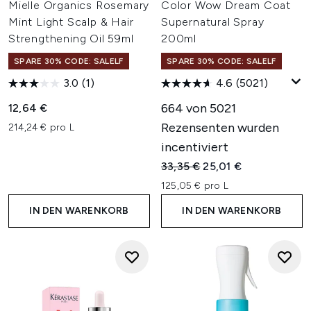
Mielle Organics Rosemary
Color Wow Dream Coat
Mint Light Scalp & Hair
Supernatural Spray
Strengthening Oil 59ml
200ml
SPARE 30% CODE: SALELF
SPARE 30% CODE: SALELF
3.0
(1)
4.6
(5021)
664 von 5021
12,64 €
Rezensenten wurden
214,24 € pro L
incentiviert
Unverbindliche Preisempfehl
Aktueller Preis:
33,35 €
25,01 €
125,05 € pro L
IN DEN WARENKORB
IN DEN WARENKORB