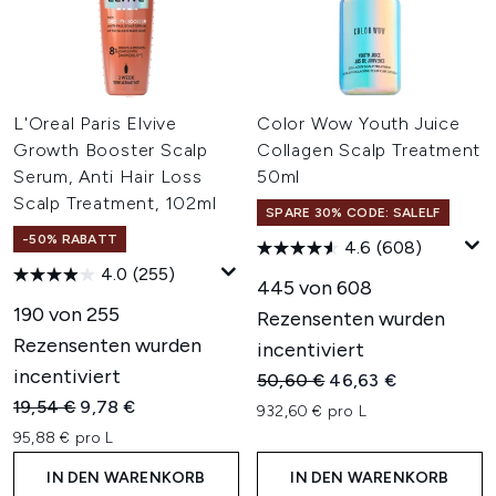
L'Oreal Paris Elvive
Color Wow Youth Juice
Growth Booster Scalp
Collagen Scalp Treatment
Serum, Anti Hair Loss
50ml
Scalp Treatment, 102ml
SPARE 30% CODE: SALELF
-50% RABATT
4.6
(608)
4.0
(255)
445 von 608
190 von 255
Rezensenten wurden
Rezensenten wurden
incentiviert
incentiviert
Unverbindliche Preisempfehl
Aktueller Preis:
50,60 €
46,63 €
Unverbindliche Preisempfehlung:
Aktueller Preis:
19,54 €
9,78 €
932,60 € pro L
95,88 € pro L
IN DEN WARENKORB
IN DEN WARENKORB