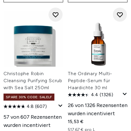
Christophe Robin
The Ordinary Multi-
Cleansing Purifying Scrub
Peptide-Serum für
with Sea Salt 250ml
Haardichte 30 ml
4.4
(1326)
SPARE 30% CODE: SALELF
26 von 1326 Rezensenten
4.8
(607)
wurden incentiviert
57 von 607 Rezensenten
15,53 €
wurden incentiviert
517,67 € pro L