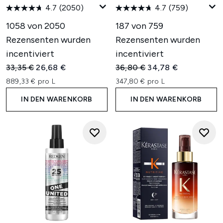
4.7
(2050)
4.7
(759)
1058 von 2050
187 von 759
Rezensenten wurden
Rezensenten wurden
incentiviert
incentiviert
Unverbindliche Preisempfehlung:
Aktueller Preis:
Unverbindliche Preisempfehl
Aktueller Preis:
33,35 €
26,68 €
36,80 €
34,78 €
889,33 € pro L
347,80 € pro L
IN DEN WARENKORB
IN DEN WARENKORB