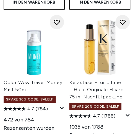
IN DEN WARENKORB
IN DEN WARENKORB
Color Wow Travel Money
Kérastase Elixir Ultime
Mist 50ml
L'Huile Originale Haaröl
75 ml Nachfüllpackung
SPARE 30% CODE: SALELF
SPARE 20% CODE: SALELF
4.7
(784)
4.7
(1788)
472 von 784
1035 von 1788
Rezensenten wurden