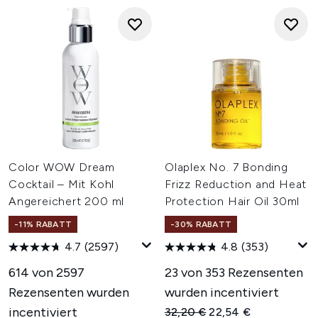
Color WOW Dream
Olaplex No. 7 Bonding
Cocktail – Mit Kohl
Frizz Reduction and Heat
Angereichert 200 ml
Protection Hair Oil 30ml
-11% RABATT
-30% RABATT
4.7
(2597)
4.8
(353)
614 von 2597
23 von 353 Rezensenten
Rezensenten wurden
wurden incentiviert
incentiviert
Unverbindliche Preisempfehl
Aktueller Preis:
32,20 €
22,54 €