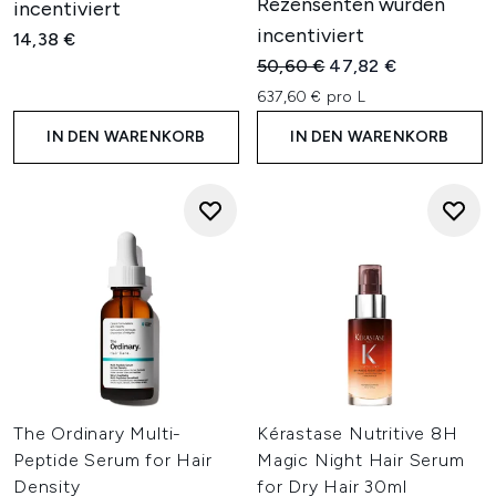
Rezensenten wurden
incentiviert
incentiviert
14,38 €
Unverbindliche Preisempfehl
Aktueller Preis:
50,60 €
47,82 €
637,60 € pro L
IN DEN WARENKORB
IN DEN WARENKORB
The Ordinary Multi-
Kérastase Nutritive 8H
Peptide Serum for Hair
Magic Night Hair Serum
Density
for Dry Hair 30ml