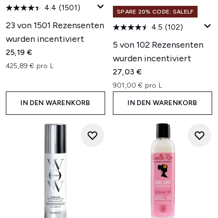
4.4
(1501)
SPARE 20% CODE: SALELF
23 von 1501 Rezensenten
4.5
(102)
wurden incentiviert
5 von 102 Rezensenten
25,19 €
wurden incentiviert
425,89 € pro L
27,03 €
901,00 € pro L
IN DEN WARENKORB
IN DEN WARENKORB