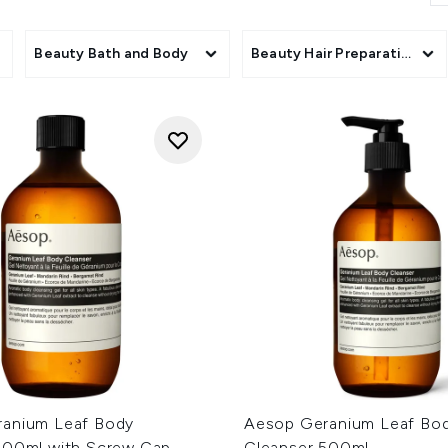
s und feste Seifen. Die Marke bietet zudem praktische Format
deine Essentials immer griffbereit hast. Darüber hinaus findes
ttende Seren, Styling-Produkte, feuchtigkeitsspendende Treatm
gory
Beauty Bath and Body
Beauty Hair Preparation Pr
ze deine Routine mit Raumdüften und Eau de Parfum, um dies
Atmosphäre in jeden Bereich deines Alltags zu bringen.
anium Leaf Body
Aesop Geranium Leaf Bo
500ml with Screw Cap
Cleanser 500ml