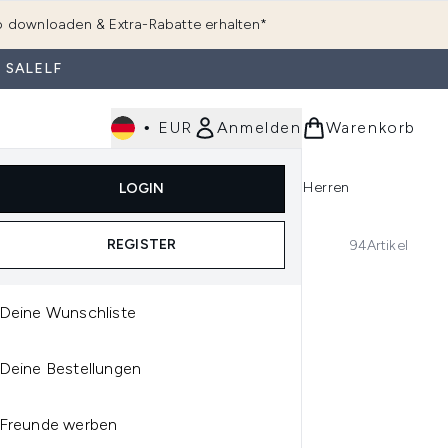
 downloaden & Extra-Rabatte erhalten*
 SALELF
•
EUR
Anmelden
Warenkorb
e
Haarpflege
Parfum
Körperpflege
Herren
LOGIN
rending)
ermenü Anmelden (K-Beauty)
Untermenü Anmelden (Kosmetik)
Untermenü Anmelden (Hautpflege)
Untermenü Anmelden (Haarpflege)
Untermenü Anmelden (Parfum)
REGISTER
94
Artikel
Deine Wunschliste
Deine Bestellungen
 raffinierten Düften, die jede
gern, Tonern, Seren und
, angenehmes Hautgefühl.
Freunde werben
unter aromatische Waschgele,