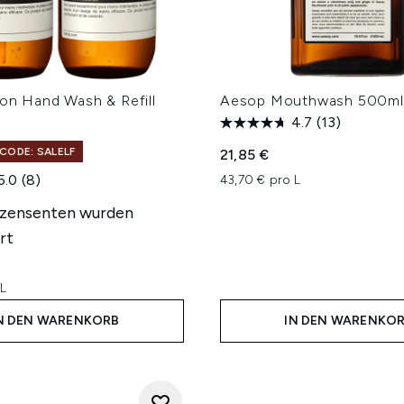
ion Hand Wash & Refill
Aesop Mouthwash 500ml
4.7
(13)
CODE: SALELF
21,85 €
5.0
(8)
43,70 € pro L
ezensenten wurden
rt
 L
N DEN WARENKORB
IN DEN WARENKO