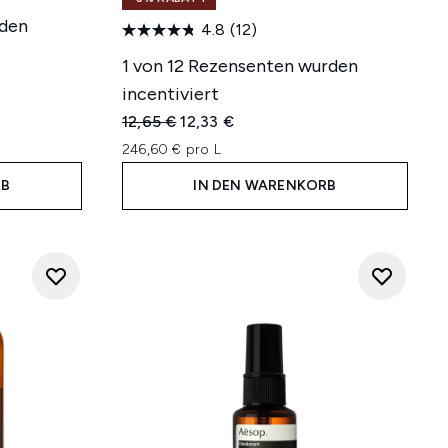
rden
4.8
(12)
1 von 12 Rezensenten wurden
incentiviert
Unverbindliche Preisempfehlung:
Aktueller Preis:
12,65 €
12,33 €
246,60 € pro L
RB
IN DEN WARENKORB