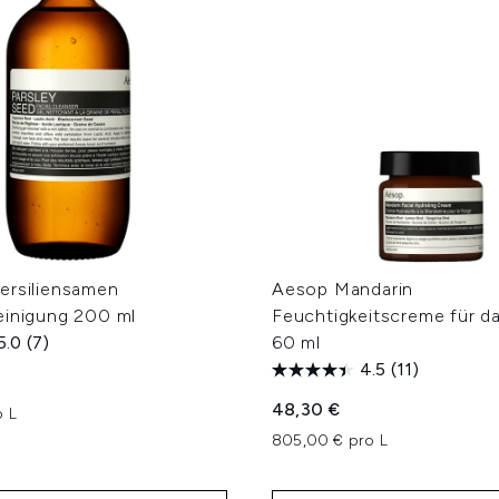
ersiliensamen
Aesop Mandarin
einigung 200 ml
Feuchtigkeitscreme für d
5.0
(7)
60 ml
4.5
(11)
48,30 €
o L
805,00 € pro L