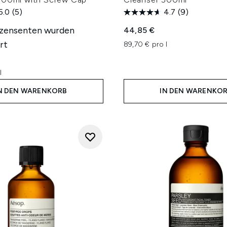
5.0
(5)
4.7
(9)
ezensenten wurden
44,85 €
rt
89,70 € pro l
l
N DEN WARENKORB
IN DEN WARENKO