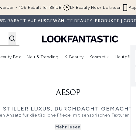
Zum Hauptinhalt springen
werben - 10€ Rabatt für BEIDE!
LF Beauty Plus+ beitreten
App
 35% RABATT AUF AUSGEWÄHLTE BEAUTY-PRODUKTE | CODE
eauty Box
Neu & Trending
K-Beauty
Kosmetik
Hautpfleg
r Shop)
lden (SALE)
Untermenü Anmelden (Geschenke)
Untermenü Anmelden (Marken)
Untermenü Anmelden (Beauty Box)
Untermenü Anmelden (Neu & T
Unt
AESOP
STILLER LUXUS, DURCHDACHT GEMACHT
n Ansatz für die tägliche Pflege, mit sensorischen Texturen und
hochwertiger wirken lassen. Entdecke Gesichtspflege mit Reini
Mehr lesen
wie SPF, Masken und gezielten Treatments für ein gepflegtes
 zählen zu den charakteristischen Essentials von Aesop, dar