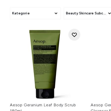
Balms, exfolierende Peeling
Refill-Optionen, damit du 
Kopfhautpflege, darunter glä
Kategorie
Beauty Skincare Subcate
Rasur und Mundpflege. Ergän
Aesop Geranium Leaf Body Scrub
Aesop Ger
180ml
Cleanser 