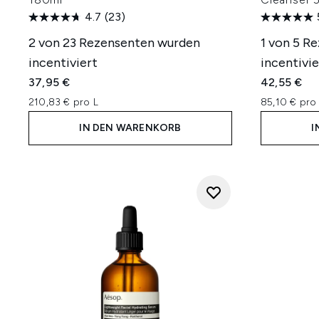
4.7
(23)
2 von 23 Rezensenten wurden
1 von 5 R
incentiviert
incentivie
37,95 €
42,55 €
210,83 € pro L
85,10 € pro 
IN DEN WARENKORB
I