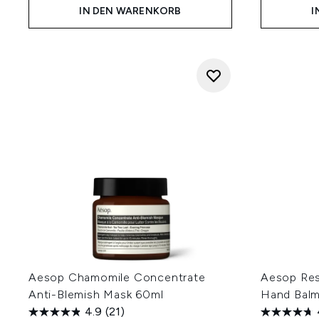
IN DEN WARENKORB
I
Aesop Chamomile Concentrate
Aesop Res
Anti-Blemish Mask 60ml
Hand Balm
4.9
(21)