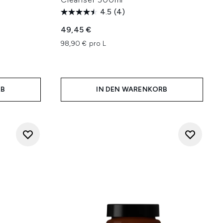
4.5
(4)
49,45 €
98,90 € pro L
RB
IN DEN WARENKORB