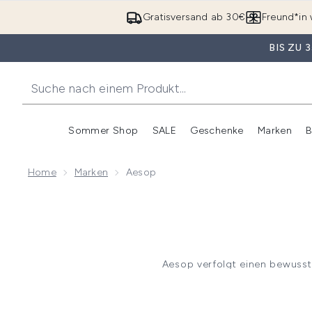
Gratisversand ab 30€
Freund*in 
BIS ZU
Sommer Shop
SALE
Geschenke
Marken
B
Untermenü Anmelden (Somme
Untermenü Anme
Home
Marken
Aesop
Aesop verfolgt einen bewusste
Routine gezielter und 
Feuchtigkeitspflegen so
Auch Körper- und Handpflege