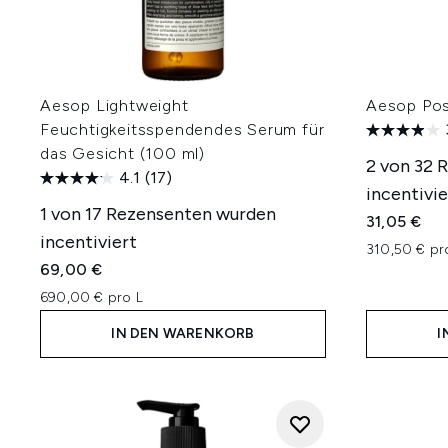
Aesop Lightweight
Aesop Pos
Feuchtigkeitsspendendes Serum für
das Gesicht (100 ml)
2 von 32 
4.1
(17)
incentivie
1 von 17 Rezensenten wurden
31,05 €
incentiviert
310,50 € pr
69,00 €
690,00 € pro L
IN DEN WARENKORB
I