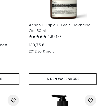
Aesop B Triple C Facial Balancing
l
Gel 60ml
4.9
(17)
rden
120,75 €
2012,50 € pro L
RB
IN DEN WARENKORB