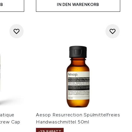
RB
IN DEN WARENKORB
atique
Aesop Resurrection Spülmittelfreies
crew Cap
Handwaschmittel 50ml
-3% RABATT