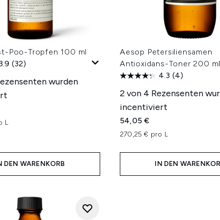
t-Poo-Tropfen 100 ml
Aesop Petersiliensamen
3.9
(32)
Antioxidans-Toner 200 m
4.3
(4)
Rezensenten wurden
2 von 4 Rezensenten wu
rt
incentiviert
54,05 €
o L
270,25 € pro L
N DEN WARENKORB
IN DEN WARENKO