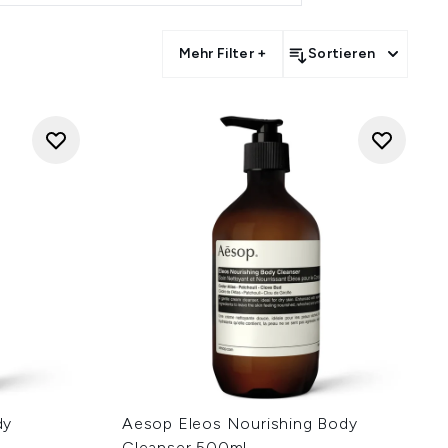
e für unterwegs und passende
t du Produkte für Haar- und
ents sowie Essentials für die
oducts
Mehr Filter +
Sortieren
elbe zurückhaltende, moderne
dy
Aesop Eleos Nourishing Body
Cleanser 500ml