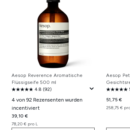
Aesop Reverence Aromatische
Aesop Pet
Flüssigseife 500 ml
Gesichtsr
4.8
(92)
4 von 92 Rezensenten wurden
51,75 €
incentiviert
258,75 € pr
39,10 €
78,20 € pro L