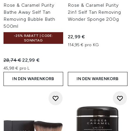
Rose & Caramel Purity
Rose & Caramel Purity
Bathe Away Self Tan
2in1 Self Tan Removing
Removing Bubble Bath
Wonder Sponge 200g
500ml
-25% RABATT | CODE:
22,99 €
SONNTAG
114,95 € pro KG
Unverbindliche Preisempfehlung:
Aktueller Preis:
28,74 €
22,99 €
45,98 € pro L
IN DEN WARENKORB
IN DEN WARENKORB