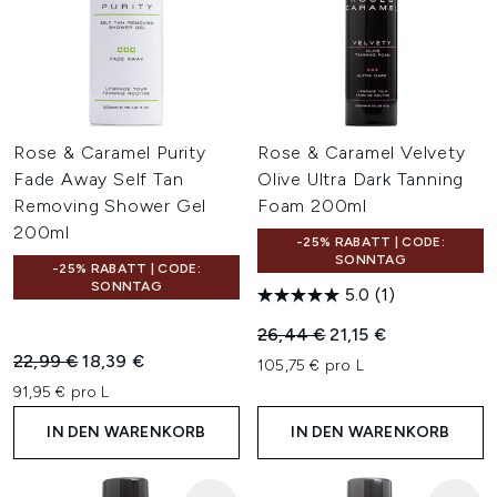
Rose & Caramel Purity
Rose & Caramel Velvety
Fade Away Self Tan
Olive Ultra Dark Tanning
Removing Shower Gel
Foam 200ml
200ml
-25% RABATT | CODE:
SONNTAG
-25% RABATT | CODE:
SONNTAG
5.0
(1)
Unverbindliche Preisempfehl
Aktueller Preis:
26,44 €
21,15 €
Unverbindliche Preisempfehlung:
Aktueller Preis:
22,99 €
18,39 €
105,75 € pro L
91,95 € pro L
IN DEN WARENKORB
IN DEN WARENKORB