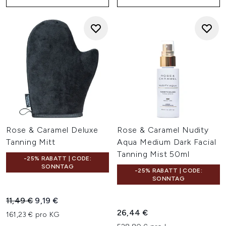
Rose & Caramel Deluxe
Rose & Caramel Nudity
Tanning Mitt
Aqua Medium Dark Facial
Tanning Mist 50ml
-25% RABATT | CODE:
SONNTAG
-25% RABATT | CODE:
SONNTAG
Unverbindliche Preisempfehlung:
Aktueller Preis:
11,49 €
9,19 €
26,44 €
161,23 € pro KG