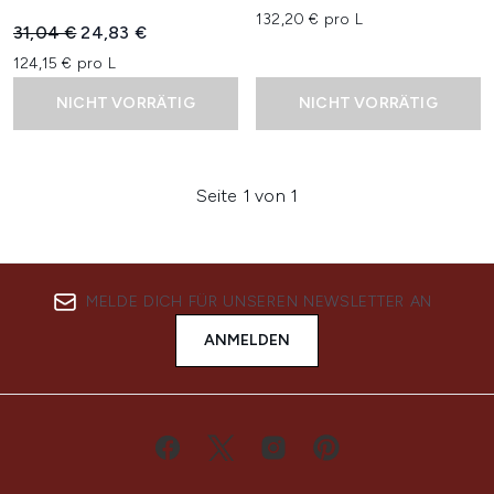
132,20 € pro L
Unverbindliche Preisempfehlung:
Aktueller Preis:
31,04 €
24,83 €
124,15 € pro L
NICHT VORRÄTIG
NICHT VORRÄTIG
Seite 1 von 1
MELDE DICH FÜR UNSEREN NEWSLETTER AN
ANMELDEN