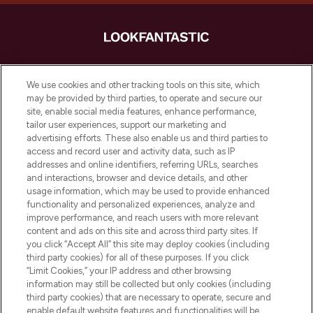
LOOKFANTASTIC ist Europas ultimativer
Beauty-Onlineshop mit den besten
We use cookies and other tracking tools on this site, which
Produkten aus Haut- und Haarpflege
may be provided by third parties, to operate and secure our
sowie Make-Up von über 200
site, enable social media features, enhance performance,
renommierten Marken. Shoppe online
tailor user experiences, support our marketing and
oder über die App mit kostenloser
advertising efforts. These also enable us and third parties to
access and record user and activity data, such as IP
Lieferung ab einem Einkaufswert von 30€.
addresses and online identifiers, referring URLs, searches
and interactions, browser and device details, and other
Cookie-Einwilligung
usage information, which may be used to provide enhanced
Do Not Sell or Share My Personal
functionality and personalized experiences, analyze and
Information
improve performance, and reach users with more relevant
content and ads on this site and across third party sites. If
you click “Accept All” this site may deploy cookies (including
HILFE & INFORMATION
third party cookies) for all of these purposes. If you click
“Limit Cookies,” your IP address and other browsing
information may still be collected but only cookies (including
IMPRESSUM
third party cookies) that are necessary to operate, secure and
enable default website features and functionalities will be