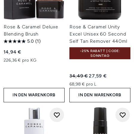
Rose & Caramel Deluxe
Rose & Caramel Unity
Blending Brush
Excel Unisex 60 Second
5.0
(1)
Self Tan Remover 440ml
-25% RABATT | CODE:
14,94 €
SONNTAG
226,36 € pro KG
Unverbindliche Preisempfehl
Aktueller Preis:
34,49 €
27,59 €
68,98 € pro L
IN DEN WARENKORB
IN DEN WARENKORB