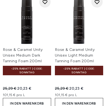
Rose & Caramel Unity
Rose & Caramel Unity
Unisex Medium Dark
Unisex Light Medium
Tanning Foam 200ml
Tanning Foam 200ml
-25% RABATT | CODE:
-25% RABATT | CODE:
SONNTAG
SONNTAG
Unverbindliche Preisempfehlung:
Aktueller Preis:
Unverbindliche Preisempfehl
Aktueller Preis:
25,29 €
20,23 €
25,29 €
20,23 €
101,15 € pro L
101,15 € pro L
IN DEN WARENKORB
IN DEN WARENKORB