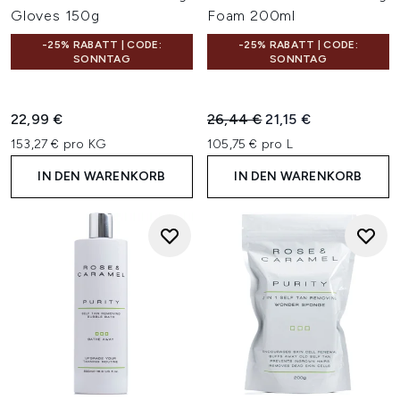
Gloves 150g
Foam 200ml
-25% RABATT | CODE:
-25% RABATT | CODE:
SONNTAG
SONNTAG
Unverbindliche Preisempfehl
Aktueller Preis:
22,99 €
26,44 €
21,15 €
153,27 € pro KG
105,75 € pro L
IN DEN WARENKORB
IN DEN WARENKORB