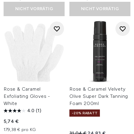
NICHT VORRÄTIG
NICHT VORRÄTIG
Rose & Caramel
Rose & Caramel Velvety
Exfoliating Gloves -
Olive Super Dark Tanning
White
Foam 200ml
4.0
(1)
-20% RABATT
5,74 €
179,38 € pro KG
Unverbindliche Preisempfehl
Aktueller Preis:
31,04 €
24,83 €