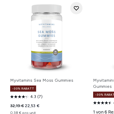
Myvitamins Sea Moss Gummies
Myvitamin
Gummies
-30% RABATT
-30% RABA
4.3
(7)
Unverbindliche Preisempfehlung:
Aktueller Preis:
32,19 €
22,53 €
1 von 6 R
0,38 € pro unit