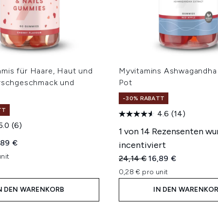
mis für Haare, Haut und
Myvitamins Ashwagandha
irschgeschmack und
Pot
-30% RABATT
TT
4.6
(14)
5.0
(6)
1 von 14 Rezensenten wu
iche Preisempfehlung:
ueller Preis:
,89 €
incentiviert
nit
Unverbindliche Preisempfe
Aktueller Preis:
24,14 €
16,89 €
0,28 € pro unit
N DEN WARENKORB
IN DEN WARENKO