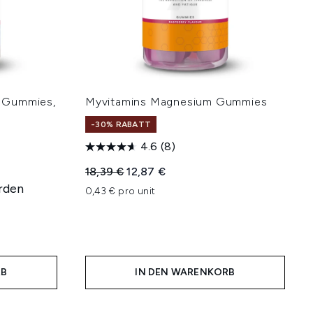
 Gummies,
Myvitamins Magnesium Gummies
-30% RABATT
4.6
(8)
Unverbindliche Preisempfehlung:
Aktueller Preis:
18,39 €
12,87 €
rden
0,43 € pro unit
hlung:
RB
IN DEN WARENKORB