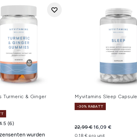
s Turmeric & Ginger
Myvitamins Sleep Capsul
-30% RABATT
TT
4.5
(6)
Unverbindliche Preisempfe
Aktueller Preis:
22,99 €
16,09 €
ezensenten wurden
0,18 € pro unit