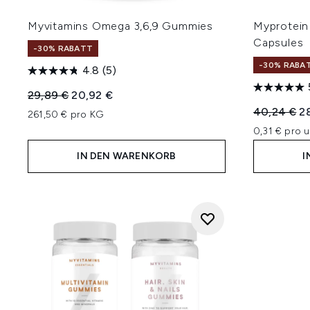
Myvitamins Omega 3,6,9 Gummies
Myprotein 
Capsules
-30% RABATT
-30% RABA
4.8
(5)
Unverbindliche Preisempfehlung:
Aktueller Preis:
29,89 €
20,92 €
Unverbindl
Ak
40,24 €
2
261,50 € pro KG
0,31 € pro u
IN DEN WARENKORB
I