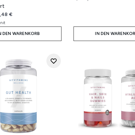
rt
iche Preisempfehlung:
tueller Preis:
,48 €
nit
N DEN WARENKORB
IN DEN WARENKO