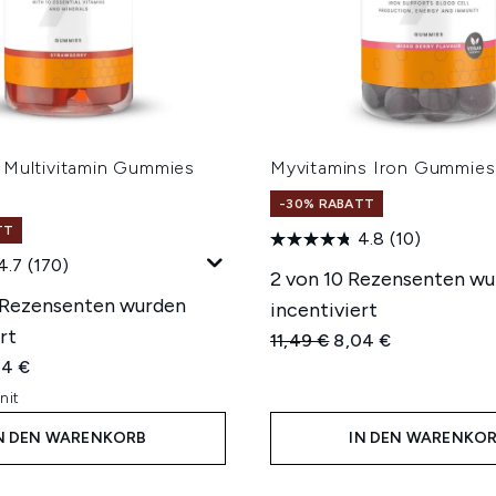
 Multivitamin Gummies
Myvitamins Iron Gummies
-30% RABATT
TT
4.8
(10)
4.7
(170)
2 von 10 Rezensenten w
 Rezensenten wurden
incentiviert
rt
Unverbindliche Preisempfe
Aktueller Preis:
11,49 €
8,04 €
iche Preisempfehlung:
ueller Preis:
04 €
nit
N DEN WARENKORB
IN DEN WARENKO