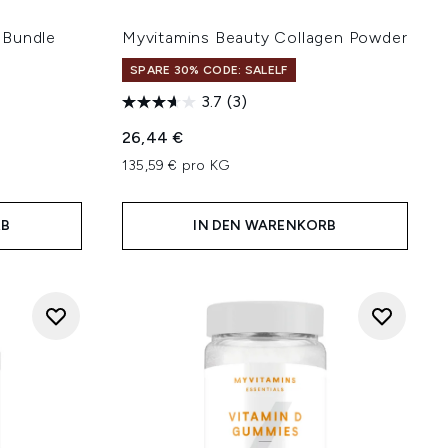
 Bundle
Myvitamins Beauty Collagen Powder
SPARE 30% CODE: SALELF
3.7
(3)
hlung:
26,44 €
135,59 € pro KG
RB
IN DEN WARENKORB