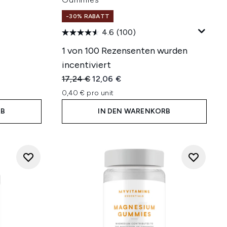
-30% RABATT
4.6
(100)
hlung:
1 von 100 Rezensenten wurden
incentiviert
Unverbindliche Preisempfehlung:
Aktueller Preis:
17,24 €
12,06 €
0,40 € pro unit
RB
IN DEN WARENKORB