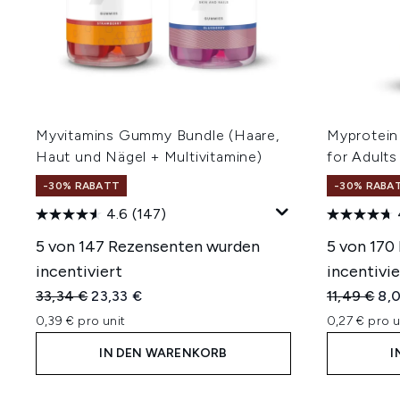
Myvitamins Gummy Bundle (Haare,
Myprotein
Haut und Nägel + Multivitamine)
for Adults
-30% RABATT
-30% RABA
4.6
(147)
5 von 147 Rezensenten wurden
5 von 170
incentiviert
incentivie
Unverbindliche Preisempfehlung:
Aktueller Preis:
Unverbindl
Akt
33,34 €
23,33 €
11,49 €
8,
0,39 € pro unit
0,27 € pro u
IN DEN WARENKORB
I