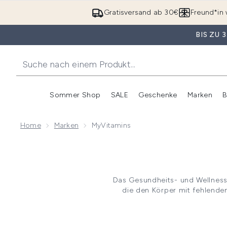
Gratisversand ab 30€
Freund*in 
BIS ZU
Sommer Shop
SALE
Geschenke
Marken
B
Untermenü Anmelden (Somme
Untermenü Anme
Home
Marken
MyVitamins
Das Gesundheits- und Wellness
die den Körper mit fehlenden
Trainingseinheiten, eine
Energieschub suchst – die 
Behä