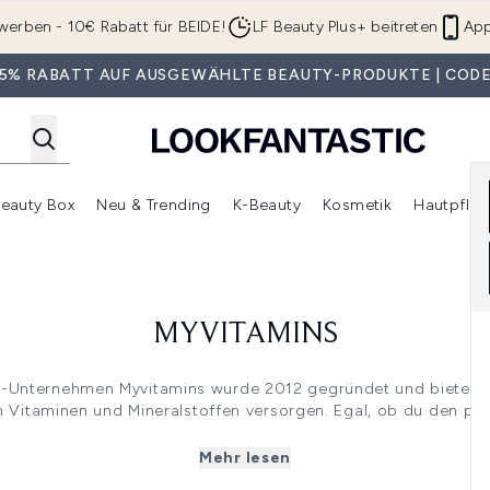
Zum Hauptinhalt springen
werben - 10€ Rabatt für BEIDE!
LF Beauty Plus+ beitreten
App
 35% RABATT AUF AUSGEWÄHLTE BEAUTY-PRODUKTE | CODE
eauty Box
Neu & Trending
K-Beauty
Kosmetik
Hautpfleg
r Shop)
lden (SALE)
Untermenü Anmelden (Geschenke)
Untermenü Anmelden (Marken)
Untermenü Anmelden (Beauty Box)
Untermenü Anmelden (Neu & T
Unt
MYVITAMINS
-Unternehmen Myvitamins wurde 2012 gegründet und bietet ein
 Vitaminen und Mineralstoffen versorgen. Egal, ob du den perf
 Stärkung für das Immunsystem oder den idealen Start in den T
Produkte von Myvitamins finden in jedem Badezimmerschrank ei
Mehr lesen
ltern und Pulvern bis hin zu Gummibärchen, Tabletten und Kap