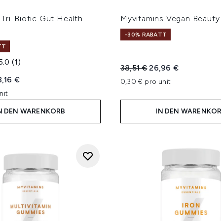
Tri-Biotic Gut Health
Myvitamins Vegan Beauty
-30% RABATT
TT
5.0
(1)
Unverbindliche Preisempfe
Aktueller Preis:
38,51 €
26,96 €
iche Preisempfehlung:
tueller Preis:
8,16 €
0,30 € pro unit
nit
N DEN WARENKORB
IN DEN WARENKO