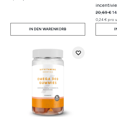
incentivie
Unverbindl
Ak
20,69 €
14
0,24 € pro u
IN DEN WARENKORB
I