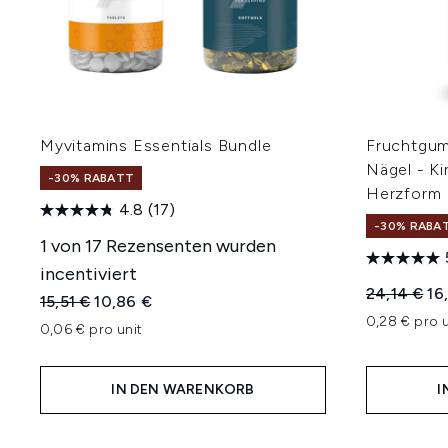
Myvitamins Essentials Bundle
Fruchtgum
Nägel - K
-30% RABATT
Herzform
4.8
(17)
-30% RABA
1 von 17 Rezensenten wurden
incentiviert
Unverbindl
Akt
24,14 €
16
Unverbindliche Preisempfehlung:
Aktueller Preis:
15,51 €
10,86 €
0,28 € pro u
0,06 € pro unit
IN DEN WARENKORB
I