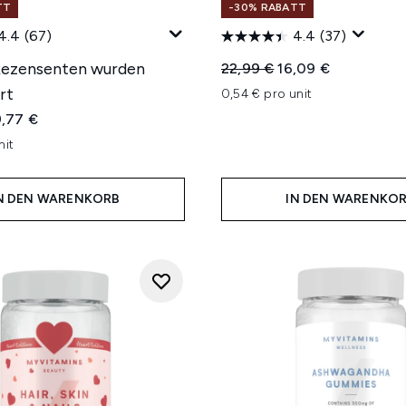
TT
-30% RABATT
4.4
(67)
4.4
(37)
Rezensenten wurden
Unverbindliche Preisempfe
Aktueller Preis:
22,99 €
16,09 €
rt
0,54 € pro unit
iche Preisempfehlung:
tueller Preis:
,77 €
nit
N DEN WARENKORB
IN DEN WARENKO