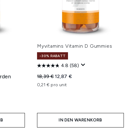
Myvitamins Vitamin D Gummies
-30% RABATT
4.8
(58)
urden
Unverbindliche Preisempfehlung:
Aktueller Preis:
18,39 €
12,87 €
0,21 € pro unit
hlung:
RB
IN DEN WARENKORB