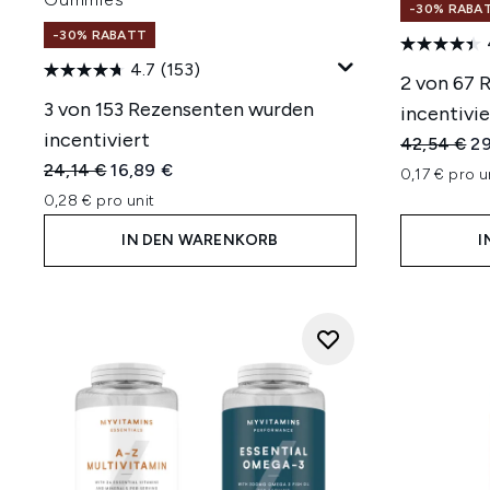
-30% RABA
-30% RABATT
4.7
(153)
2 von 67 
3 von 153 Rezensenten wurden
incentivie
incentiviert
Unverbindl
Ak
42,54 €
29
Unverbindliche Preisempfehlung:
Aktueller Preis:
24,14 €
16,89 €
0,17 € pro u
0,28 € pro unit
IN DEN WARENKORB
I