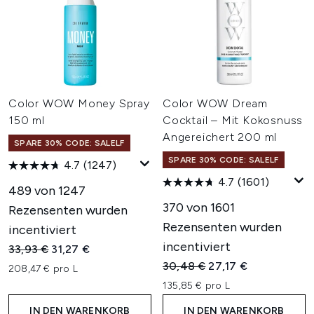
Color WOW Money Spray
Color WOW Dream
150 ml
Cocktail – Mit Kokosnuss
Angereichert 200 ml
SPARE 30% CODE: SALELF
SPARE 30% CODE: SALELF
4.7
(1247)
4.7
(1601)
489 von 1247
370 von 1601
Rezensenten wurden
Rezensenten wurden
incentiviert
incentiviert
Unverbindliche Preisempfehlung:
Aktueller Preis:
33,93 €
31,27 €
Unverbindliche Preisempfehl
Aktueller Preis:
30,48 €
27,17 €
208,47 € pro L
135,85 € pro L
IN DEN WARENKORB
IN DEN WARENKORB