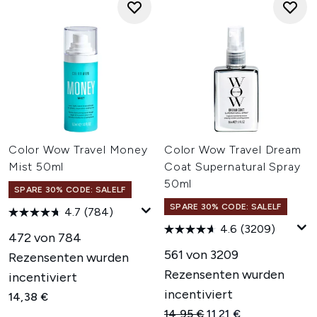
Color Wow Travel Money
Color Wow Travel Dream
Mist 50ml
Coat Supernatural Spray
50ml
SPARE 30% CODE: SALELF
SPARE 30% CODE: SALELF
4.7
(784)
4.6
(3209)
472 von 784
561 von 3209
Rezensenten wurden
Rezensenten wurden
incentiviert
incentiviert
14,38 €
Unverbindliche Preisempfehl
Aktueller Preis:
14,95 €
11,21 €