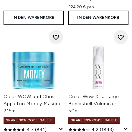
224,20 € pro L
IN DEN WARENKORB
IN DEN WARENKORB
Color WOW and Chris
Color Wow Xtra Large
Appleton Money Masque
Bombshell Volumizer
215ml
50ml
SPARE 30% CODE: SALELF
SPARE 30% CODE: SALELF
4.7
(841)
4.2
(1893)