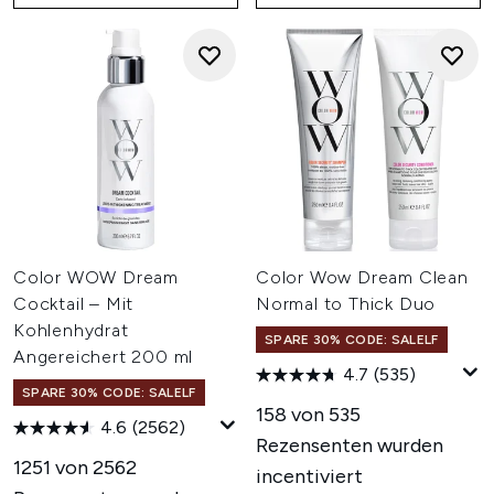
Color WOW Dream
Color Wow Dream Clean
Cocktail – Mit
Normal to Thick Duo
Kohlenhydrat
SPARE 30% CODE: SALELF
Angereichert 200 ml
4.7
(535)
SPARE 30% CODE: SALELF
158 von 535
4.6
(2562)
Rezensenten wurden
1251 von 2562
incentiviert