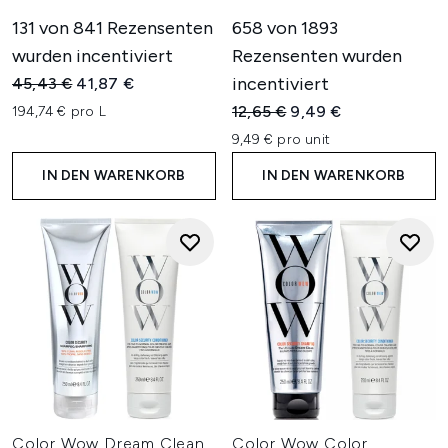
131 von 841 Rezensenten
658 von 1893
wurden incentiviert
Rezensenten wurden
Unverbindliche Preisempfehlung:
Aktueller Preis:
incentiviert
45,43 €
41,87 €
Unverbindliche Preisempfehl
Aktueller Preis:
12,65 €
9,49 €
194,74 € pro L
9,49 € pro unit
IN DEN WARENKORB
IN DEN WARENKORB
Color Wow Dream Clean
Color Wow Color