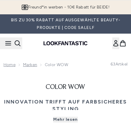
Zum Hauptinhalt springen
Freund*in werben - 10€ Rabatt für BEIDE!
BIS ZU 30% RABATT AUF AUSGEWÄHLTE BEAUTY-
PRODUKTE | CODE SALELF
63
Artikel
Home
Marken
Color WOW
COLOR WOW
INNOVATION TRIFFT AUF FARBSICHERES
STYLING
Mehr lesen
Color Wow verändert Haarpflege mit Formeln auf
Salonniveau, die jede Strähne schützen, veredeln und