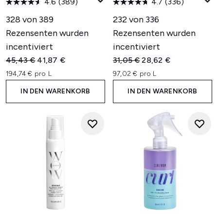
4.6
(389)
4.7
(336)
328 von 389
232 von 336
Rezensenten wurden
Rezensenten wurden
incentiviert
incentiviert
Unverbindliche Preisempfehlung:
Aktueller Preis:
Unverbindliche Preisempfehl
Aktueller Preis:
45,43 €
41,87 €
31,05 €
28,62 €
194,74 € pro L
97,02 € pro L
IN DEN WARENKORB
IN DEN WARENKORB