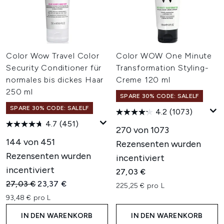
Color Wow Travel Color
Color WOW One Minute
Security Conditioner für
Transformation Styling-
normales bis dickes Haar
Creme 120 ml
250 ml
SPARE 30% CODE: SALELF
SPARE 30% CODE: SALELF
4.2
(1073)
4.7
(451)
270 von 1073
144 von 451
Rezensenten wurden
Rezensenten wurden
incentiviert
incentiviert
27,03 €
Unverbindliche Preisempfehlung:
Aktueller Preis:
27,03 €
23,37 €
225,25 € pro L
93,48 € pro L
IN DEN WARENKORB
IN DEN WARENKORB