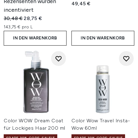
Rezensenten wurden
49,45 €
incentiviert
Unverbindliche Preisempfehlung:
Aktueller Preis:
30,48 €
28,75 €
143,75 € pro L
IN DEN WARENKORB
IN DEN WARENKORB
Color WOW Dream Coat
Color Wow Travel Insta-
für Lockiges Haar 200 ml
Wow 60ml