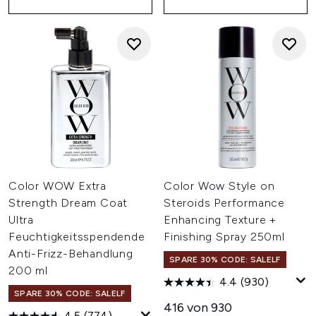
Color WOW Extra
Color Wow Style on
Strength Dream Coat
Steroids Performance
Ultra
Enhancing Texture +
Feuchtigkeitsspendende
Finishing Spray 250ml
Anti-Frizz-Behandlung
SPARE 30% CODE: SALELF
200 ml
4.4
(930)
SPARE 30% CODE: SALELF
416 von 930
4.5
(774)