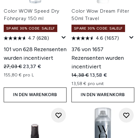
Color WOW Speed Dry
Color Wow Dream Filter
Föhnpray 150 ml
50ml Travel
SPARE 30% CODE: SALELF
SPARE 30% CODE: SALELF
4.7
(628)
4.6
(1657)
101 von 628 Rezensenten
376 von 1657
wurden incentiviert
Rezensenten wurden
Unverbindliche Preisempfehlung:
Aktueller Preis:
incentiviert
27,03 €
23,37 €
Unverbindliche Preisempfehl
Aktueller Preis:
14,38 €
13,58 €
155,80 € pro L
13,58 € pro unit
IN DEN WARENKORB
IN DEN WARENKORB