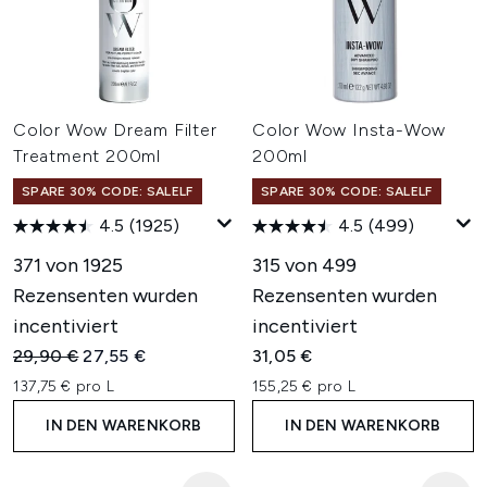
Color Wow Dream Filter
Color Wow Insta-Wow
Treatment 200ml
200ml
SPARE 30% CODE: SALELF
SPARE 30% CODE: SALELF
4.5
(1925)
4.5
(499)
371 von 1925
315 von 499
Rezensenten wurden
Rezensenten wurden
incentiviert
incentiviert
Unverbindliche Preisempfehlung:
Aktueller Preis:
29,90 €
27,55 €
31,05 €
137,75 € pro L
155,25 € pro L
IN DEN WARENKORB
IN DEN WARENKORB