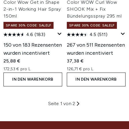
Color Wow Get in Shape
Color WOW Curl Wow
2-in-1 Working Hair Spray
SHOOK Mix + Fix
150ml
Bündelungsspray 295 ml
SPARE 30% CODE: SALELF
SPARE 30% CODE: SALELF
4.6
(183)
4.5
(511)
150 von 183 Rezensenten
267 von 511 Rezensenten
wurden incentiviert
wurden incentiviert
25,88 €
37,38 €
172,53 € pro L
126,71 € pro L
IN DEN WARENKORB
IN DEN WARENKORB
Seite 1 von 2