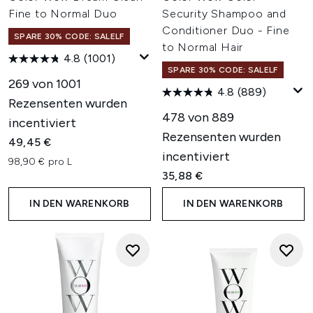
Fine to Normal Duo
Security Shampoo and
Conditioner Duo - Fine
SPARE 30% CODE: SALELF
to Normal Hair
4.8
(1001)
SPARE 30% CODE: SALELF
269 von 1001
4.8
(889)
Rezensenten wurden
478 von 889
incentiviert
Rezensenten wurden
49,45 €
incentiviert
98,90 € pro L
35,88 €
IN DEN WARENKORB
IN DEN WARENKORB