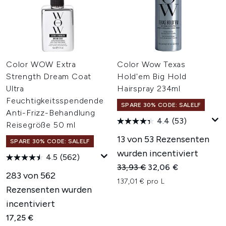
Color WOW Extra
Color Wow Texas
Strength Dream Coat
Hold'em Big Hold
Ultra
Hairspray 234ml
Feuchtigkeitsspendende
SPARE 30% CODE: SALELF
Anti-Frizz-Behandlung
4.4
(53)
Reisegröße 50 ml
13 von 53 Rezensenten
SPARE 30% CODE: SALELF
wurden incentiviert
4.5
(562)
Unverbindliche Preisempfehl
Aktueller Preis:
33,93 €
32,06 €
283 von 562
137,01 € pro L
Rezensenten wurden
incentiviert
17,25 €