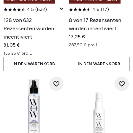
SPARE 30% CODE: SALELF
SPARE 30% CODE: SALELF
4.5
(632)
4.6
(17)
128 von 632
8 von 17 Rezensenten
Rezensenten wurden
wurden incentiviert
incentiviert
17,25 €
31,05 €
287,50 € pro L
155,25 € pro L
IN DEN WARENKORB
IN DEN WARENKORB