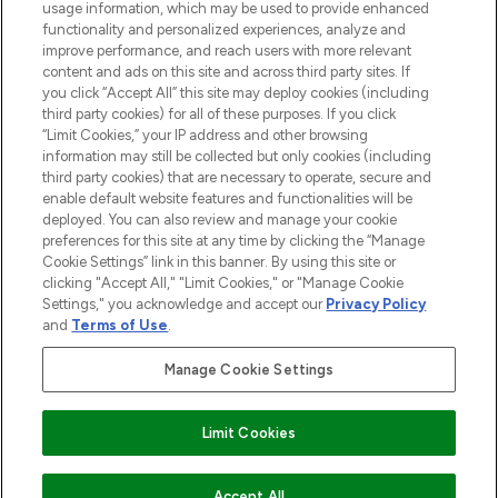
usage information, which may be used to provide enhanced
Do Not Sell or Share My Personal
functionality and personalized experiences, analyze and
Information
improve performance, and reach users with more relevant
content and ads on this site and across third party sites. If
you click “Accept All” this site may deploy cookies (including
HILFE & INFORMATION
third party cookies) for all of these purposes. If you click
“Limit Cookies,” your IP address and other browsing
information may still be collected but only cookies (including
IMPRESSUM
third party cookies) that are necessary to operate, secure and
enable default website features and functionalities will be
deployed. You can also review and manage your cookie
ÜBER LOOKFANTASTIC
preferences for this site at any time by clicking the “Manage
Cookie Settings” link in this banner. By using this site or
clicking "Accept All," "Limit Cookies," or "Manage Cookie
Settings," you acknowledge and accept our
Privacy Policy
and
Terms of Use
.
Pay Securely With
Manage Cookie Settings
Limit Cookies
2026 THG Beauty Europe GmbH Maximilianstrasse 54 80538 Munich
Accept All