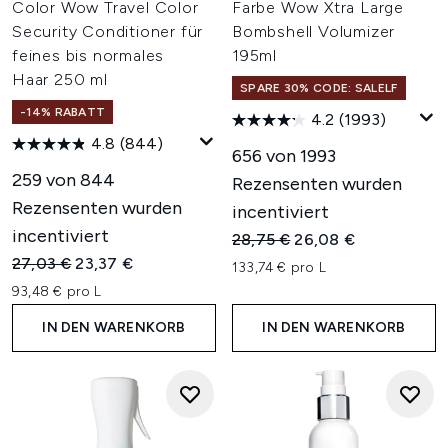
Color Wow Travel Color
Farbe Wow Xtra Large
Security Conditioner für
Bombshell Volumizer
feines bis normales
195ml
Haar 250 ml
SPARE 30% CODE: SALELF
-14% RABATT
4.2
(1993)
4.8
(844)
656 von 1993
259 von 844
Rezensenten wurden
Rezensenten wurden
incentiviert
incentiviert
Unverbindliche Preisempfehl
Aktueller Preis:
28,75 €
26,08 €
Unverbindliche Preisempfehlung:
Aktueller Preis:
27,03 €
23,37 €
133,74 € pro L
93,48 € pro L
IN DEN WARENKORB
IN DEN WARENKORB