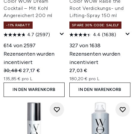
Color WOW Dream
Color WOW Raise the
Cocktail – Mit Kohl
Root Verdickungs- und
Angereichert 200 ml
Lifting-Spray 150 ml
-11% RABATT
SPARE 30% CODE: SALELF
4.7
(2597)
4.4
(1638)
614 von 2597
327 von 1638
Rezensenten wurden
Rezensenten wurden
incentiviert
incentiviert
Unverbindliche Preisempfehlung:
Aktueller Preis:
30,48 €
27,17 €
27,03 €
135,85 € pro L
180,20 € pro L
IN DEN WARENKORB
IN DEN WARENKORB