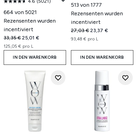
4.6
(5021)
513 von 1777
664 von 5021
Rezensenten wurden
Rezensenten wurden
incentiviert
incentiviert
Unverbindliche Preisempfehl
Aktueller Preis:
27,03 €
23,37 €
Unverbindliche Preisempfehlung:
Aktueller Preis:
33,35 €
25,01 €
93,48 € pro L
125,05 € pro L
IN DEN WARENKORB
IN DEN WARENKORB