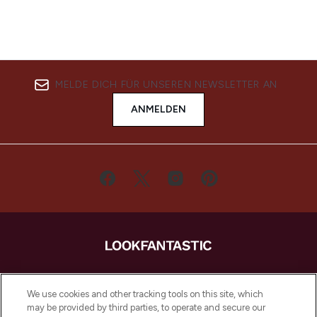
MELDE DICH FÜR UNSEREN NEWSLETTER AN
ANMELDEN
LOOKFANTASTIC ist Europas ultimativer
Beauty-Onlineshop mit den besten
We use cookies and other tracking tools on this site, which
Produkten aus Haut- und Haarpflege
may be provided by third parties, to operate and secure our