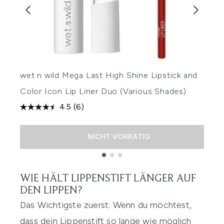
wet n wild Mega Last High Shine Lipstick and
B
Color Icon Lip Liner Duo (Various Shades)
(
4.5
(6)
NICHT VORRÄTIG
Showing slide 1
WIE HÄLT LIPPENSTIFT LÄNGER AUF
DEN LIPPEN?
Das Wichtigste zuerst: Wenn du möchtest,
dass dein Lippenstift so lange wie möglich