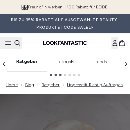
Zum Hauptinhalt springen
App downloaden & Extra-Rabatte erhalten*
BIS ZU 35% RABATT AUF AUSGEWÄHLTE BEAUTY-
PRODUKTE | CODE SALELF
Ratgeber
Tutorials
Trends
E
Showing slide 1
Home
Blog
Ratgeber
Lippenstift Richtig Auftragen