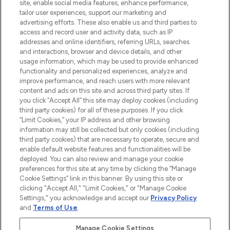
sowie Make-Up von über 200
site, enable social media features, enhance performance,
renommierten Marken. Shoppe online
tailor user experiences, support our marketing and
oder über die App mit kostenloser
advertising efforts. These also enable us and third parties to
access and record user and activity data, such as IP
Lieferung ab einem Einkaufswert von 30€.
addresses and online identifiers, referring URLs, searches
and interactions, browser and device details, and other
Cookie-Einwilligung
usage information, which may be used to provide enhanced
Do Not Sell or Share My Personal
functionality and personalized experiences, analyze and
Information
improve performance, and reach users with more relevant
content and ads on this site and across third party sites. If
you click “Accept All” this site may deploy cookies (including
HILFE & INFORMATION
third party cookies) for all of these purposes. If you click
“Limit Cookies,” your IP address and other browsing
information may still be collected but only cookies (including
IMPRESSUM
third party cookies) that are necessary to operate, secure and
enable default website features and functionalities will be
deployed. You can also review and manage your cookie
ÜBER LOOKFANTASTIC
preferences for this site at any time by clicking the “Manage
Cookie Settings” link in this banner. By using this site or
clicking "Accept All," "Limit Cookies," or "Manage Cookie
Settings," you acknowledge and accept our
Privacy Policy
and
Terms of Use
.
Pay Securely With
Manage Cookie Settings