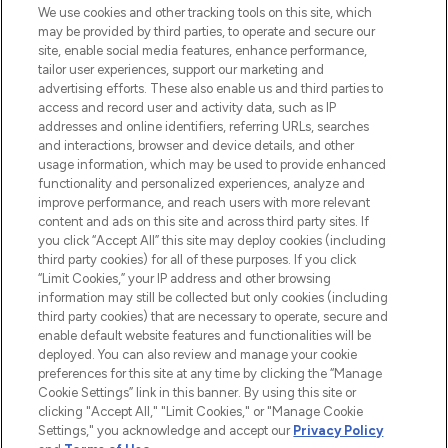
Beauty-Onlineshop mit den besten
We use cookies and other tracking tools on this site, which
Produkten aus Haut- und Haarpflege
may be provided by third parties, to operate and secure our
sowie Make-Up von über 200
site, enable social media features, enhance performance,
renommierten Marken. Shoppe online
tailor user experiences, support our marketing and
oder über die App mit kostenloser
advertising efforts. These also enable us and third parties to
access and record user and activity data, such as IP
Lieferung ab einem Einkaufswert von 30€.
addresses and online identifiers, referring URLs, searches
and interactions, browser and device details, and other
Cookie-Einwilligung
usage information, which may be used to provide enhanced
Do Not Sell or Share My Personal
functionality and personalized experiences, analyze and
Information
improve performance, and reach users with more relevant
content and ads on this site and across third party sites. If
you click “Accept All” this site may deploy cookies (including
HILFE & INFORMATION
third party cookies) for all of these purposes. If you click
“Limit Cookies,” your IP address and other browsing
information may still be collected but only cookies (including
IMPRESSUM
third party cookies) that are necessary to operate, secure and
enable default website features and functionalities will be
deployed. You can also review and manage your cookie
ÜBER LOOKFANTASTIC
preferences for this site at any time by clicking the “Manage
Cookie Settings” link in this banner. By using this site or
clicking "Accept All," "Limit Cookies," or "Manage Cookie
Settings," you acknowledge and accept our
Privacy Policy