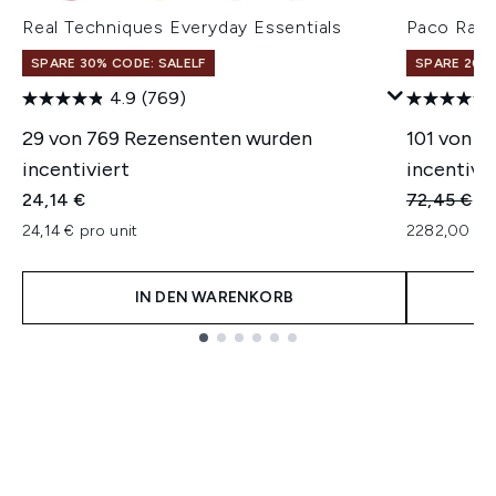
Real Techniques Everyday Essentials
Paco Raba
SPARE 30% CODE: SALELF
SPARE 20% 
4.9
(769)
29 von 769 Rezensenten wurden
101 von 1
incentiviert
incentivie
Unverbindl
Ak
24,14 €
72,45 €
68
24,14 € pro unit
2282,00 € p
IN DEN WARENKORB
Showing slide 1