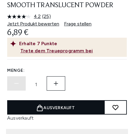
SMOOTH TRANSLUCENT POWDER
4.2
(25)
25
Bewertungen
Jetzt Produkt bewerten
Frage stellen
lesen.
6,89 €
Link
auf
derselben
Erhalte
7
Punkte
Seite.
Trete dem Treueprogramm bei
MENGE:
AUSVERKAUFT
Ausverkauft