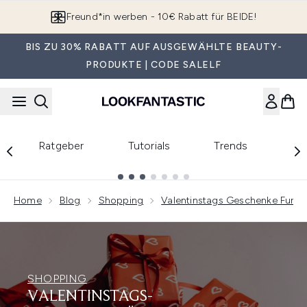
Zum Hauptinhalt springen
Freund*in werben - 10€ Rabatt für BEIDE!
BIS ZU 30% RABATT AUF AUSGEWÄHLTE BEAUTY-
PRODUKTE | CODE SALELF
Ratgeber
Tutorials
Trends
En
Showing slide 1
Home
Blog
Shopping
Valentinstags Geschenke Fur F
SHOPPING
VALENTINSTAGS-