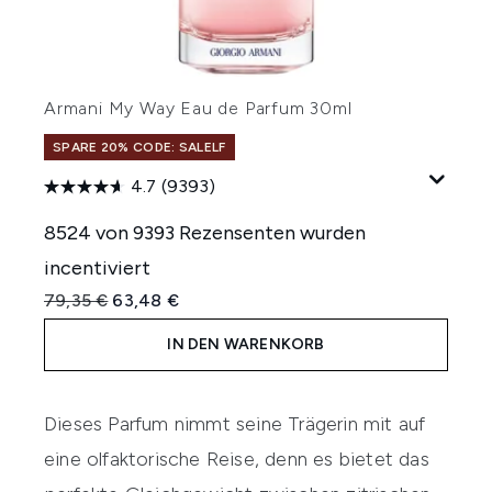
Armani My Way Eau de Parfum 30ml
SPARE 20% CODE: SALELF
4.7
(9393)
8524 von 9393 Rezensenten wurden
incentiviert
Unverbindliche Preisempfehlung:
Aktueller Preis:
79,35 €
63,48 €
IN DEN WARENKORB
Dieses Parfum nimmt seine Trägerin mit auf
eine olfaktorische Reise, denn es bietet das