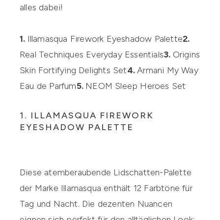
alles dabei!
1.
Illamasqua Firework Eyeshadow Palette
2.
Real Techniques Everyday Essentials
3.
Origins
Skin Fortifying Delights Set
4.
Armani My Way
Eau de Parfum
5.
NEOM Sleep Heroes Set
1. ILLAMASQUA FIREWORK
EYESHADOW PALETTE
Diese atemberaubende Lidschatten-Palette
der Marke
Illamasqua
enthält 12 Farbtöne für
Tag und Nacht. Die dezenten Nuancen
eignen sich perfekt für den alltäglichen Look: