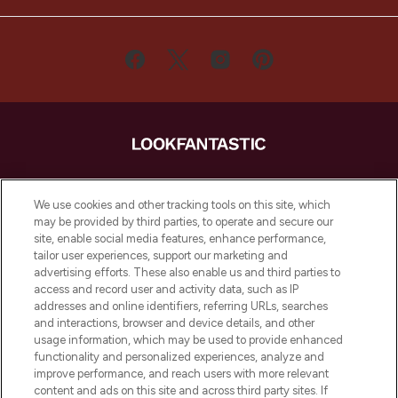
LOOKFANTASTIC ist Europas ultimativer
Beauty-Onlineshop mit den besten
We use cookies and other tracking tools on this site, which
Produkten aus Haut- und Haarpflege
may be provided by third parties, to operate and secure our
sowie Make-Up von über 200
site, enable social media features, enhance performance,
renommierten Marken. Shoppe online
tailor user experiences, support our marketing and
oder über die App mit kostenloser
advertising efforts. These also enable us and third parties to
access and record user and activity data, such as IP
Lieferung ab einem Einkaufswert von 30€.
addresses and online identifiers, referring URLs, searches
and interactions, browser and device details, and other
Cookie-Einwilligung
usage information, which may be used to provide enhanced
Do Not Sell or Share My Personal
functionality and personalized experiences, analyze and
Information
improve performance, and reach users with more relevant
content and ads on this site and across third party sites. If