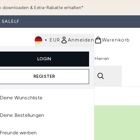
 downloaden & Extra-Rabatte erhalten*
 SALELF
•
EUR
Anmelden
Warenkorb
e
Haarpflege
Parfum
Körperpflege
Herren
LOGIN
rending)
ermenü Anmelden (K-Beauty)
Untermenü Anmelden (Kosmetik)
Untermenü Anmelden (Hautpflege)
Untermenü Anmelden (Haarpflege)
Untermenü Anmelden (Parfum)
ing
Reviews
REGISTER
Deine Wunschliste
Deine Bestellungen
Freunde werben