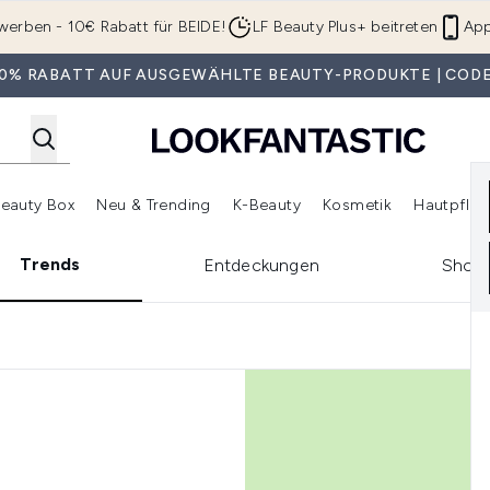
Zum Hauptinhalt springen
werben - 10€ Rabatt für BEIDE!
LF Beauty Plus+ beitreten
App
 30% RABATT AUF AUSGEWÄHLTE BEAUTY-PRODUKTE | CODE
eauty Box
Neu & Trending
K-Beauty
Kosmetik
Hautpfleg
r Shop)
lden (SALE)
Untermenü Anmelden (Geschenke)
Untermenü Anmelden (Marken)
Untermenü Anmelden (Beauty Box)
Untermenü Anmelden (Neu & T
Unt
Trends
Entdeckungen
Shopp