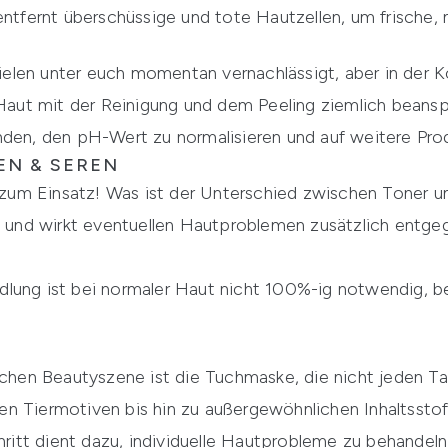
entfernt überschüssige und tote Hautzellen, um frische, 
 vielen unter euch momentan vernachlässigt, aber in der 
 Haut mit der Reinigung und dem Peeling ziemlich beansp
nden, den pH-Wert zu normalisieren und auf weitere Pro
EN & SEREN
um Einsatz! Was ist der Unterschied zwischen Toner un
fe und wirkt eventuellen Hautproblemen zusätzlich entge
lung ist bei normaler Haut nicht 100%-ig notwendig, be
schen Beautyszene ist die Tuchmaske, die nicht jeden Tag
en Tiermotiven bis hin zu außergewöhnlichen Inhaltsst
chritt dient dazu, individuelle Hautprobleme zu behandel