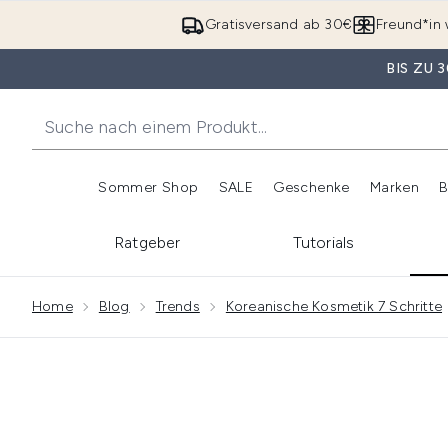
Gratisversand ab 30€
Freund*in 
BIS ZU
Sommer Shop
SALE
Geschenke
Marken
B
Untermenü Anmelden (Somme
Untermenü Anme
Ratgeber
Tutorials
Showing slide 1
Home
Blog
Trends
Koreanische Kosmetik 7 Schritte