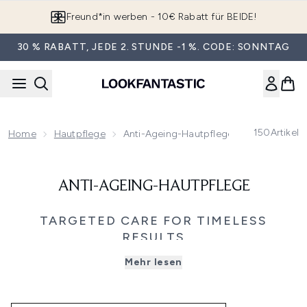
Zum Hauptinhalt springen
Freund*in werben - 10€ Rabatt für BEIDE!
30 % RABATT, JEDE 2. STUNDE -1 %. CODE: SONNTAG
150
Artikel
Home
Hautpflege
Anti-Ageing-Hautpflege
ANTI-AGEING-HAUTPFLEGE
TARGETED CARE FOR TIMELESS
RESULTS
Drehen Sie die Zeit zurück mit unserem Sortiment an Anti-
Mehr lesen
Aging-Hautpflege bei LOOKFANTASTIC. Hier finden Sie
luxuriöse Cremes, um Trockenheitsfältchen zu mildern, Ihre
Haut aufzupolstern und Ihre Ausstrahlung zu maximieren.
Oder wenn Sie dunkle Augenringe mindern möchten,