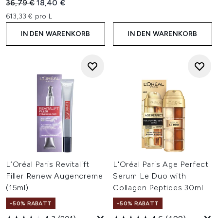
Unverbindliche Preisempfehlung:
Aktueller Preis:
36,79 €
18,40 €
613,33 € pro L
IN DEN WARENKORB
IN DEN WARENKORB
L’Oréal Paris Revitalift
L'Oréal Paris Age Perfect
Filler Renew Augencreme
Serum Le Duo with
(15ml)
Collagen Peptides 30ml
-50% RABATT
-50% RABATT