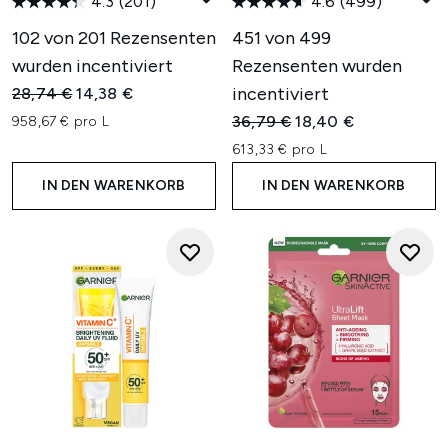
4.3
(201)
4.6
(499)
102 von 201 Rezensenten
451 von 499
wurden incentiviert
Rezensenten wurden
Unverbindliche Preisempfehlung:
Aktueller Preis:
incentiviert
28,74 €
14,38 €
Unverbindliche Preisempfehl
Aktueller Preis:
36,79 €
18,40 €
958,67 € pro L
613,33 € pro L
IN DEN WARENKORB
IN DEN WARENKORB