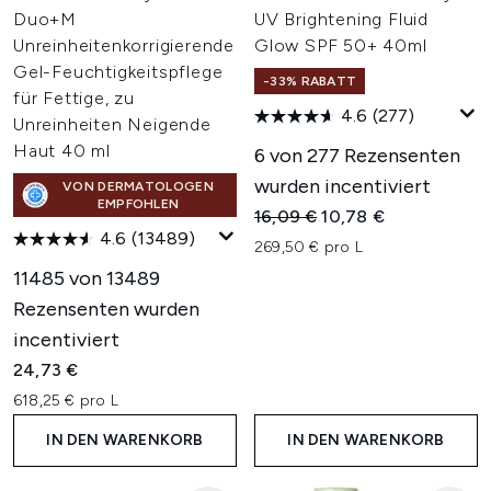
Duo+M
UV Brightening Fluid
Unreinheitenkorrigierende
Glow SPF 50+ 40ml
Gel-Feuchtigkeitspflege
-33% RABATT
für Fettige, zu
4.6
(277)
Unreinheiten Neigende
Haut 40 ml
6 von 277 Rezensenten
wurden incentiviert
VON DERMATOLOGEN
EMPFOHLEN
Unverbindliche Preisempfehl
Aktueller Preis:
16,09 €
10,78 €
4.6
(13489)
269,50 € pro L
11485 von 13489
Rezensenten wurden
incentiviert
24,73 €
618,25 € pro L
IN DEN WARENKORB
IN DEN WARENKORB