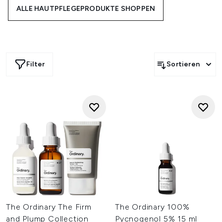
ALLE HAUTPFLEGEPRODUKTE SHOPPEN
bieten wir eine fantastische Auswahl an
jugendlichkeitsfördernder Augenpflege. Hochwirksame
Seren verjüngen Ihren Teint und kurbeln die
Kollagenproduktion für eine sofort glattere Haut an.
Vollgepackt mit aktiven Inhaltsstoffen verbessert Anti-
Aging-Hautpflege das Erscheinungsbild Ihrer Haut. Das
Filter
Sortieren
Exfolieren, Befeuchten und Verjüngen der Haut kann dazu
beitragen, Ihr gesamtes Erscheinungsbild zu glätten,
aufzupolstern und aufzuhellen – was Ihren Teint jünger
aussehen lässt. Kraftvolle Inhaltsstoffe wie Retinol,
Kollagen, AHA, Vitamin C, Niacinamid und Peptide sind die
absoluten Geheimwaffen für eine transformierte Haut.
The Ordinary The Firm
The Ordinary 100%
and Plump Collection
Pycnogenol 5% 15 ml