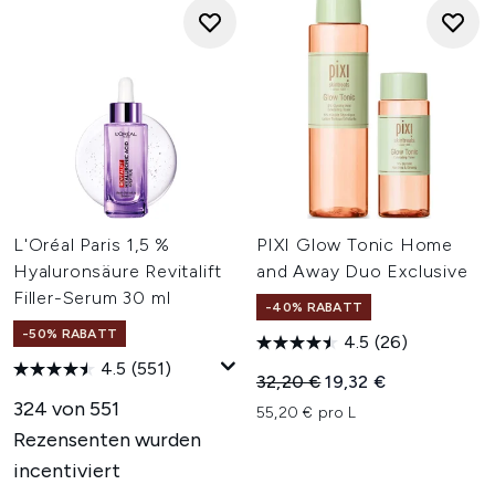
L'Oréal Paris 1,5 %
PIXI Glow Tonic Home
Hyaluronsäure Revitalift
and Away Duo Exclusive
Filler-Serum 30 ml
-40% RABATT
-50% RABATT
4.5
(26)
4.5
(551)
Unverbindliche Preisempfehl
Aktueller Preis:
32,20 €
19,32 €
324 von 551
55,20 € pro L
Rezensenten wurden
incentiviert