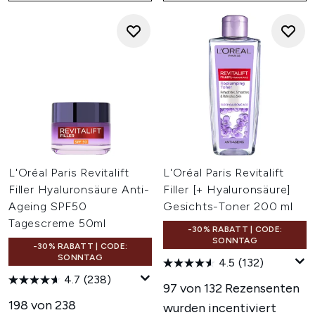
L'Oréal Paris Revitalift
L'Oréal Paris Revitalift
Filler Hyaluronsäure Anti-
Filler [+ Hyaluronsäure]
Ageing SPF50
Gesichts-Toner 200 ml
Tagescreme 50ml
-30% RABATT | CODE:
SONNTAG
-30% RABATT | CODE:
SONNTAG
4.5
(132)
4.7
(238)
97 von 132 Rezensenten
198 von 238
wurden incentiviert