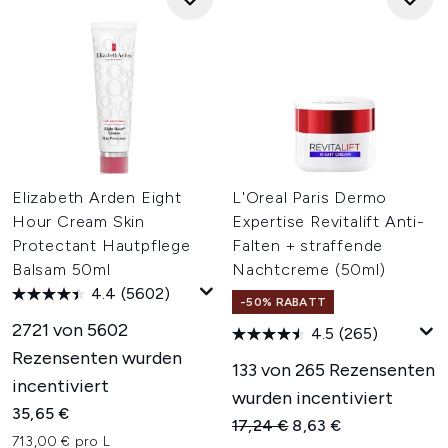
Elizabeth Arden Eight
L'Oreal Paris Dermo
Hour Cream Skin
Expertise Revitalift Anti-
Protectant Hautpflege
Falten + straffende
Balsam 50ml
Nachtcreme (50ml)
4.4
(5602)
-50% RABATT
2721 von 5602
4.5
(265)
Rezensenten wurden
133 von 265 Rezensenten
incentiviert
wurden incentiviert
35,65 €
Unverbindliche Preisempfehl
Aktueller Preis:
17,24 €
8,63 €
713,00 € pro L