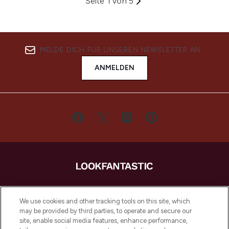
Seite 1 von 5
MELDE DICH FÜR UNSEREN NEWSLETTER AN
ANMELDEN
LOOKFANTASTIC ist Europas ultimativer
Beauty-Onlineshop mit den besten
We use cookies and other tracking tools on this site, which
Produkten aus Haut- und Haarpflege
may be provided by third parties, to operate and secure our
sowie Make-Up von über 200
site, enable social media features, enhance performance,