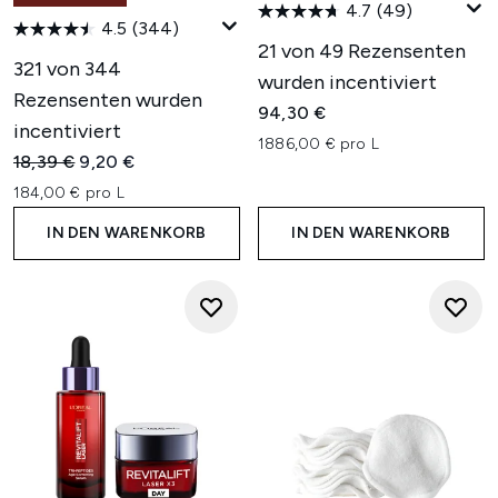
4.7
(49)
4.5
(344)
21 von 49 Rezensenten
321 von 344
wurden incentiviert
Rezensenten wurden
94,30 €
incentiviert
1886,00 € pro L
Unverbindliche Preisempfehlung:
Aktueller Preis:
18,39 €
9,20 €
184,00 € pro L
IN DEN WARENKORB
IN DEN WARENKORB