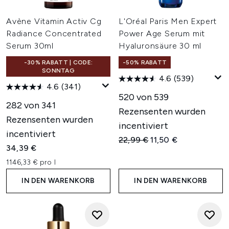
Avène Vitamin Activ Cg
L'Oréal Paris Men Expert
Radiance Concentrated
Power Age Serum mit
Serum 30ml
Hyaluronsäure 30 ml
-30% RABATT | CODE:
-50% RABATT
SONNTAG
4.6
(539)
4.6
(341)
520 von 539
282 von 341
Rezensenten wurden
Rezensenten wurden
incentiviert
incentiviert
Unverbindliche Preisempfehl
Aktueller Preis:
22,99 €
11,50 €
34,39 €
1146,33 € pro l
IN DEN WARENKORB
IN DEN WARENKORB