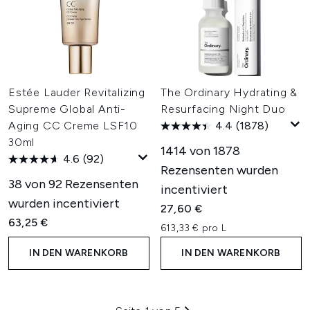
Estée Lauder Revitalizing
The Ordinary Hydrating &
Supreme Global Anti-
Resurfacing Night Duo
Aging CC Creme LSF10
4.4
(1878)
30ml
1414 von 1878
4.6
(92)
Rezensenten wurden
38 von 92 Rezensenten
incentiviert
wurden incentiviert
27,60 €
63,25 €
613,33 € pro L
IN DEN WARENKORB
IN DEN WARENKORB