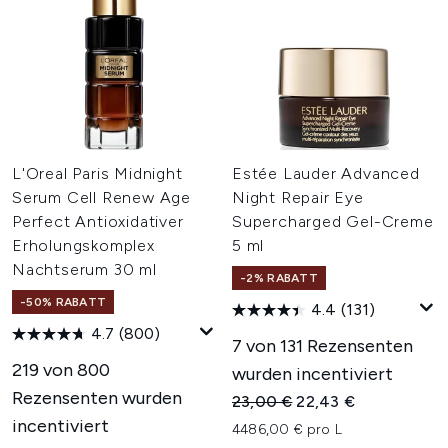
L'Oreal Paris Midnight
Estée Lauder Advanced
Serum Cell Renew Age
Night Repair Eye
Perfect Antioxidativer
Supercharged Gel-Creme
Erholungskomplex
5 ml
Nachtserum 30 ml
-2% RABATT
-50% RABATT
4.4
(131)
4.7
(800)
7 von 131 Rezensenten
219 von 800
wurden incentiviert
Rezensenten wurden
Unverbindliche Preisempfehl
Aktueller Preis:
23,00 €
22,43 €
incentiviert
4486,00 € pro L