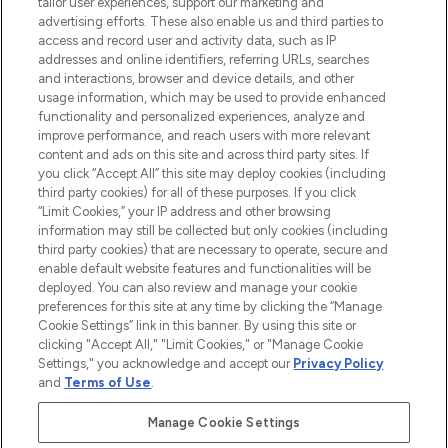
renommierten Marken. Shoppe online
tailor user experiences, support our marketing and
oder über die App mit kostenloser
advertising efforts. These also enable us and third parties to
access and record user and activity data, such as IP
Lieferung ab einem Einkaufswert von 30€.
addresses and online identifiers, referring URLs, searches
and interactions, browser and device details, and other
Cookie-Einwilligung
usage information, which may be used to provide enhanced
Do Not Sell or Share My Personal
functionality and personalized experiences, analyze and
Information
improve performance, and reach users with more relevant
content and ads on this site and across third party sites. If
you click “Accept All” this site may deploy cookies (including
HILFE & INFORMATION
third party cookies) for all of these purposes. If you click
“Limit Cookies,” your IP address and other browsing
information may still be collected but only cookies (including
IMPRESSUM
third party cookies) that are necessary to operate, secure and
enable default website features and functionalities will be
deployed. You can also review and manage your cookie
ÜBER LOOKFANTASTIC
preferences for this site at any time by clicking the “Manage
Cookie Settings” link in this banner. By using this site or
clicking "Accept All," "Limit Cookies," or "Manage Cookie
Settings," you acknowledge and accept our
Privacy Policy
and
Terms of Use
.
Pay Securely With
Manage Cookie Settings