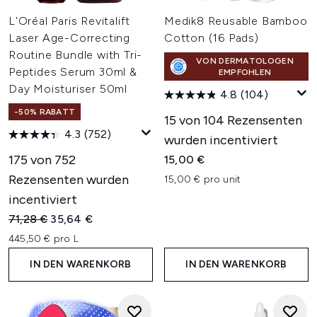
L'Oréal Paris Revitalift
Medik8 Reusable Bamboo
Laser Age-Correcting
Cotton (16 Pads)
Routine Bundle with Tri-
VON DERMATOLOGEN
Peptides Serum 30ml &
EMPFOHLEN
Day Moisturiser 50ml
4.8
(104)
-50% RABATT
15 von 104 Rezensenten
4.3
(752)
wurden incentiviert
175 von 752
15,00 €
Rezensenten wurden
15,00 € pro unit
incentiviert
Unverbindliche Preisempfehlung:
Aktueller Preis:
71,28 €
35,64 €
445,50 € pro L
IN DEN WARENKORB
IN DEN WARENKORB