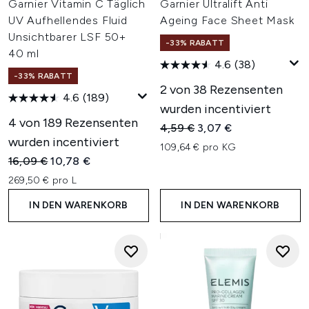
Garnier Vitamin C Täglich
Garnier Ultralift Anti
UV Aufhellendes Fluid
Ageing Face Sheet Mask
Unsichtbarer LSF 50+
-33% RABATT
40 ml
4.6
(38)
-33% RABATT
2 von 38 Rezensenten
4.6
(189)
wurden incentiviert
4 von 189 Rezensenten
Unverbindliche Preisempfehl
Aktueller Preis:
4,59 €
3,07 €
wurden incentiviert
109,64 € pro KG
Unverbindliche Preisempfehlung:
Aktueller Preis:
16,09 €
10,78 €
269,50 € pro L
IN DEN WARENKORB
IN DEN WARENKORB