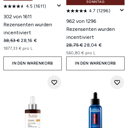
SONNTAG
4.5
(1611)
4.7
(1296)
302 von 1611
962 von 1296
Rezensenten wurden
Rezensenten wurden
incentiviert
incentiviert
Unverbindliche Preisempfehlung:
Aktueller Preis:
38,53 €
28,16 €
Unverbindliche Preisempfehl
Aktueller Preis:
28,75 €
28,04 €
1877,33 € pro L
560,80 € pro L
IN DEN WARENKORB
IN DEN WARENKORB