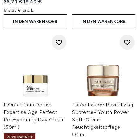
Unverbindliche Preisempfehlung:
Aktueller Preis:
36,79 €
18,40 €
613,33 € pro L
IN DEN WARENKORB
IN DEN WARENKORB
L'Oréal Paris Dermo
Estée Lauder Revitalizing
Expertise Age Perfect
Supreme+ Youth Power
Re-Hydrating Day Cream
Soft-Creme
(50ml)
Feuchtigkeitspflege
50 ml
-50% RABATT