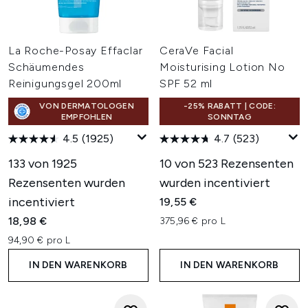
La Roche-Posay Effaclar
CeraVe Facial
Schäumendes
Moisturising Lotion No
Reinigungsgel 200ml
SPF 52 ml
VON DERMATOLOGEN
-25% RABATT | CODE:
EMPFOHLEN
SONNTAG
4.5
(1925)
4.7
(523)
133 von 1925
10 von 523 Rezensenten
Rezensenten wurden
wurden incentiviert
incentiviert
19,55 €
18,98 €
375,96 € pro L
94,90 € pro L
IN DEN WARENKORB
IN DEN WARENKORB