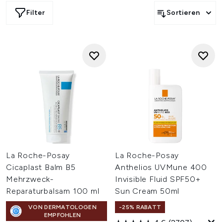
sind schon lange im Business und überzeugen heute noch
Filter
Sortieren
immer mit ihren grandiosen Produkten, die sich auf deine
Hautbedürfnisse spezialisieren. Verwöhne dich mit der
Crème de la Crème der Hautpflege und gebe deiner Haut
eine Extraportion Liebe mit unseren Favoriten aus der
Apotheke!
La Roche-Posay
La Roche-Posay
Cicaplast Balm B5
Anthelios UVMune 400
Mehrzweck-
Invisible Fluid SPF50+
Reparaturbalsam 100 ml
Sun Cream 50ml
VON DERMATOLOGEN
-25% RABATT
EMPFOHLEN