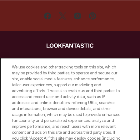
LOOKFANTASTIC ist Europas ultimativer
Beauty-Onlineshop mit den besten
We use cookies and other tracking tools on this site, which
Produkten aus Haut- und Haarpflege
may be provided by third parties, to operate and secure our
sowie Make-Up von über 200
site, enable social media features, enhance performance,
renommierten Marken. Shoppe online
tailor user experiences, support our marketing and
oder über die App mit kostenloser
advertising efforts. These also enable us and third parties to
access and record user and activity data, such as IP
Lieferung ab einem Einkaufswert von 30€.
addresses and online identifiers, referring URLs, searches
and interactions, browser and device details, and other
Cookie-Einwilligung
usage information, which may be used to provide enhanced
Do Not Sell or Share My Personal
functionality and personalized experiences, analyze and
Information
improve performance, and reach users with more relevant
content and ads on this site and across third party sites. If
you click “Accept All” this site may deploy cookies (including