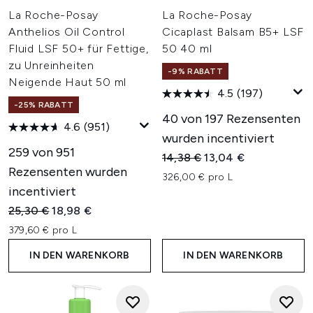
La Roche-Posay
La Roche-Posay
Anthelios Oil Control
Cicaplast Balsam B5+ LSF
Fluid LSF 50+ für Fettige,
50 40 ml
zu Unreinheiten
-9% RABATT
Neigende Haut 50 ml
4.5
(197)
-25% RABATT
40 von 197 Rezensenten
4.6
(951)
wurden incentiviert
259 von 951
Unverbindliche Preisempfehl
Aktueller Preis:
14,38 €
13,04 €
Rezensenten wurden
326,00 € pro L
incentiviert
Unverbindliche Preisempfehlung:
Aktueller Preis:
25,30 €
18,98 €
379,60 € pro L
IN DEN WARENKORB
IN DEN WARENKORB