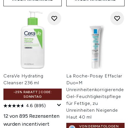
CeraVe Hydrating
La Roche-Posay Effaclar
Cleanser 236 ml
Duo+M
Unreinheitenkorrigierende
-25% RABATT | CODE:
Gel-Feuchtigkeitspflege
SONNTAG
für Fettige, zu
4.6
(895)
Unreinheiten Neigende
12 von 895 Rezensenten
Haut 40 ml
wurden incentiviert
VON DERMATOLOGEN