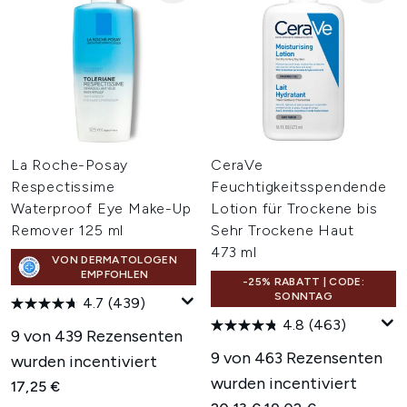
La Roche-Posay
CeraVe
Respectissime
Feuchtigkeitsspendende
Waterproof Eye Make-Up
Lotion für Trockene bis
Remover 125 ml
Sehr Trockene Haut
473 ml
VON DERMATOLOGEN
EMPFOHLEN
-25% RABATT | CODE:
SONNTAG
4.7
(439)
4.8
(463)
9 von 439 Rezensenten
9 von 463 Rezensenten
wurden incentiviert
wurden incentiviert
17,25 €