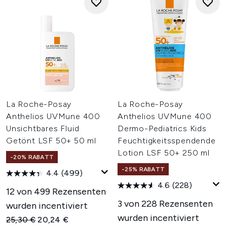
La Roche-Posay
La Roche-Posay
Anthelios UVMune 400
Anthelios UVMune 400
Unsichtbares Fluid
Dermo-Pediatrics Kids
Getönt LSF 50+ 50 ml
Feuchtigkeitsspendende
Lotion LSF 50+ 250 ml
-20% RABATT
-25% RABATT
4.4
(499)
4.6
(228)
12 von 499 Rezensenten
3 von 228 Rezensenten
wurden incentiviert
wurden incentiviert
Unverbindliche Preisempfehlung:
Aktueller Preis:
25,30 €
20,24 €