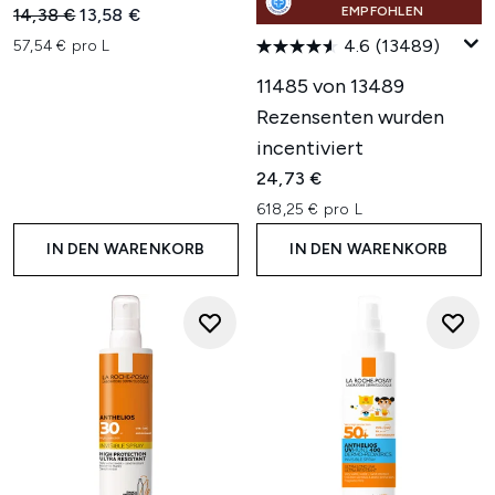
Unverbindliche Preisempfehlung:
Aktueller Preis:
EMPFOHLEN
14,38 €
13,58 €
4.6
(13489)
57,54 € pro L
11485 von 13489
Rezensenten wurden
incentiviert
24,73 €
618,25 € pro L
IN DEN WARENKORB
IN DEN WARENKORB