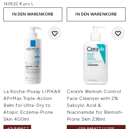
1438,22 € pro L
IN DEN WARENKORB
IN DEN WARENKORB
La Roche-Posay LIPIKAR
CeraVe Blemish Control
AP+Max Triple-Action
Face Cleanser with 2%
Balm for Ultra-Dry to
Salicylic Acid &
Atopic Eczema-Prone
Niacinamide for Blemish-
Skin 400ml
Prone Skin 236ml
-4% RABATT
-25% RABATT | CODE: