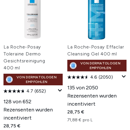
La Roche-Posay
La Roche-Posay Effaclar
Toleraine Dermo
Cleansing Gel 400 ml
Gesichtsreinigung
VON DERMATOLOGEN
400 ml
EMPFOHLEN
4.6
(2050)
VON DERMATOLOGEN
EMPFOHLEN
135 von 2050
4.7
(652)
Rezensenten wurden
128 von 652
incentiviert
Rezensenten wurden
28,75 €
incentiviert
71,88 € pro L
28,75 €