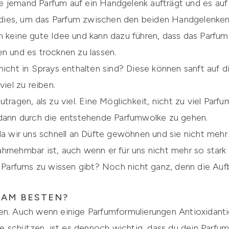
e jemand Parfum auf ein Handgelenk aufträgt und es auf
ies, um das Parfum zwischen den beiden Handgelenken 
 keine gute Idee und kann dazu führen, dass das Parfum w
en und es trocknen zu lassen.
nicht in Sprays enthalten sind? Diese können sanft auf 
viel zu reiben.
tragen, als zu viel. Eine Möglichkeit, nicht zu viel Parfu
 dann durch die entstehende Parfumwolke zu gehen.
da wir uns schnell an Düfte gewöhnen und sie nicht mehr 
rnehmbar ist, auch wenn er für uns nicht mehr so stark 
r Parfums zu wissen gibt? Noch nicht ganz, denn die Auf
 AM BESTEN?
en. Auch wenn einige Parfumformulierungen Antioxidanti
nne schützen, ist es dennoch wichtig, dass du dein Parfum