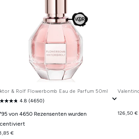
iktor & Rolf Flowerbomb Eau de Parfum 50ml
Valentin
4.8
(4650)
126,50 €
795 von 4650 Rezensenten wurden
ncentiviert
3,85 €