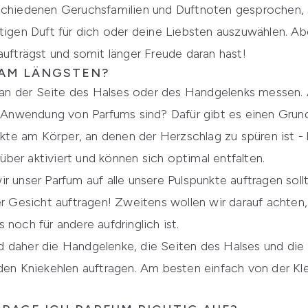
rschiedenen
Geruchsfamilien
und
Duftnoten
gesprochen, 
htigen Duft für dich oder deine Liebsten auszuwählen. Ab
aufträgst und somit länger Freude daran hast!
 AM LÄNGSTEN?
s an der Seite des Halses oder des Handgelenks messen. Ab
ie Anwendung von Parfums sind? Dafür gibt es einen Grun
Punkte am Körper, an denen der Herzschlag zu spüren ist 
ber aktiviert und können sich optimal entfalten.
r unser Parfum auf alle unsere Pulspunkte auftragen soll
er Gesicht auftragen! Zweitens wollen wir darauf achten, 
 noch für andere aufdringlich ist.
d daher die Handgelenke, die Seiten des Halses und die
 den Kniekehlen auftragen. Am besten einfach von der K