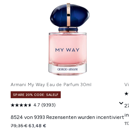
Armani My Way Eau de Parfum 30ml
V
SPARE 20% CODE: SALELF
4.7
(9393)
2
i
8524 von 9393 Rezensenten wurden incentiviert
11
Unverbindliche Preisempfehlung:
Aktueller Preis:
79,35 €
63,48 €