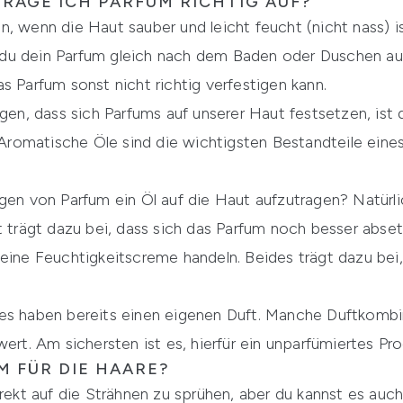
TRAGE ICH PARFUM RICHTIG AUF?
n, wenn die Haut sauber und leicht feucht (nicht nass) 
nn du dein Parfum gleich nach dem Baden oder Duschen auf
s Parfum sonst nicht richtig verfestigen kann.
agen, dass sich Parfums auf unserer Haut festsetzen, ist
romatische Öle sind die wichtigsten Bestandteile ein
agen von Parfum ein Öl auf die Haut aufzutragen? Natürl
t trägt dazu bei, dass sich das Parfum noch besser abset
 eine Feuchtigkeitscreme handeln. Beides trägt dazu bei
es haben bereits einen eigenen Duft. Manche Duftkombin
wert. Am sichersten ist es, hierfür ein unparfümiertes P
M FÜR DIE HAARE?
irekt auf die Strähnen zu sprühen, aber du kannst es auc