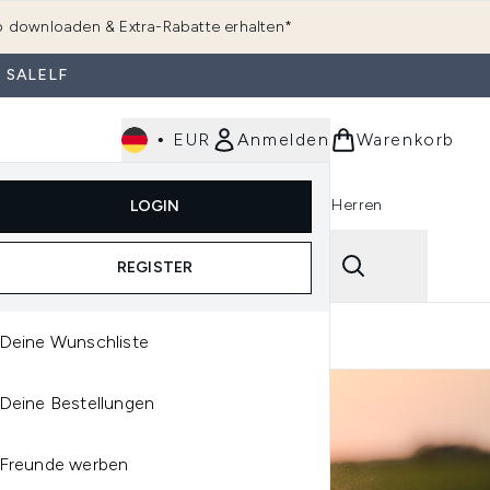
 downloaden & Extra-Rabatte erhalten*
 SALELF
•
EUR
Anmelden
Warenkorb
e
Haarpflege
Parfum
Körperpflege
Herren
LOGIN
rending)
ermenü Anmelden (K-Beauty)
Untermenü Anmelden (Kosmetik)
Untermenü Anmelden (Hautpflege)
Untermenü Anmelden (Haarpflege)
Untermenü Anmelden (Parfum)
ping
Reviews
REGISTER
Deine Wunschliste
Deine Bestellungen
Freunde werben