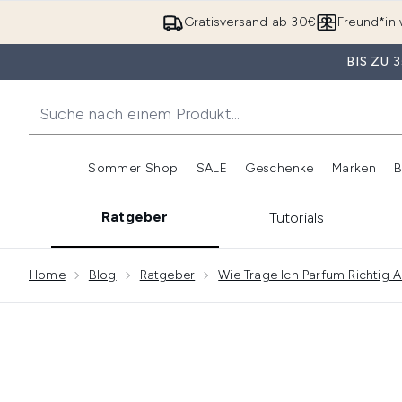
Gratisversand ab 30€
Freund*in 
BIS ZU
Sommer Shop
SALE
Geschenke
Marken
B
Untermenü Anmelden (Somme
Untermenü Anme
Ratgeber
Tutorials
Showing slide 1
Home
Blog
Ratgeber
Wie Trage Ich Parfum Richtig A