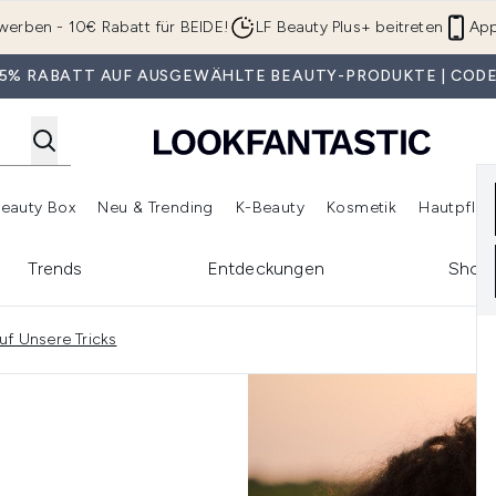
Zum Hauptinhalt springen
werben - 10€ Rabatt für BEIDE!
LF Beauty Plus+ beitreten
App
 35% RABATT AUF AUSGEWÄHLTE BEAUTY-PRODUKTE | CODE
eauty Box
Neu & Trending
K-Beauty
Kosmetik
Hautpfleg
r Shop)
lden (SALE)
Untermenü Anmelden (Geschenke)
Untermenü Anmelden (Marken)
Untermenü Anmelden (Beauty Box)
Untermenü Anmelden (Neu & T
Unt
Trends
Entdeckungen
Shop
uf Unsere Tricks