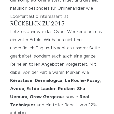
der komplett online stattfindet und deshalb
natürlich besonders für Onlinehändler wie
Lookfantastic interessant ist.
RÜCKBLICK ZU 2015
Letztes Jahr war das Cyber Weekend bei uns
ein voller Erfolg. Wir haben nicht nur
unermüdlich Tag und Nacht an unserer Seite
gearbeitet, sondern euch auch eine ganze
Reihe an tollen Angeboten vorgestellt. Mit
dabei von der Partie waren Marken wie
Kérastase
,
Dermalogica
,
La Roche-Posay
,
Aveda
,
Estée Lauder
,
Redken
,
Shu
Uemura
,
Grow Gorgeous
sowie
Real
Techniques
und ein toller Rabatt von 22%
auf alles.