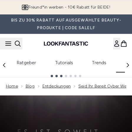
Zum Hauptinhalt springen
Freund*in werben - 10€ Rabatt für BEIDE!
BIS ZU 30% RABATT AUF AUSGEWÄHLTE BEAUTY-
PRODUKTE | CODE SALELF
En
Ratgeber
Tutorials
Trends
Showing slide 1
Home
Blog
Entdeckungen
Seid Ihr Bereit Cyber Wee