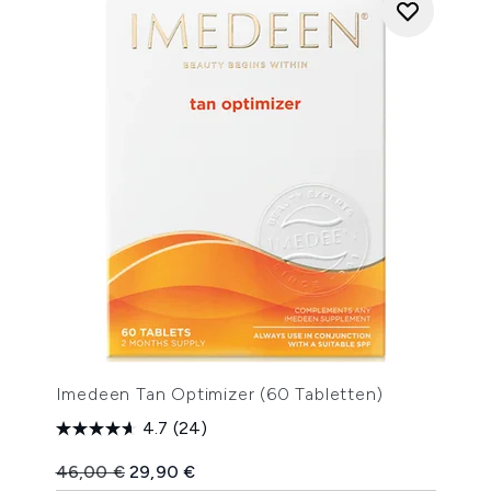
Imedeen Tan Optimizer (60 Tabletten)
4.7
(24)
Unverbindliche Preisempfehlung:
Aktueller Preis:
46,00 €
29,90 €