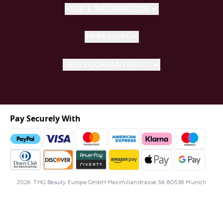
HILFE & INFORMATION
IMPRESSUM
ÜBER LOOKFANTASTIC
Pay Securely With
2026 THG Beauty Europe GmbH Maximilianstrasse 54 80538 Munich