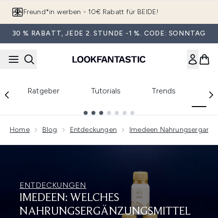
Zum Hauptinhalt springen
Freund*in werben - 10€ Rabatt für BEIDE!
30 % RABATT, JEDE 2. STUNDE -1 %. CODE: SONNTAG
En
Ratgeber
Tutorials
Trends
Showing slide 1
Home
Blog
Entdeckungen
Imedeen Nahrungserganzu
ENTDECKUNGEN
IMEDEEN: WELCHES
NAHRUNGSERGÄNZUNGSMITTEL