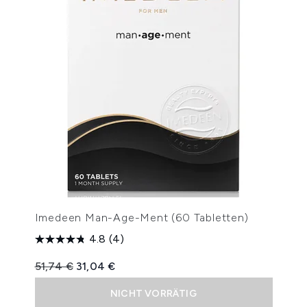
Imedeen Man-Age-Ment (60 Tabletten)
4.8
(4)
Unverbindliche Preisempfehlung:
Aktueller Preis:
51,74 €
31,04 €
NICHT VORRÄTIG