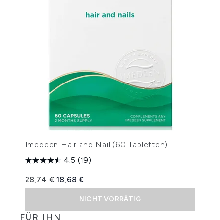
Imedeen Hair and Nail (60 Tabletten)
4.5
(19)
Unverbindliche Preisempfehlung:
Aktueller Preis:
28,74 €
18,68 €
NICHT VORRÄTIG
FÜR IHN