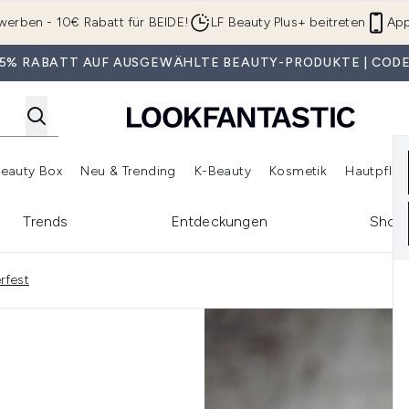
Zum Hauptinhalt springen
werben - 10€ Rabatt für BEIDE!
LF Beauty Plus+ beitreten
App
 35% RABATT AUF AUSGEWÄHLTE BEAUTY-PRODUKTE | CODE
eauty Box
Neu & Trending
K-Beauty
Kosmetik
Hautpfleg
r Shop)
lden (SALE)
Untermenü Anmelden (Geschenke)
Untermenü Anmelden (Marken)
Untermenü Anmelden (Beauty Box)
Untermenü Anmelden (Neu & T
Unt
Trends
Entdeckungen
Shop
rfest