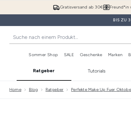
Gratisversand ab 30€
Freund*in 
BIS ZU
Sommer Shop
SALE
Geschenke
Marken
B
Untermenü Anmelden (Somme
Untermenü Anme
Ratgeber
Tutorials
Showing slide 1
Home
Blog
Ratgeber
Perfekte Make Up Fuer Oktobe