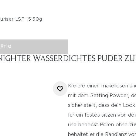
turiser LSF 15 50g
RÄTIG
 NIGHTER WASSERDICHTES PUDER ZU
Kreiere einen makellosen u
mit dem Setting Powder, der
sicher stellt, dass dein Loo
für ein festes sitzen von de
und bedeckt Poren ohne zus
behaltet er die Randianz v