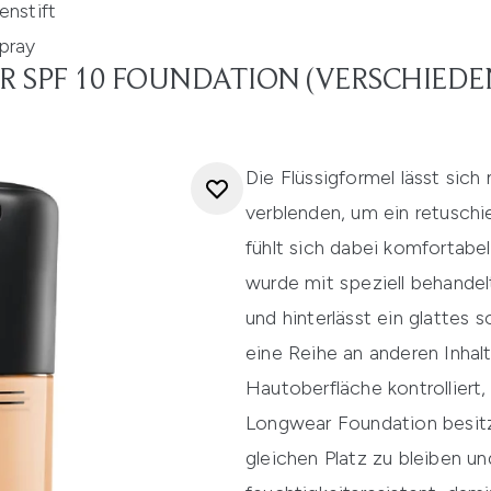
nstift
pray
R SPF 10 FOUNDATION (VERSCHIEDE
Die Flüssigformel lässt sic
verblenden, um ein retuschi
fühlt sich dabei komfortabe
wurde mit speziell behande
und hinterlässt ein glattes 
eine Reihe an anderen Inhal
Hautoberfläche kontrolliert,
Longwear Foundation besitz
gleichen Platz zu bleiben u