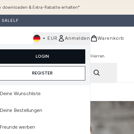
 downloaden & Extra-Rabatte erhalten*
 SALELF
•
EUR
Anmelden
Warenkorb
e
Haarpflege
Parfum
Körperpflege
Herren
LOGIN
rending)
ermenü Anmelden (K-Beauty)
Untermenü Anmelden (Kosmetik)
Untermenü Anmelden (Hautpflege)
Untermenü Anmelden (Haarpflege)
Untermenü Anmelden (Parfum)
ping
Reviews
REGISTER
Deine Wunschliste
Deine Bestellungen
Freunde werben