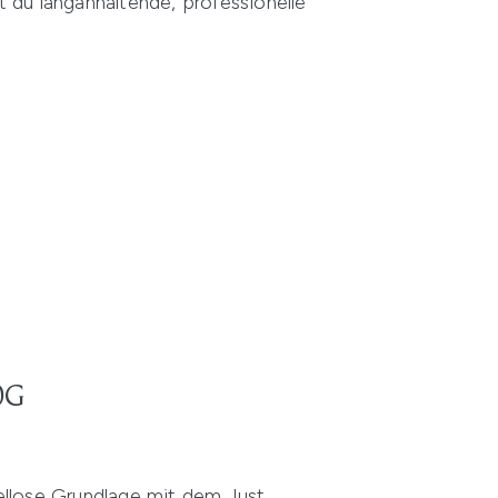
t du langanhaltende, professionelle
0G
kellose Grundlage mit dem Just