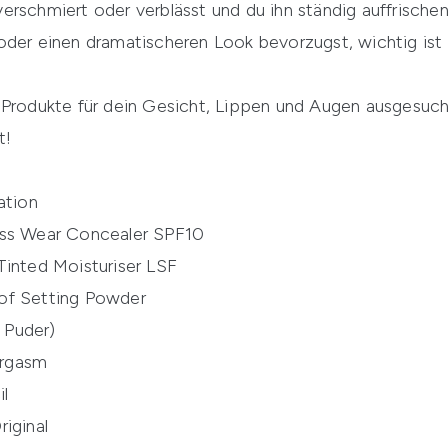
erschmiert oder verblässt und du ihn ständig auffrische
der einen dramatischeren Look bevorzugst, wichtig ist e
 Produkte für dein Gesicht, Lippen und Augen ausgesucht,
t!
ation
ess Wear Concealer SPF10
Tinted Moisturiser LSF
of Setting Powder
g Puder)
Orgasm
l
iginal