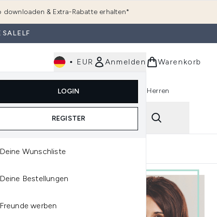
 downloaden & Extra-Rabatte erhalten*
 SALELF
•
EUR
Anmelden
Warenkorb
e
Haarpflege
Parfum
Körperpflege
Herren
LOGIN
rending)
ermenü Anmelden (K-Beauty)
Untermenü Anmelden (Kosmetik)
Untermenü Anmelden (Hautpflege)
Untermenü Anmelden (Haarpflege)
Untermenü Anmelden (Parfum)
ping
Reviews
REGISTER
Deine Wunschliste
Deine Bestellungen
Freunde werben