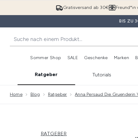
Gratisversand ab 30€
Freund*in 
BIS ZU
Sommer Shop
SALE
Geschenke
Marken
B
Untermenü Anmelden (Somme
Untermenü Anme
Ratgeber
Tutorials
Showing slide 1
Home
Blog
Ratgeber
Anna Persaud Die Gruenderin 
RATGEBER