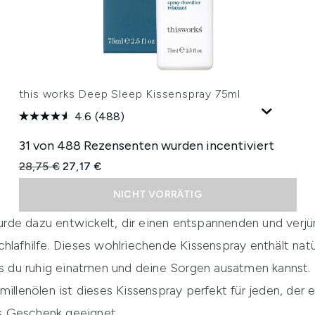
this works Deep Sleep Kissenspray 75ml
4.6
(488)
31 von 488 Rezensenten wurden incentiviert
Unverbindliche Preisempfehlung:
Aktueller Preis:
28,75 €
27,17 €
NICHT VORRÄTIG
rde dazu entwickelt, dir einen entspannenden und verjü
hlafhilfe. Dieses wohlriechende Kissenspray enthält nat
 du ruhig einatmen und deine Sorgen ausatmen kannst.
millenölen ist dieses Kissenspray perfekt für jeden, der 
s Geschenk geeignet.