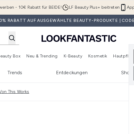
Zum Hauptinhalt springen
werben - 10€ Rabatt für BEIDE!
LF Beauty Plus+ beitreten
App
 30% RABATT AUF AUSGEWÄHLTE BEAUTY-PRODUKTE | CODE
eauty Box
Neu & Trending
K-Beauty
Kosmetik
Hautpfleg
r Shop)
lden (SALE)
Untermenü Anmelden (Geschenke)
Untermenü Anmelden (Marken)
Untermenü Anmelden (Beauty Box)
Untermenü Anmelden (Neu & T
Unt
Trends
Entdeckungen
Shop
Von This Works