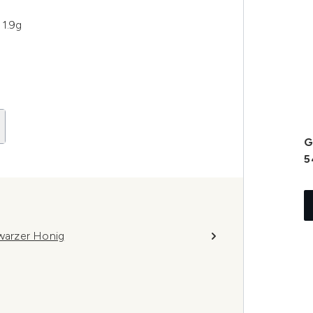
 1.9g
G
5
hwarzer Honig