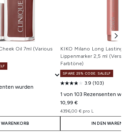
Cheek Oil 7ml (Various
KIKO Milano Long Lasting Colo
Lippenmarker 2,5 ml (Verschied
Farbtöne)
ELF
SPARE 25% CODE: SALELF
3.9
(103)
senten wurden
1 von 103 Rezensenten wurden 
10,99 €
4396,00 € pro L
N WARENKORB
IN DEN WARENKORB