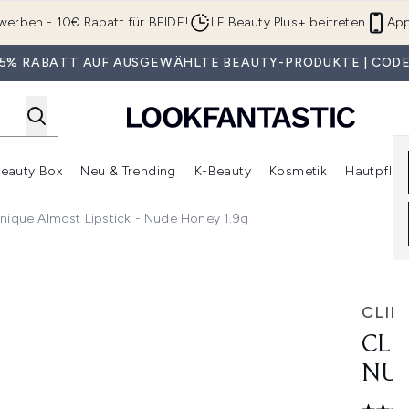
Zum Hauptinhalt springen
werben - 10€ Rabatt für BEIDE!
LF Beauty Plus+ beitreten
App
 35% RABATT AUF AUSGEWÄHLTE BEAUTY-PRODUKTE | CODE
eauty Box
Neu & Trending
K-Beauty
Kosmetik
Hautpfleg
r Shop)
lden (SALE)
Untermenü Anmelden (Geschenke)
Untermenü Anmelden (Marken)
Untermenü Anmelden (Beauty Box)
Untermenü Anmelden (Neu & T
Unt
inique Almost Lipstick - Nude Honey 1.9g
 Honey 1.9g
CLIN
CLI
NUD