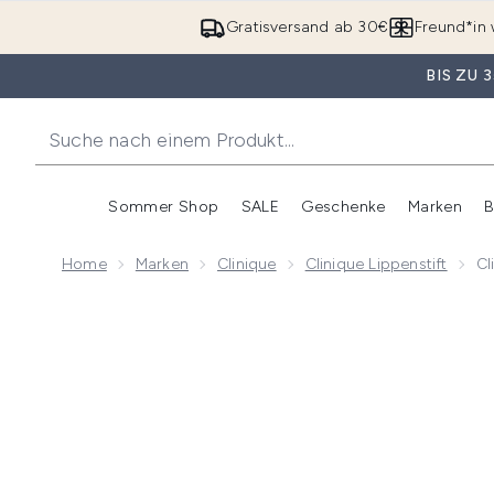
Gratisversand ab 30€
Freund*in 
BIS ZU
Sommer Shop
SALE
Geschenke
Marken
B
Untermenü Anmelden (Somme
Untermenü Anme
Home
Marken
Clinique
Clinique Lippenstift
Cl
Now showing image 1 Clinique Almost Lipstick - Nude