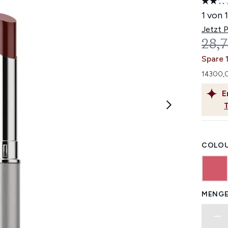
1 von 
Jetzt 
UNV
28,7
Spare 
14300,0
E
COLOU
MENGE