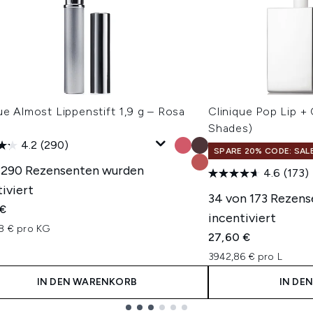
ue Almost Lippenstift 1,9 g – Rosa
Clinique Pop Lip + 
Shades)
4.2
(290)
SPARE 20% CODE: SAL
 290 Rezensenten wurden
4.6
(173)
iviert
34 von 173 Rezen
 €
incentiviert
58 € pro KG
27,60 €
3942,86 € pro L
IN DEN WARENKORB
IN DE