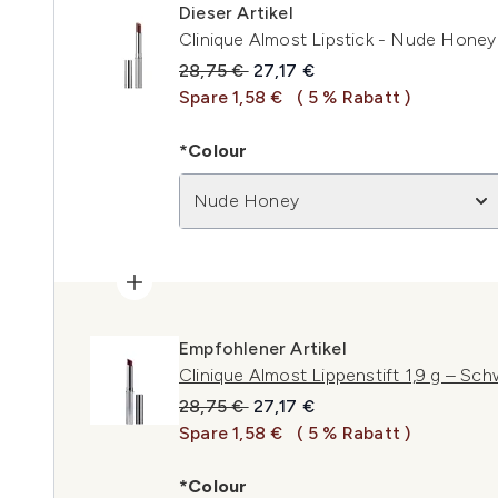
Dieser Artikel
Clinique Almost Lipstick - Nude Honey
Unverbindliche Preisempfehlung:
Aktueller Preis:
28,75 €
27,17 €
Spare 1,58 €
( 5 % Rabatt )
*Colour
Nude Honey
Empfohlener Artikel
Clinique Almost Lippenstift 1,9 g – Sc
Unverbindliche Preisempfehlung:
Aktueller Preis:
28,75 €
27,17 €
Spare 1,58 €
( 5 % Rabatt )
*Colour