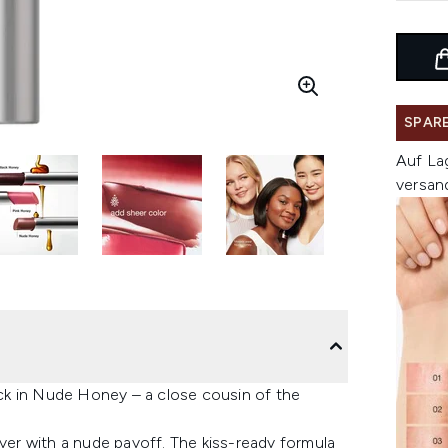
SPARE
Auf La
versan
tick in Nude Honey – a close cousin of the
ayer with a nude payoff. The kiss-ready formula