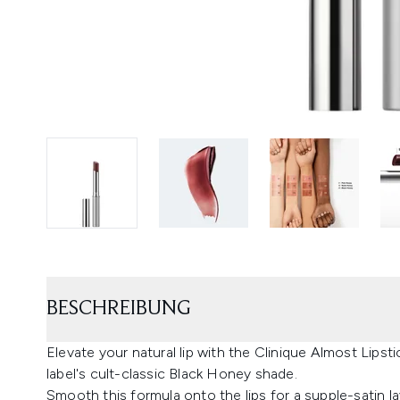
BESCHREIBUNG
Elevate your natural lip with the Clinique Almost Lips
label's cult-classic Black Honey shade.
Smooth this formula onto the lips for a supple-satin l