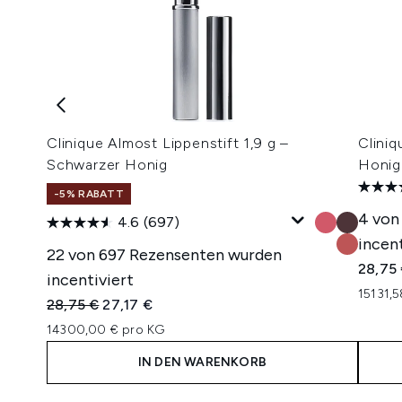
Clinique Almost Lippenstift 1,9 g –
Cliniq
Schwarzer Honig
Honig
-5% RABATT
4 von
4.6
(697)
incent
22 von 697 Rezensenten wurden
28,75
incentiviert
15131,
Unverbindliche Preisempfehlung:
Aktueller Preis:
28,75 €
27,17 €
14300,00 € pro KG
IN DEN WARENKORB