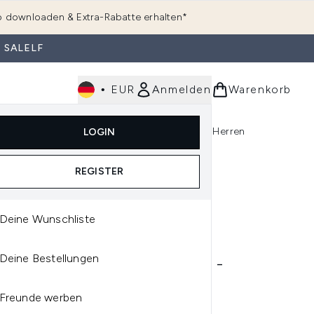
 downloaden & Extra-Rabatte erhalten*
 SALELF
•
EUR
Anmelden
Warenkorb
e
Haarpflege
Parfum
Körperpflege
Herren
LOGIN
rending)
ermenü Anmelden (K-Beauty)
Untermenü Anmelden (Kosmetik)
Untermenü Anmelden (Hautpflege)
Untermenü Anmelden (Haarpflege)
Untermenü Anmelden (Parfum)
REGISTER
Deine Wunschliste
IQUE
Deine Bestellungen
NIQUE ALMOST LIPSTICK -
E HONEY 1.9G
Freunde werben