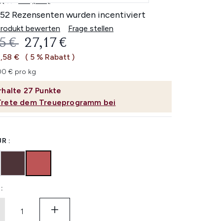
4.0
(152)
152
Bewertungen
152 Rezensenten wurden incentiviert
lesen.
Link
Produkt bewerten
Frage stellen
auf
ERBINDLICHE PREISEMPFEHLUNG:
AKTUELLER PREIS:
5 €
27,17 €
derselben
Seite.
1,58 €
( 5 % Rabatt )
0 € pro kg
rhalte
27
Punkte
Trete dem Treueprogramm bei
R :
: