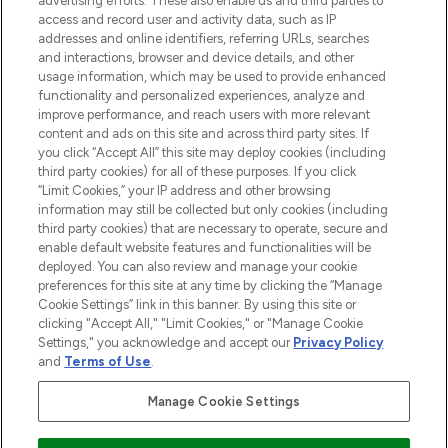
oder über die App mit kostenloser
advertising efforts. These also enable us and third parties to
access and record user and activity data, such as IP
Lieferung ab einem Einkaufswert von 30€.
addresses and online identifiers, referring URLs, searches
and interactions, browser and device details, and other
Cookie-Einwilligung
usage information, which may be used to provide enhanced
Do Not Sell or Share My Personal
functionality and personalized experiences, analyze and
Information
improve performance, and reach users with more relevant
content and ads on this site and across third party sites. If
you click “Accept All” this site may deploy cookies (including
HILFE & INFORMATION
third party cookies) for all of these purposes. If you click
“Limit Cookies,” your IP address and other browsing
information may still be collected but only cookies (including
IMPRESSUM
third party cookies) that are necessary to operate, secure and
enable default website features and functionalities will be
deployed. You can also review and manage your cookie
ÜBER LOOKFANTASTIC
preferences for this site at any time by clicking the “Manage
Cookie Settings” link in this banner. By using this site or
clicking "Accept All," "Limit Cookies," or "Manage Cookie
Settings," you acknowledge and accept our
Privacy Policy
and
Terms of Use
.
Pay Securely With
Manage Cookie Settings