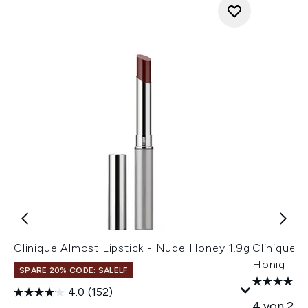
Clinique Almost Lipstick - Nude Honey 1.9g
Clinique A
Honig
SPARE 20% CODE: SALELF
4.0
(152)
4 von 29