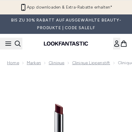
Zum Hauptinhalt springen
App downloaden & Extra-Rabatte erhalten*
BIS ZU 30% RABATT AUF AUSGEWÄHLTE BEAUTY-
PRODUKTE | CODE SALELF
Home
Marken
Clinique
Clinique Lippenstift
Cliniqu
Now showing image 1 Clinique Almost Lippenstift 1,9 g – Sc