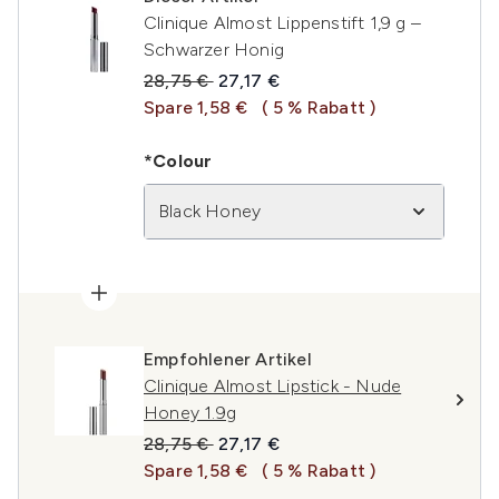
Clinique Almost Lippenstift 1,9 g –
Schwarzer Honig
Unverbindliche Preisempfehlung:
Aktueller Preis:
28,75 €
27,17 €
Spare 1,58 €
( 5 % Rabatt )
*Colour
Black Honey
Empfohlener Artikel
Clinique Almost Lipstick - Nude
Honey 1.9g
Unverbindliche Preisempfehlung:
Aktueller Preis:
28,75 €
27,17 €
Spare 1,58 €
( 5 % Rabatt )