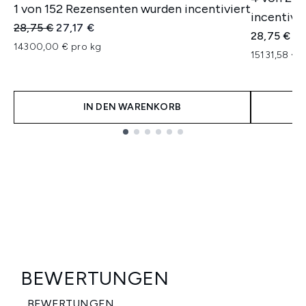
1 von 152 Rezensenten wurden incentiviert
incentivie
Unverbindliche Preisempfehlung:
Aktueller Preis:
28,75 €
27,17 €
28,75 €
14300,00 € pro kg
15131,58 € 
IN DEN WARENKORB
Showing slide 1