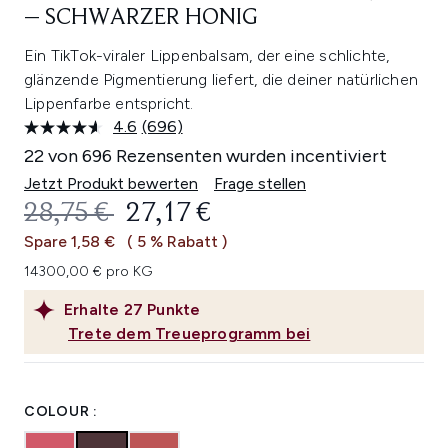
– SCHWARZER HONIG
Ein TikTok-viraler Lippenbalsam, der eine schlichte,
glänzende Pigmentierung liefert, die deiner natürlichen
Lippenfarbe entspricht.
4.6
(696)
696
Bewertungen
22 von 696 Rezensenten wurden incentiviert
lesen.
Link
Jetzt Produkt bewerten
Frage stellen
auf
UNVERBINDLICHE PREISEMPFEHL
AKTUELLER PREIS:
28,75 €
27,17 €
derselben
Seite.
Spare 1,58 €
( 5 % Rabatt )
14300,00 € pro KG
Erhalte
27
Punkte
Trete dem Treueprogramm bei
COLOUR :