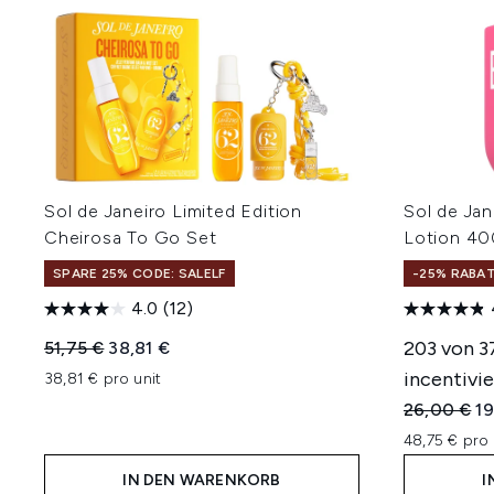
Sol de Janeiro Limited Edition
Sol de Jan
Cheirosa To Go Set
Lotion 40
SPARE 25% CODE: SALELF
-25% RABA
4.0
(12)
Unverbindliche Preisempfehlung:
Aktueller Preis:
203 von 3
51,75 €
38,81 €
incentivie
38,81 € pro unit
Unverbindl
Ak
26,00 €
19
48,75 € pro 
IN DEN WARENKORB
I