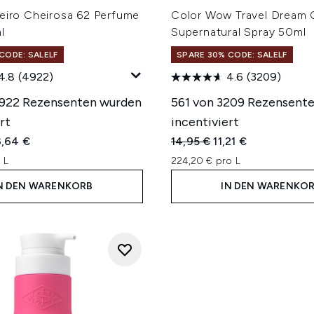
neiro Cheirosa 62 Perfume
Color Wow Travel Dream 
l
Supernatural Spray 50ml
CODE: SALELF
SPARE 30% CODE: SALELF
4.8
(4922)
4.6
(3209)
4922 Rezensenten wurden
561 von 3209 Rezensent
rt
incentiviert
iche Preisempfehlung:
tueller Preis:
Unverbindliche Preisempfe
Aktueller Preis:
3,64 €
14,95 €
11,21 €
 L
224,20 € pro L
N DEN WARENKORB
IN DEN WARENKO