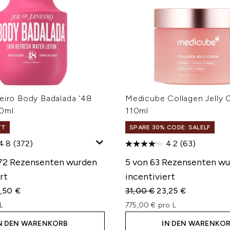
eiro Body Badalada '48
Medicube Collagen Jelly 
0ml
110ml
TT
SPARE 30% CODE: SALELF
4.8
(372)
4.2
(63)
72 Rezensenten wurden
5 von 63 Rezensenten w
rt
incentiviert
iche Preisempfehlung:
tueller Preis:
Unverbindliche Preisempfe
Aktueller Preis:
,50 €
31,00 €
23,25 €
L
775,00 € pro L
N DEN WARENKORB
IN DEN WARENKO