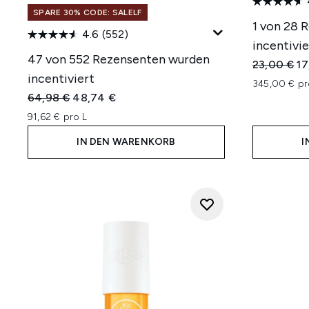
SPARE 30% CODE: SALELF
1 von 28 
4.6
(552)
incentivie
47 von 552 Rezensenten wurden
Unverbindl
Ak
23,00 €
17
incentiviert
345,00 € pr
Unverbindliche Preisempfehlung:
Aktueller Preis:
64,98 €
48,74 €
91,62 € pro L
IN DEN WARENKORB
I