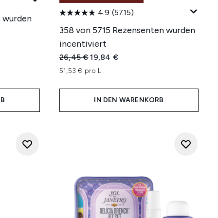
4.9
(5715)
n wurden
358 von 5715 Rezensenten wurden
incentiviert
hlung:
Unverbindliche Preisempfehlung:
Aktueller Preis:
26,45 €
19,84 €
51,53 € pro L
RB
IN DEN WARENKORB