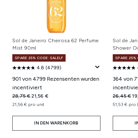
Sol de Janeiro Cheirosa 62 Perfume
Sol de Jan
Mist 90ml
Shower Oi
SPARE 25% CODE: SALELF
SPARE 25% 
4.8
(4799)
901 von 4799 Rezensenten wurden
364 von 7
incentiviert
incentivie
Unverbindliche Preisempfehlung:
Aktueller Preis:
Unverbindl
Ak
28,75 €
21,56 €
26,45 €
19
21,56 € pro unit
51,53 € pro 
IN DEN WARENKORB
I