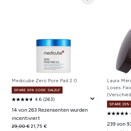
Medicube Zero Pore Pad 2.0
Laura Mer
Loses Fixi
SPARE 30% CODE: SALELF
(Verschie
4.6
(263)
SPARE 25% 
14 von 263 Rezensenten wurden
incentiviert
239 von 9
Unverbindliche Preisempfehlung:
Aktueller Preis:
29,00 €
21,75 €