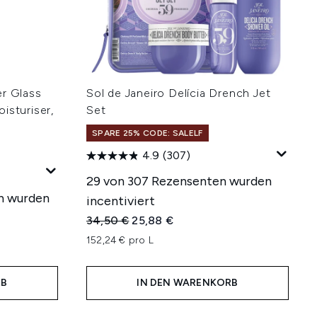
ler Glass
Sol de Janeiro Delícia Drench Jet
isturiser,
Set
SPARE 25% CODE: SALELF
4.9
(307)
29 von 307 Rezensenten wurden
n wurden
incentiviert
Unverbindliche Preisempfehlung:
Aktueller Preis:
34,50 €
25,88 €
hlung:
152,24 € pro L
RB
IN DEN WARENKORB