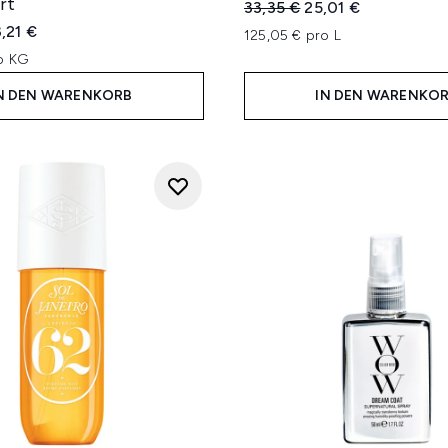
rt
Unverbindliche Preisempfe
Aktueller Preis:
33,35 €
25,01 €
iche Preisempfehlung:
tueller Preis:
,21 €
125,05 € pro L
ro KG
N DEN WARENKORB
IN DEN WARENKO