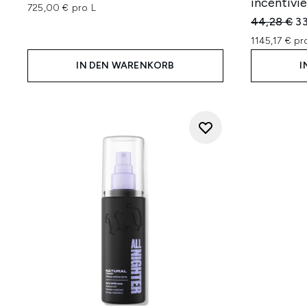
incentivie
725,00 € pro L
Unverbindl
Ak
44,28 €
33
1145,17 € p
IN DEN WARENKORB
I