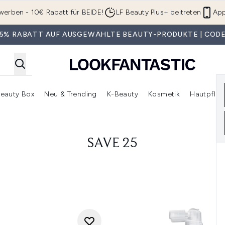
Zum Hauptinhalt springen
werben - 10€ Rabatt für BEIDE!
LF Beauty Plus+ beitreten
App
 35% RABATT AUF AUSGEWÄHLTE BEAUTY-PRODUKTE | CODE
eauty Box
Neu & Trending
K-Beauty
Kosmetik
Hautpfleg
r Shop)
lden (SALE)
Untermenü Anmelden (Geschenke)
Untermenü Anmelden (Marken)
Untermenü Anmelden (Beauty Box)
Untermenü Anmelden (Neu & T
Unt
SAVE 25