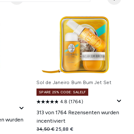
Sol de Janeiro Bum Bum Jet Set
l
SPARE 25% CODE: SALELF
4.8
(1764)
313 von 1764 Rezensenten wurden
en wurden
incentiviert
Unverbindliche Preisempfehlung:
Aktueller Preis:
34,50 €
25,88 €