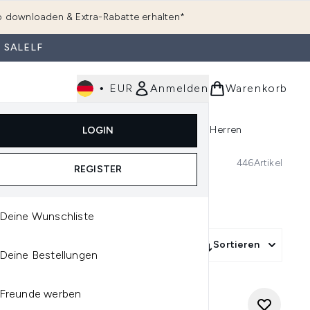
 downloaden & Extra-Rabatte erhalten*
 SALELF
•
EUR
Anmelden
Warenkorb
e
Haarpflege
Parfum
Körperpflege
Herren
LOGIN
rending)
ermenü Anmelden (K-Beauty)
Untermenü Anmelden (Kosmetik)
Untermenü Anmelden (Hautpflege)
Untermenü Anmelden (Haarpflege)
Untermenü Anmelden (Parfum)
446
Artikel
REGISTER
Deine Wunschliste
Sortieren
Deine Bestellungen
Freunde werben