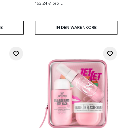
hlung:
152,24 € pro L
RB
IN DEN WARENKORB