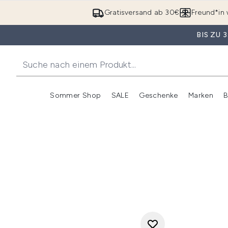
Gratisversand ab 30€
Freund*in 
BIS ZU
Sommer Shop
SALE
Geschenke
Marken
B
Untermenü Anmelden (Somme
Untermenü Anme