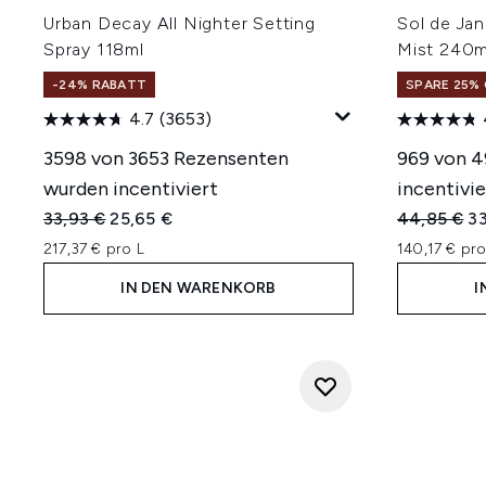
Urban Decay All Nighter Setting
Sol de Ja
Spray 118ml
Mist 240m
-24% RABATT
SPARE 25% 
4.7
(3653)
3598 von 3653 Rezensenten
969 von 
wurden incentiviert
incentivie
Unverbindliche Preisempfehlung:
Aktueller Preis:
Unverbindl
Ak
33,93 €
25,65 €
44,85 €
3
217,37 € pro L
140,17 € pro
IN DEN WARENKORB
I