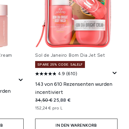
Cream
Sol de Janeiro Bom Dia Jet Set
SPARE 25% CODE: SALELF
4.9
(610)
143 von 610 Rezensenten wurden
urden
incentiviert
Unverbindliche Preisempfehlung:
Aktueller Preis:
34,50 €
25,88 €
hlung:
152,24 € pro L
RB
IN DEN WARENKORB