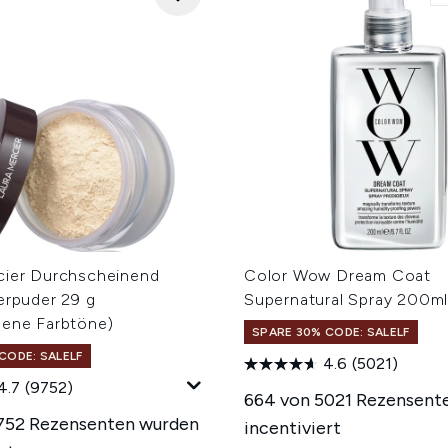
cier Durchscheinend
Color Wow Dream Coat
erpuder 29 g
Supernatural Spray 200m
dene Farbtöne)
SPARE 30% CODE: SALELF
CODE: SALELF
4.6
(5021)
4.7
(9752)
664 von 5021 Rezensent
752 Rezensenten wurden
incentiviert