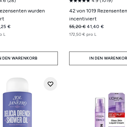
4.6
(28)
4.9
(1019)
Rezensenten wurden
42 von 1019 Rezensente
rt
incentiviert
iche Preisempfehlung:
tueller Preis:
Unverbindliche Preisempfe
Aktueller Preis:
,25 €
55,20 €
41,40 €
o L
172,50 € pro L
N DEN WARENKORB
IN DEN WARENKO