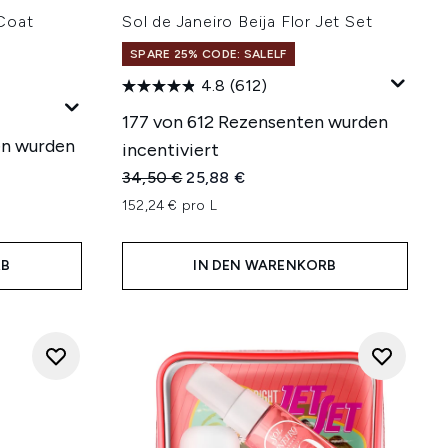
Coat
Sol de Janeiro Beija Flor Jet Set
SPARE 25% CODE: SALELF
4.8
(612)
177 von 612 Rezensenten wurden
en wurden
incentiviert
Unverbindliche Preisempfehlung:
Aktueller Preis:
34,50 €
25,88 €
hlung:
152,24 € pro L
RB
IN DEN WARENKORB