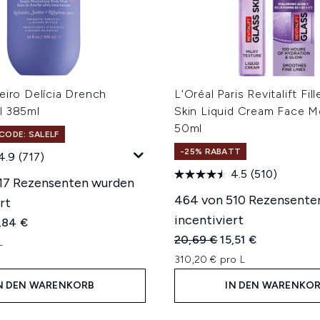
eiro Delícia Drench
L'Oréal Paris Revitalift Fil
l 385ml
Skin Liquid Cream Face Mo
50ml
CODE: SALELF
-25% RABATT
4.9
(717)
4.5
(510)
17 Rezensenten wurden
464 von 510 Rezensente
rt
incentiviert
iche Preisempfehlung:
tueller Preis:
,84 €
Unverbindliche Preisempfe
Aktueller Preis:
20,69 €
15,51 €
L
310,20 € pro L
N DEN WARENKORB
IN DEN WARENKO