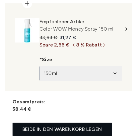
Empfohlener Artikel
Color WOW Money Spray 150 ml
Unverbindliche Preisempfehlung:
Aktueller Preis:
33,93 €
31,27 €
Spare 2,66 €
( 8 % Rabatt )
*Size
150ml
Gesamtpreis:
58,44 €
BEIDE IN DEN WARENKORB LEGEN