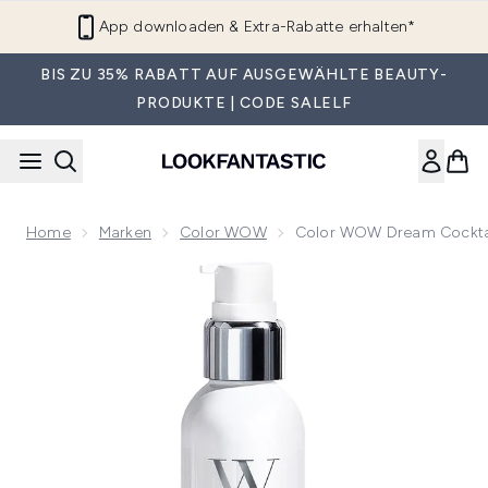
Zum Hauptinhalt springen
App downloaden & Extra-Rabatte erhalten*
BIS ZU 35% RABATT AUF AUSGEWÄHLTE BEAUTY-
PRODUKTE | CODE SALELF
Home
Marken
Color WOW
Color WOW Dream Cocktail
Now showing image 1 Color WOW Dream Cocktail – Mit Kohl