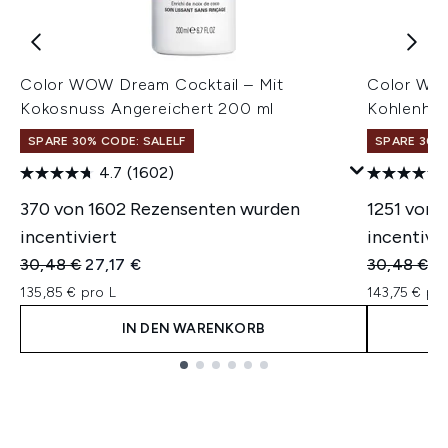
Color WOW Dream Cocktail – Mit
Color WOW
Kokosnuss Angereichert 200 ml
Kohlenhyd
SPARE 30% CODE: SALELF
SPARE 30% 
4.7
(1602)
370 von 1602 Rezensenten wurden
1251 von 
incentiviert
incentivie
Unverbindliche Preisempfehlung:
Aktueller Preis:
Unverbindl
Ak
30,48 €
27,17 €
30,48 €
2
135,85 € pro L
143,75 € pro
IN DEN WARENKORB
Showing slide 1