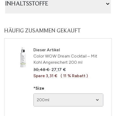
INHALTSSTOFFE
HÄUFIG ZUSAMMEN GEKAUFT
Dieser Artikel
Color WOW Dream Cocktail – Mit
Kohl Angereichert 200 ml
Unverbindliche Preisempfehlung:
Aktueller Preis:
30,48 €
27,17 €
Spare 3,31 €
( 11 % Rabatt )
*Size
200ml