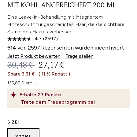
MIT KOHL ANGEREICHERT 200 ML
Eine Leave-in-Behandlung mit integriertem
Hitzeschutz für geschädigtes Haar, die die sichtbare
Stärke des Haares verbessert.
4.7
(2597)
2597
Bewertungen
614 von 2597 Rezensenten wurden incentiviert
lesen.
Link
Jetzt Produkt bewerten
Frage stellen
auf
UNVERBINDLICHE PREISEMPFEHL
AKTUELLER PREIS:
30,48 €
27,17 €
derselben
Seite.
Spare 3,31 €
( 11 % Rabatt )
135,85 € pro L
Erhalte
27
Punkte
Trete dem Treueprogramm bei
SIZE:
200ML