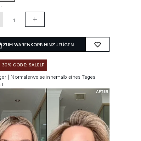
:
ZUM WARENKORB HINZUFÜGEN
 30% CODE: SALELF
ger | Normalerweise innerhalb eines Tages
dt