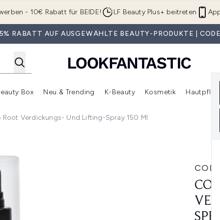
Zum Hauptinhalt springen
werben - 10€ Rabatt für BEIDE!
LF Beauty Plus+ beitreten
App
 35% RABATT AUF AUSGEWÄHLTE BEAUTY-PRODUKTE | CODE
eauty Box
Neu & Trending
K-Beauty
Kosmetik
Hautpfleg
r Shop)
lden (SALE)
Untermenü Anmelden (Geschenke)
Untermenü Anmelden (Marken)
Untermenü Anmelden (Beauty Box)
Untermenü Anmelden (Neu & T
Unt
Root Verdickungs- Und Lifting-Spray 150 Ml
ckungs- und Lifting-Spray 150 ml
COL
COL
VER
SPR