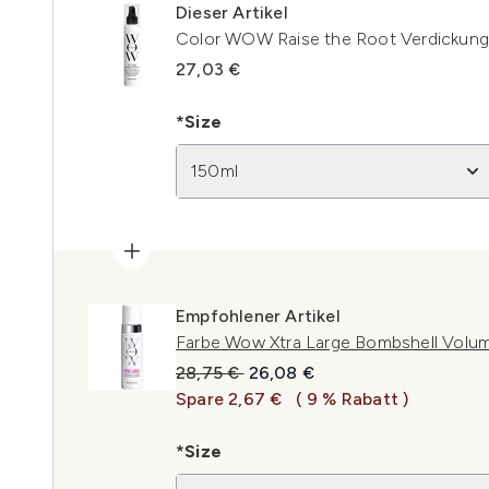
Dieser Artikel
Color WOW Raise the Root Verdickungs
27,03 €
*Size
150ml
Empfohlener Artikel
Farbe Wow Xtra Large Bombshell Volum
Unverbindliche Preisempfehlung:
Aktueller Preis:
28,75 €
26,08 €
Spare 2,67 €
( 9 % Rabatt )
*Size