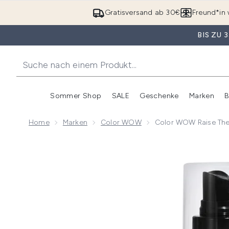
Gratisversand ab 30€
Freund*in 
BIS ZU
Sommer Shop
SALE
Geschenke
Marken
B
Untermenü Anmelden (Somme
Untermenü Anme
Home
Marken
Color WOW
Color WOW Raise The 
Now showing image 1 Color WOW Raise the Root Verdi