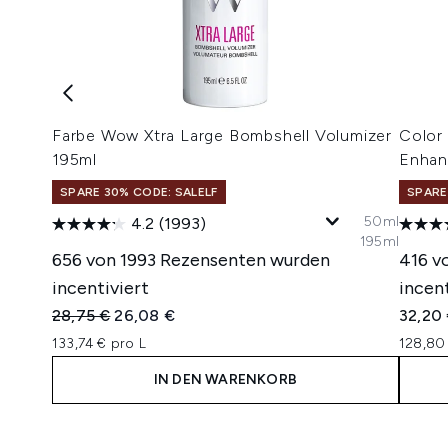
Farbe Wow Xtra Large Bombshell Volumizer
Color
195ml
Enhan
SPARE 30% CODE: SALELF
SPARE
50ml
4.2
(1993)
195ml
656 von 1993 Rezensenten wurden
416 v
incentiviert
incent
Unverbindliche Preisempfehlung:
Aktueller Preis:
28,75 €
26,08 €
32,20
133,74 € pro L
128,80 
IN DEN WARENKORB
Showing slide 1