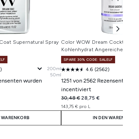
oat Supernatural Spray
Color WOW Dream Cocktail – M
Kohlenhydrat Angereichert 200
ELF
SPARE 30% CODE: SALELF
200ml
)
4.6
(2562)
50ml
ensenten wurden
1251 von 2562 Rezensenten wu
incentiviert
isempfehlung:
eis:
Unverbindliche Preisempfehlung:
Aktueller Preis:
30,48 €
28,75 €
143,75 € pro L
N WARENKORB
IN DEN WARENKORB