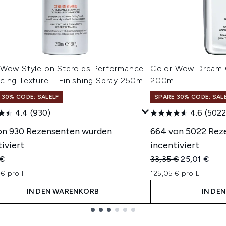
 Wow Style on Steroids Performance
Color Wow Dream C
cing Texture + Finishing Spray 250ml
200ml
 30% CODE: SALELF
SPARE 30% CODE: SAL
4.4
(930)
4.6
(5022
on 930 Rezensenten wurden
664 von 5022 Rez
iviert
incentiviert
Unverbindliche Pre
Aktueller Pr
 €
33,35 €
25,01 €
€ pro l
125,05 € pro L
IN DEN WARENKORB
IN DE