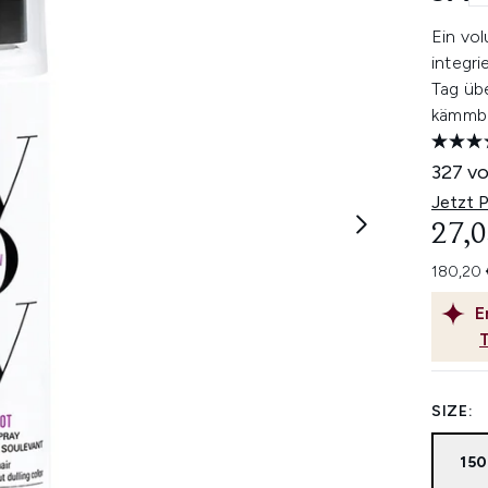
Ein vo
integr
Tag übe
kämmba
327 vo
Jetzt 
27,0
180,20 
E
SIZE:
15