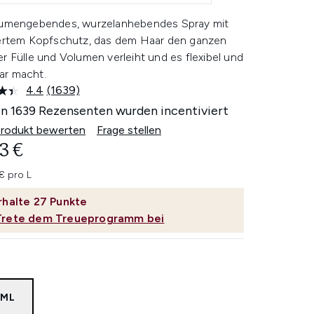
lumengebendes, wurzelanhebendes Spray mit
iertem Kopfschutz, das dem Haar den ganzen
r Fülle und Volumen verleiht und es flexibel und
r macht.
4.4
(1639)
1639
Bewertungen
n 1639 Rezensenten wurden incentiviert
lesen.
Link
Produkt bewerten
Frage stellen
auf
3 €
derselben
Seite.
€ pro L
rhalte
27
Punkte
Trete dem Treueprogramm bei
0ML