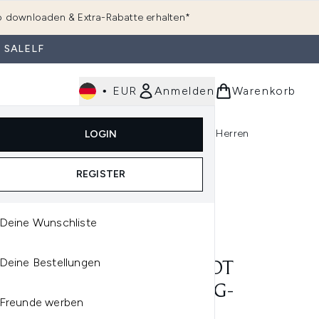
 downloaden & Extra-Rabatte erhalten*
 SALELF
•
EUR
Anmelden
Warenkorb
e
Haarpflege
Parfum
Körperpflege
Herren
LOGIN
rending)
ermenü Anmelden (K-Beauty)
Untermenü Anmelden (Kosmetik)
Untermenü Anmelden (Hautpflege)
Untermenü Anmelden (Haarpflege)
Untermenü Anmelden (Parfum)
REGISTER
Deine Wunschliste
OR WOW
Deine Bestellungen
OR WOW RAISE THE ROOT
DICKUNGS- UND LIFTING-
Freunde werben
AY 150 ML