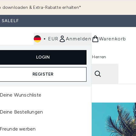
 downloaden & Extra-Rabatte erhalten*
 SALELF
•
EUR
Anmelden
Warenkorb
e
Haarpflege
Parfum
Körperpflege
Herren
LOGIN
rending)
ermenü Anmelden (K-Beauty)
Untermenü Anmelden (Kosmetik)
Untermenü Anmelden (Hautpflege)
Untermenü Anmelden (Haarpflege)
Untermenü Anmelden (Parfum)
ing
Reviews
REGISTER
Deine Wunschliste
Deine Bestellungen
Freunde werben