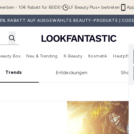
Zum Hauptinhalt springen
werben - 10€ Rabatt für BEIDE!
LF Beauty Plus+ beitreten
App
 35% RABATT AUF AUSGEWÄHLTE BEAUTY-PRODUKTE | CODE
eauty Box
Neu & Trending
K-Beauty
Kosmetik
Hautpfleg
r Shop)
lden (SALE)
Untermenü Anmelden (Geschenke)
Untermenü Anmelden (Marken)
Untermenü Anmelden (Beauty Box)
Untermenü Anmelden (Neu & T
Unt
Trends
Entdeckungen
Shopp