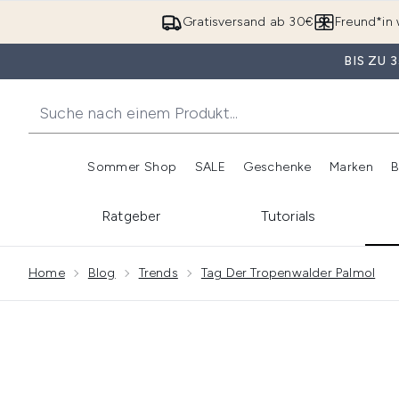
Gratisversand ab 30€
Freund*in 
BIS ZU
Sommer Shop
SALE
Geschenke
Marken
B
Untermenü Anmelden (Somme
Untermenü Anme
Ratgeber
Tutorials
Showing slide 1
Home
Blog
Trends
Tag Der Tropenwalder Palmol