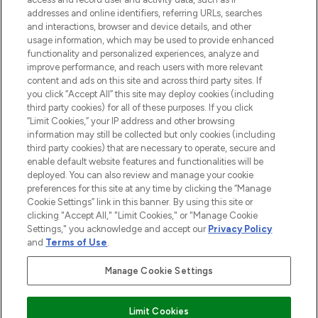
Lieferung ab einem Einkaufswert von 30€.
addresses and online identifiers, referring URLs, searches
and interactions, browser and device details, and other
Cookie-Einwilligung
usage information, which may be used to provide enhanced
Do Not Sell or Share My Personal
functionality and personalized experiences, analyze and
Information
improve performance, and reach users with more relevant
content and ads on this site and across third party sites. If
you click “Accept All” this site may deploy cookies (including
HILFE & INFORMATION
third party cookies) for all of these purposes. If you click
“Limit Cookies,” your IP address and other browsing
information may still be collected but only cookies (including
IMPRESSUM
third party cookies) that are necessary to operate, secure and
enable default website features and functionalities will be
deployed. You can also review and manage your cookie
ÜBER LOOKFANTASTIC
preferences for this site at any time by clicking the “Manage
Cookie Settings” link in this banner. By using this site or
clicking "Accept All," "Limit Cookies," or "Manage Cookie
Settings," you acknowledge and accept our
Privacy Policy
and
Terms of Use
.
Pay Securely With
Manage Cookie Settings
Limit Cookies