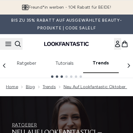
Zum Hauptinhalt springen
Freund*in werben - 10€ Rabatt für BEIDE!
BIS ZU 35% RABATT AUF AUSGEWÄHLTE BEAUTY-
PRODUKTE | CODE SALELF
Trends
Ratgeber
Tutorials
E
Showing slide 1
Home
Blog
Trends
Neu Auf Lookfantastic Oktober Edi
RATGEBER
NEU AUF LOOKFANTASTIC! –