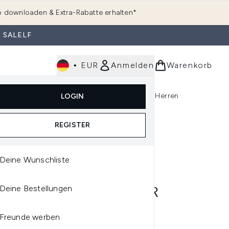
 downloaden & Extra-Rabatte erhalten*
 SALELF
•
EUR
Anmelden
Warenkorb
e
Haarpflege
Parfum
Körperpflege
Herren
LOGIN
rending)
ermenü Anmelden (K-Beauty)
Untermenü Anmelden (Kosmetik)
Untermenü Anmelden (Hautpflege)
Untermenü Anmelden (Haarpflege)
Untermenü Anmelden (Parfum)
REGISTER
Deine Wunschliste
N DECAY
Deine Bestellungen
AN DECAY ALL NIGHTER
VEL SETTING SPRAY
Freunde werben