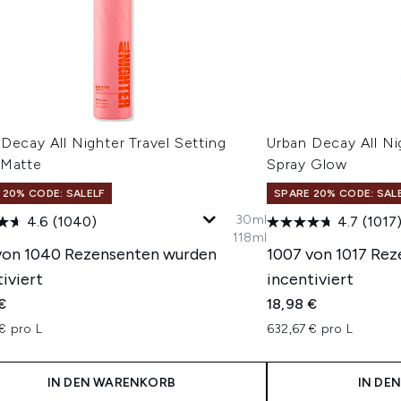
Decay All Nighter Travel Setting
Urban Decay All Ni
 Matte
Spray Glow
 20% CODE: SALELF
SPARE 20% CODE: SAL
30ml
4.6
(1040)
4.7
(1017
118ml
von 1040 Rezensenten wurden
1007 von 1017 Re
iviert
incentiviert
€
18,98 €
€ pro L
632,67 € pro L
IN DEN WARENKORB
IN DE