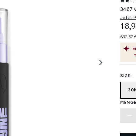
3467 
Jetzt 
18,9
632,67 
E
SIZE:
30
MENGE