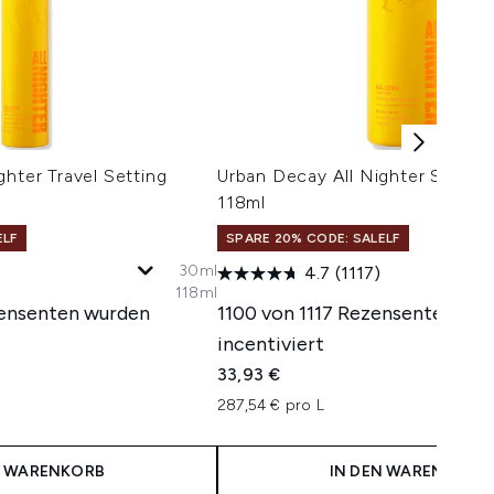
ghter Travel Setting
Urban Decay All Nighter Settin
118ml
ELF
SPARE 20% CODE: SALELF
30ml
)
4.7
(1117)
118ml
zensenten wurden
1100 von 1117 Rezensenten wu
incentiviert
33,93 €
287,54 € pro L
N WARENKORB
IN DEN WARENKORB