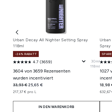
Urban Decay All Nighter Setting Spray
Urban 
118ml
Spray
-24% RABATT
SPARE
30ml
4.7
(3659)
118ml
3604 von 3659 Rezensenten
1027 
wurden incentiviert
incent
Unverbindliche Preisempfehlung:
Aktueller Preis:
33,93 €
25,65 €
18,98 
217,37 € pro L
632,67 
IN DEN WARENKORB