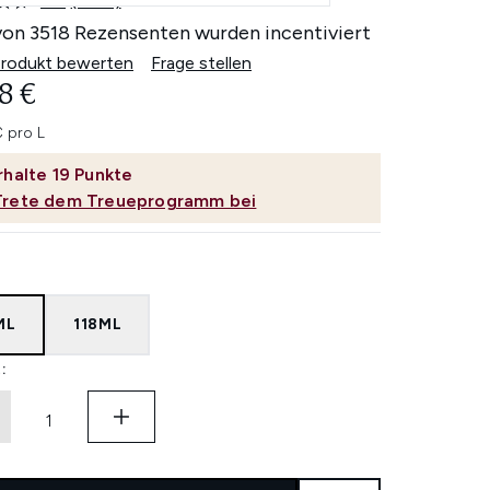
4.7
(3518)
3518
Bewertungen
von 3518 Rezensenten wurden incentiviert
lesen.
Link
Produkt bewerten
Frage stellen
auf
8 €
derselben
Seite.
€ pro L
rhalte
19
Punkte
Trete dem Treueprogramm bei
ML
118ML
: