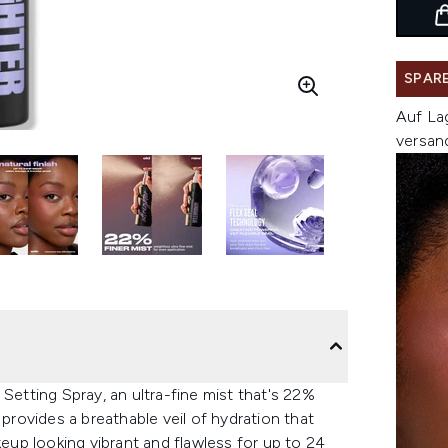
SPARE
Auf La
versan
Setting Spray, an ultra-fine mist that's 22%
 provides a breathable veil of hydration that
up looking vibrant and flawless for up to 24