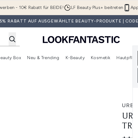
Zum Hauptinhalt springen
werben - 10€ Rabatt für BEIDE!
LF Beauty Plus+ beitreten
App
 35% RABATT AUF AUSGEWÄHLTE BEAUTY-PRODUKTE | CODE
eauty Box
Neu & Trending
K-Beauty
Kosmetik
Hautpfleg
r Shop)
lden (SALE)
Untermenü Anmelden (Geschenke)
Untermenü Anmelden (Marken)
Untermenü Anmelden (Beauty Box)
Untermenü Anmelden (Neu & T
Unt
etting Spray
URBA
URB
TRA