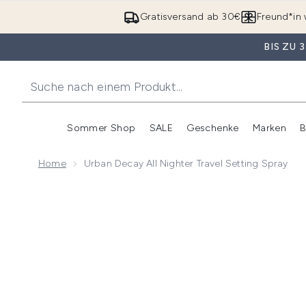
Gratisversand ab 30€
Freund*in 
BIS ZU
Sommer Shop
SALE
Geschenke
Marken
B
Untermenü Anmelden (Somme
Untermenü Anme
Home
Urban Decay All Nighter Travel Setting Spray
Now showing image 1 Urban Decay All Nighter Travel S