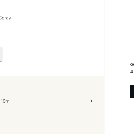
 Spray
G
4
118ml