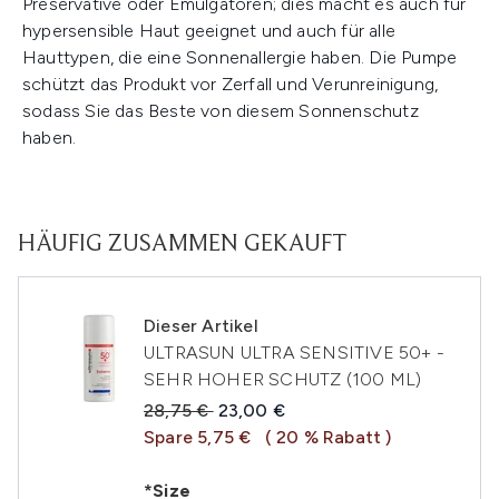
Preservative oder Emulgatoren; dies macht es auch für
hypersensible Haut geeignet und auch für alle
Hauttypen, die eine Sonnenallergie haben. Die Pumpe
schützt das Produkt vor Zerfall und Verunreinigung,
sodass Sie das Beste von diesem Sonnenschutz
haben.
HÄUFIG ZUSAMMEN GEKAUFT
Dieser Artikel
ULTRASUN ULTRA SENSITIVE 50+ -
SEHR HOHER SCHUTZ (100 ML)
Unverbindliche Preisempfehlung:
Aktueller Preis:
28,75 €
23,00 €
Spare 5,75 €
( 20 % Rabatt )
*Size