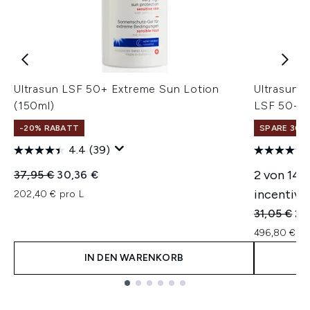
Ultrasun LSF 50+ Extreme Sun Lotion
Ultrasun 
(150ml)
LSF 50+ 5
-20% RABATT
SPARE 30% 
4.4
(39)
Unverbindliche Preisempfehlung:
Aktueller Preis:
2 von 142
37,95 €
30,36 €
incentivie
202,40 € pro L
Unverbindl
Akt
31,05 €
24
496,80 € pr
IN DEN WARENKORB
Showing slide 1