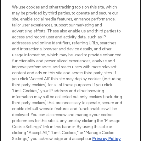
Beauty-Onlineshop mit den besten
We use cookies and other tracking tools on this site, which
Produkten aus Haut- und Haarpflege
may be provided by third parties, to operate and secure our
sowie Make-Up von über 200
site, enable social media features, enhance performance,
renommierten Marken. Shoppe online
tailor user experiences, support our marketing and
oder über die App mit kostenloser
advertising efforts. These also enable us and third parties to
access and record user and activity data, such as IP
Lieferung ab einem Einkaufswert von 30€.
addresses and online identifiers, referring URLs, searches
and interactions, browser and device details, and other
Cookie-Einwilligung
usage information, which may be used to provide enhanced
Do Not Sell or Share My Personal
functionality and personalized experiences, analyze and
Information
improve performance, and reach users with more relevant
content and ads on this site and across third party sites. If
you click “Accept All” this site may deploy cookies (including
HILFE & INFORMATION
third party cookies) for all of these purposes. If you click
“Limit Cookies,” your IP address and other browsing
information may still be collected but only cookies (including
IMPRESSUM
third party cookies) that are necessary to operate, secure and
enable default website features and functionalities will be
deployed. You can also review and manage your cookie
ÜBER LOOKFANTASTIC
preferences for this site at any time by clicking the “Manage
Cookie Settings” link in this banner. By using this site or
clicking "Accept All," "Limit Cookies," or "Manage Cookie
Settings," you acknowledge and accept our
Privacy Policy