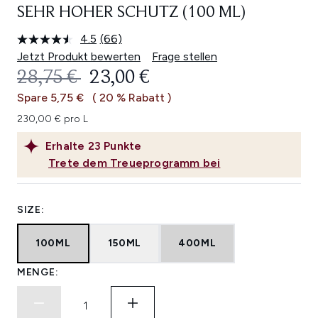
SEHR HOHER SCHUTZ (100 ML)
4.5
(66)
66
Bewertungen
Jetzt Produkt bewerten
Frage stellen
lesen.
UNVERBINDLICHE PREISEMPFEHL
AKTUELLER PREIS:
28,75 €
23,00 €
Link
auf
Spare 5,75 €
( 20 % Rabatt )
derselben
Seite.
230,00 € pro L
Erhalte
23
Punkte
Trete dem Treueprogramm bei
SIZE:
100ML
150ML
400ML
MENGE: