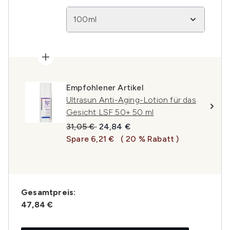
100ml
Empfohlener Artikel
Ultrasun Anti-Aging-Lotion für das
Gesicht LSF 50+ 50 ml
Unverbindliche Preisempfehlung:
Aktueller Preis:
31,05 €
24,84 €
Spare 6,21 €
( 20 % Rabatt )
Gesamtpreis:
47,84 €