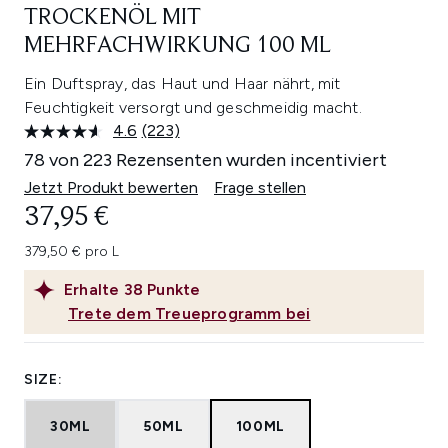
TROCKENÖL MIT
MEHRFACHWIRKUNG 100 ML
Ein Duftspray, das Haut und Haar nährt, mit
Feuchtigkeit versorgt und geschmeidig macht.
4.6
(223)
223
Bewertungen
78 von 223 Rezensenten wurden incentiviert
lesen.
Link
Jetzt Produkt bewerten
Frage stellen
auf
37,95 €
derselben
Seite.
379,50 € pro L
Erhalte
38
Punkte
Trete dem Treueprogramm bei
SIZE:
30ML
50ML
100ML