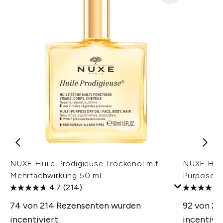
NUXE Huile Prodigieuse Trockenöl mit
NUXE Huil
Mehrfachwirkung 50 ml
Purpose D
4.7
(214)
74 von 214 Rezensenten wurden
92 von 2
incentiviert
incentivie