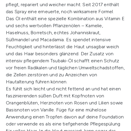
pflegt, repariert und weicher macht. Seit 2017 enthält
das Spray eine erneuerte, noch wirksamere Formel.
Das Öl enthält eine spezielle Kombination aus Vitamin E
und sechs wertvollen Pflanzenölen – Kamelie,
Haselnuss, Borretsch, echtes Johanniskraut,
Süßmandel und Macadamia. Es spendet intensive
Feuchtigkeit und hinterlässt die Haut unsagbar weich
und das Haar besonders glänzend. Der Zusatz von
intensiv pflegendem Tsubaki-Öl schafft einen Schutz
vor freien Radikalen und täglichen Umweltschadstoffen,
die Zellen zerstören und zu Anzeichen von
Hautalterung führen können.
Es fühlt sich leicht und nicht fettend an und hat einen
faszinierenden süßen Duft mit Kopfnoten von
Orangenblüten, Herznoten von Rosen und Lilien sowie
Basisnoten von Vanille. Füge für eine mühelose
Anwendung einen Tropfen davon auf deine Foundation
oder verwende es als eine tiefgehende Pflegespülung
für volles Haar. In die Haut massiert, kann sogar das