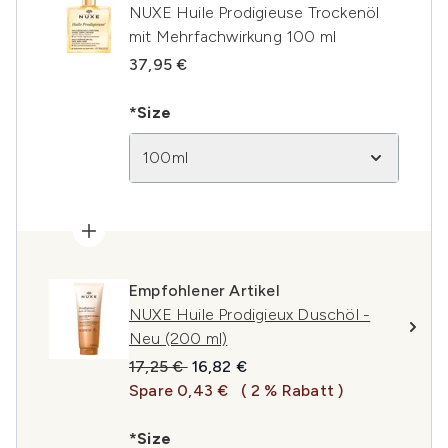
NUXE Huile Prodigieuse Trockenöl
mit Mehrfachwirkung 100 ml
37,95 €
*Size
100ml
Empfohlener Artikel
NUXE Huile Prodigieux Duschöl -
Neu (200 ml)
Unverbindliche Preisempfehlung:
Aktueller Preis:
17,25 €
16,82 €
Spare 0,43 €
( 2 % Rabatt )
*Size