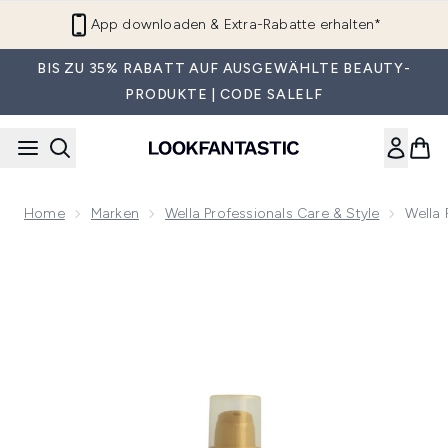
Zum Hauptinhalt springen
App downloaden & Extra-Rabatte erhalten*
BIS ZU 35% RABATT AUF AUSGEWÄHLTE BEAUTY-
PRODUKTE | CODE SALELF
Home
Marken
Wella Professionals Care & Style
Wella 
Now showing image 1 Wella Professionals Oil Reflections Lu