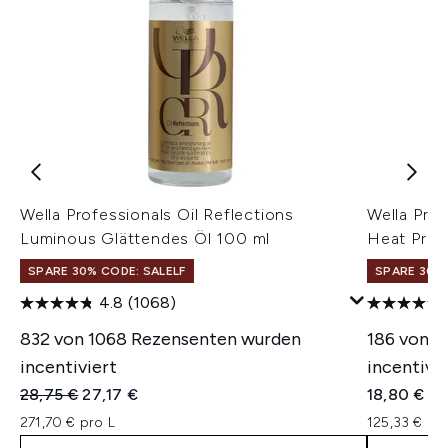
Wella Professionals Oil Reflections
Wella Pro
Luminous Glättendes Öl 100 ml
Heat Prot
SPARE 30% CODE: SALELF
SPARE 30% 
4.8
(1068)
832 von 1068 Rezensenten wurden
186 von 5
incentiviert
incentivie
Unverbindliche Preisempfehlung:
Aktueller Preis:
28,75 €
27,17 €
18,80 €
271,70 € pro L
125,33 € pr