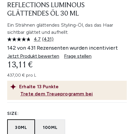
REFLECTIONS LUMINOUS
GLÄTTENDES ÖL 30 ML
Ein Strähnen glättendes Styling-Öl, das das Haar
sichtbar glättet und aufhellt.
4.7
(431)
431
Bewertungen
142 von 431 Rezensenten wurden incentiviert
lesen.
Link
Jetzt Produkt bewerten
Frage stellen
auf
13,11 €
derselben
Seite.
437,00 € pro L
Erhalte
13
Punkte
Trete dem Treueprogramm bei
SIZE:
30ML
100ML