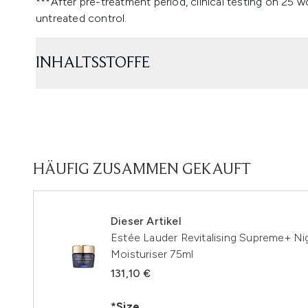
***After pre-treatment period, clinical testing on 25
untreated control.
INHALTSSTOFFE
HÄUFIG ZUSAMMEN GEKAUFT
Dieser Artikel
Estée Lauder Revitalising Supreme+ 
Moisturiser 75ml
131,10 €
*Size