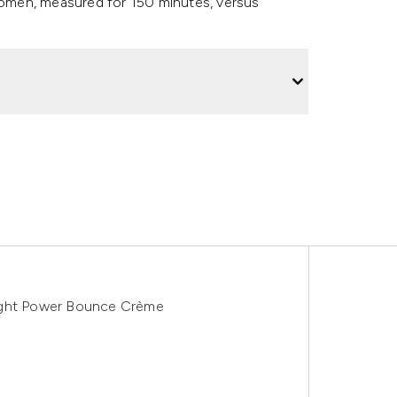
 women, measured for 150 minutes, versus
Night Power Bounce Crème