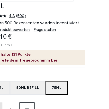
L
4.8
(500)
500
Bewertungen
on 500 Rezensenten wurden incentiviert
lesen.
Link
Produkt bewerten
Frage stellen
auf
10 €
derselben
Seite.
 € pro L
rhalte
131
Punkte
Trete dem Treueprogramm bei
ML
50ML REFILL
75ML
: