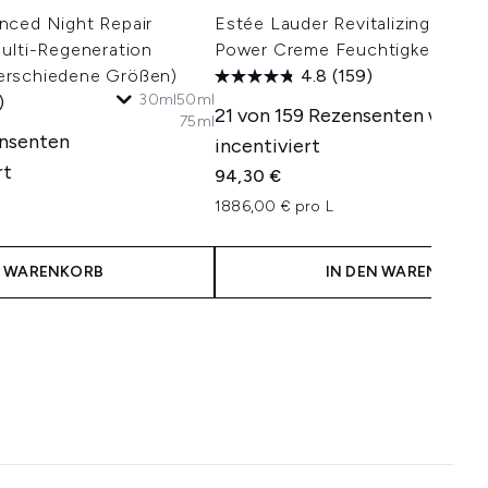
nced Night Repair
Estée Lauder Revitalizing Supr
ulti-Regeneration
Power Creme Feuchtigkeitspfle
erschiedene Größen)
4.8
(159)
30ml
50ml
)
21 von 159 Rezensenten wurde
75ml
ensenten
incentiviert
rt
94,30 €
1886,00 € pro L
N WARENKORB
IN DEN WARENKORB