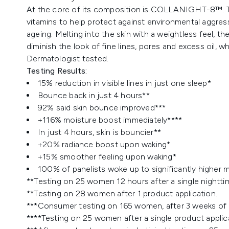
At the core of its composition is COLLANIGHT-8™. Th
vitamins to help protect against environmental aggres
ageing. Melting into the skin with a weightless feel, t
diminish the look of fine lines, pores and excess oil, w
Dermatologist tested.
Testing Results:
15% reduction in visible lines in just one sleep*
Bounce back in just 4 hours**
92% said skin bounce improved***
+116% moisture boost immediately****
In just 4 hours, skin is bouncier**
+20% radiance boost upon waking*
+15% smoother feeling upon waking*
100% of panelists woke up to significantly higher m
**Testing on 25 women 12 hours after a single nightti
**Testing on 28 women after 1 product application.
***Consumer testing on 165 women, after 3 weeks of 
****Testing on 25 women after a single product applic