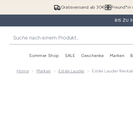
Gratisversand ab 30€
Freund*in 
BIS ZU
Sommer Shop
SALE
Geschenke
Marken
B
Untermenü Anmelden (Somme
Untermenü Anme
Home
Marken
Estée Lauder
Estée Lauder Revita
Now showing image 1 Estée Lauder Revitalising Supr