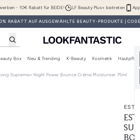
Zum Hauptinhalt springen
werben - 10€ Rabatt für BEIDE!
LF Beauty Plus+ beitreten
App
 30% RABATT AUF AUSGEWÄHLTE BEAUTY-PRODUKTE | CODE
eauty Box
Neu & Trending
K-Beauty
Kosmetik
Hautpfleg
r Shop)
lden (SALE)
Untermenü Anmelden (Geschenke)
Untermenü Anmelden (Marken)
Untermenü Anmelden (Beauty Box)
Untermenü Anmelden (Neu & T
Unt
lising Supreme+ Night Power Bounce Crème Moisturiser 75ml
eme+ Night Power Bounce Crème Moisturiser 75ml
ESTÉ
EST
SUP
BOU