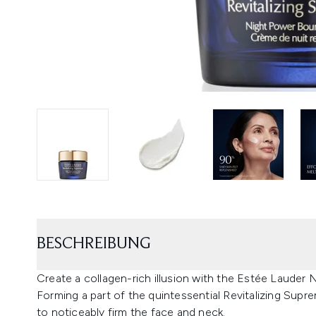
BESCHREIBUNG
Create a collagen-rich illusion with the Estée Laude
Forming a part of the quintessential Revitalizing Supr
to noticeably firm the face and neck.