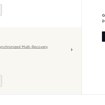
G
2
ynchronized Multi-Recovery