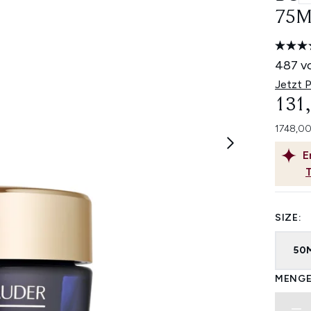
75M
487 v
Jetzt 
131,
1748,00
E
SIZE:
50
MENGE