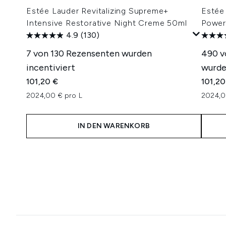
Estée Lauder Revitalizing Supreme+
Estée
Intensive Restorative Night Creme 50ml
Power
4.9
(130)
7 von 130 Rezensenten wurden
490 v
incentiviert
wurde
101,20 €
101,20
2024,00 € pro L
2024,0
IN DEN WARENKORB
Showing slide 1