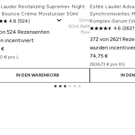
 Lauder Revitalizing Supreme+ Night
Estée Lauder Adva
 Bounce Crème Moisturiser 50ml
Synchronisiertes M
50ml
4.8
(524)
Komplex-Serum (V
50ml Refill
4.6
(2621
on 524 Rezensenten
75ml
372 von 2621 Rez
n incentiviert
wurden incentivie
 €
74,75 €
0 € pro L
2636,73 € pro KG
IN DEN WARENKORB
IN DE