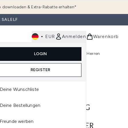
 downloaden & Extra-Rabatte erhalten*
 SALELF
•
EUR
Anmelden
Warenkorb
e
Haarpflege
Parfum
Körperpflege
Herren
LOGIN
rending)
ermenü Anmelden (K-Beauty)
Untermenü Anmelden (Kosmetik)
Untermenü Anmelden (Hautpflege)
Untermenü Anmelden (Haarpflege)
Untermenü Anmelden (Parfum)
REGISTER
Deine Wunschliste
E LAUDER
Deine Bestellungen
ÉE LAUDER REVITALISING
REME+ NIGHT POWER
Freunde werben
NCE CRÈME MOISTURISER