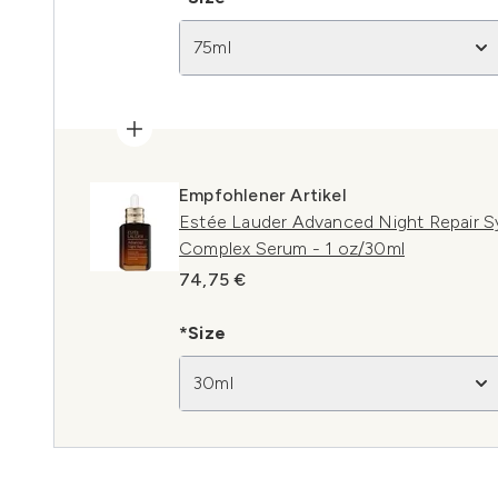
75ml
Empfohlener Artikel
Estée Lauder Advanced Night Repair S
Complex Serum - 1 oz/30ml
74,75 €
*Size
30ml