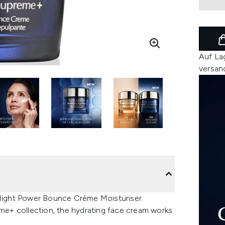
Auf La
versan
r Night Power Bounce Crème Moisturiser.
eme+ collection, the hydrating face cream works