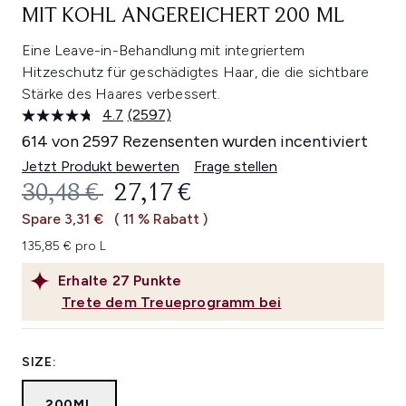
MIT KOHL ANGEREICHERT 200 ML
Eine Leave-in-Behandlung mit integriertem
Hitzeschutz für geschädigtes Haar, die die sichtbare
Stärke des Haares verbessert.
4.7
(2597)
2597
Bewertungen
614 von 2597 Rezensenten wurden incentiviert
lesen.
Link
Jetzt Produkt bewerten
Frage stellen
auf
UNVERBINDLICHE PREISEMPFEHL
AKTUELLER PREIS:
30,48 €
27,17 €
derselben
Seite.
Spare 3,31 €
( 11 % Rabatt )
135,85 € pro L
Erhalte
27
Punkte
Trete dem Treueprogramm bei
SIZE:
200ML