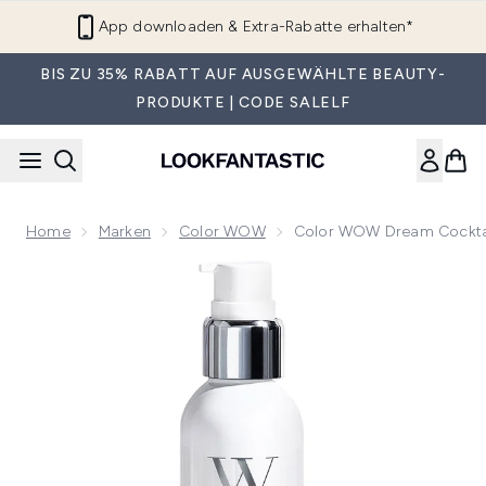
Zum Hauptinhalt springen
App downloaden & Extra-Rabatte erhalten*
BIS ZU 35% RABATT AUF AUSGEWÄHLTE BEAUTY-
PRODUKTE | CODE SALELF
Home
Marken
Color WOW
Color WOW Dream Cocktail
Now showing image 1 Color WOW Dream Cocktail – Mit Kohl