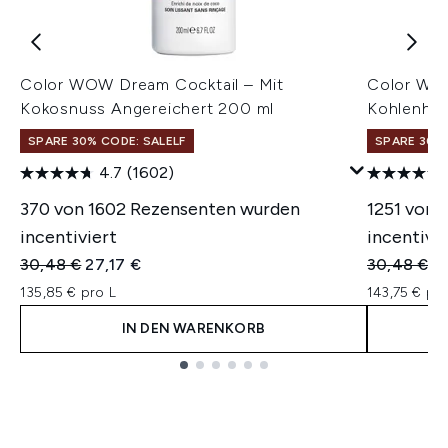
Color WOW Dream Cocktail – Mit
Color WOW
Kokosnuss Angereichert 200 ml
Kohlenhyd
SPARE 30% CODE: SALELF
SPARE 30% 
4.7
(1602)
370 von 1602 Rezensenten wurden
1251 von 
incentiviert
incentivie
Unverbindliche Preisempfehlung:
Aktueller Preis:
Unverbindl
Ak
30,48 €
27,17 €
30,48 €
2
135,85 € pro L
143,75 € pro
IN DEN WARENKORB
Showing slide 1