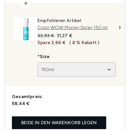
Empfohlener Artikel
Color WOW Money Spray 150 ml
Unverbindliche Preisempfehlung:
Aktueller Preis:
33,93 €
31,27 €
Spare 2,66 €
( 8 % Rabatt )
*Size
150ml
Gesamtpreis:
58,44 €
BEIDE IN DEN WARENKORB LEGEN