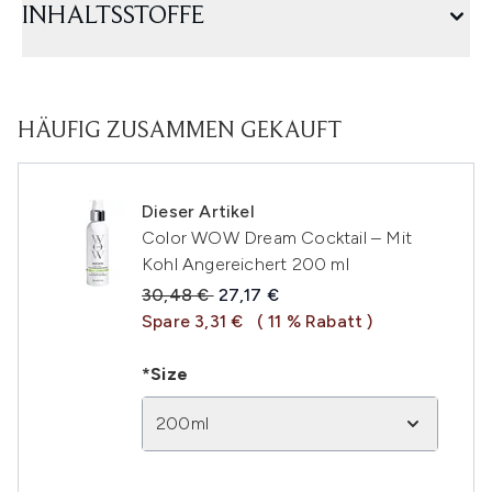
INHALTSSTOFFE
HÄUFIG ZUSAMMEN GEKAUFT
Dieser Artikel
Color WOW Dream Cocktail – Mit
Kohl Angereichert 200 ml
Unverbindliche Preisempfehlung:
Aktueller Preis:
30,48 €
27,17 €
Spare 3,31 €
( 11 % Rabatt )
*Size
200ml