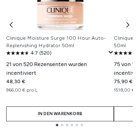
Clinique Moisture Surge 100 Hour Auto-
Clinique 
Replenishing Hydrator 50ml
50ml
4.7
(520)
21 von 520 Rezensenten wurden
75 von 10
incentiviert
incentivie
48,30 €
75,90 €
966,00 € pro L
1518,00 € p
IN DEN WARENKORB
Showing slide 1