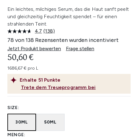
Ein leichtes, milchiges Serum, das die Haut sanft peelt
und gleichzeitig Feuchtigkeit spendet – für einen
strahlenden Teint.
4.7
(138)
138
Bewertungen
78 von 138 Rezensenten wurden incentiviert
lesen.
Link
Jetzt Produkt bewerten
Frage stellen
auf
50,60 €
derselben
Seite.
1686,67 € pro L
Erhalte
51
Punkte
Trete dem Treueprogramm bei
SIZE:
30ML
50ML
MENGE: