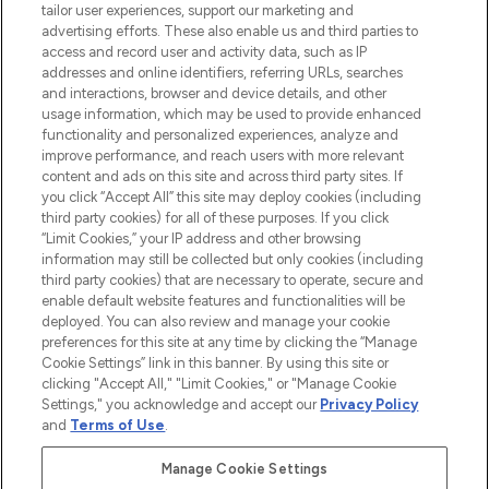
tailor user experiences, support our marketing and
advertising efforts. These also enable us and third parties to
access and record user and activity data, such as IP
addresses and online identifiers, referring URLs, searches
and interactions, browser and device details, and other
usage information, which may be used to provide enhanced
functionality and personalized experiences, analyze and
improve performance, and reach users with more relevant
content and ads on this site and across third party sites. If
you click “Accept All” this site may deploy cookies (including
LOOKFANTASTIC ist Europas ultimativer
third party cookies) for all of these purposes. If you click
Beauty-Onlineshop mit den besten
“Limit Cookies,” your IP address and other browsing
Produkten aus Haut- und Haarpflege
information may still be collected but only cookies (including
sowie Make-Up von über 200
third party cookies) that are necessary to operate, secure and
renommierten Marken. Shoppe online
enable default website features and functionalities will be
oder über die App mit kostenloser
deployed. You can also review and manage your cookie
Lieferung ab einem Einkaufswert von 30€.
preferences for this site at any time by clicking the “Manage
Cookie Settings” link in this banner. By using this site or
clicking "Accept All," "Limit Cookies," or "Manage Cookie
Cookie-Einwilligung
Settings," you acknowledge and accept our
Privacy Policy
Do Not Sell or Share My Personal
and
Terms of Use
.
Information
Manage Cookie Settings