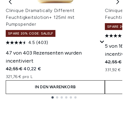
Clinique Dramatically Different
Clinique D
Feuchtigkeitslotion+ 125ml mit
Feuchtigk
Pumpspender
SPARE 20% 
SPARE 20% CODE: SALELF
4.5
(403)
5 von 163
47 von 403 Rezensenten wurden
incentivie
incentiviert
Unverbindl
Ak
42,55 €
41
Unverbindliche Preisempfehlung:
Aktueller Preis:
42,55 €
40,22 €
331,92 € pr
321,76 € pro L
IN DEN WARENKORB
Showing slide 1