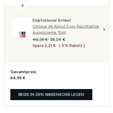
Empfohlener Artikel
Clinique All About Eyes Reichhaltige
Augencreme 15ml
Unverbindliche Preisempfehlung:
Aktueller Preis:
40,25 €
38,04 €
Spare 2,21 €
( 5 % Rabatt )
Gesamtpreis:
64,95 €
BEIDE IN DEN WARENKORB LEGEN