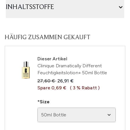
INHALTSSTOFFE
HÄUFIG ZUSAMMEN GEKAUFT
Dieser Artikel
Clinique Dramatically Different
Feuchtigkeitslotion+ 50ml Bottle
Unverbindliche Preisempfehlung:
Aktueller Preis:
27,60 €
26,91 €
Spare 0,69 €
( 3 % Rabatt )
*Size
50ml Bottle