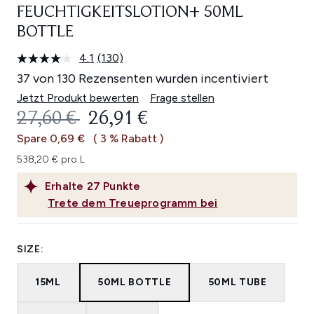
FEUCHTIGKEITSLOTION+ 50ML
BOTTLE
4.1
(130)
130
Bewertungen
37 von 130 Rezensenten wurden incentiviert
lesen.
Link
Jetzt Produkt bewerten
Frage stellen
auf
UNVERBINDLICHE PREISEMPFEHL
AKTUELLER PREIS:
27,60 €
26,91 €
derselben
Seite.
Spare 0,69 €
( 3 % Rabatt )
538,20 € pro L
Erhalte
27
Punkte
Trete dem Treueprogramm bei
SIZE:
15ML
50ML BOTTLE
50ML TUBE