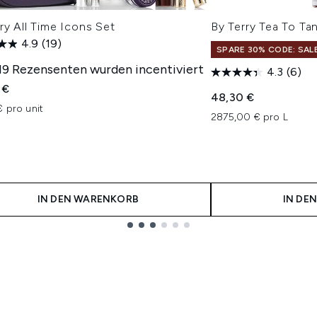
ry All Time Icons Set
By Terry Tea To T
4.9
(19)
SPARE 30% CODE: SAL
 19 Rezensenten wurden incentiviert
4.3
(6)
 €
48,30 €
 pro unit
2875,00 € pro L
IN DEN WARENKORB
IN DE