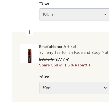
*Size
100ml
Empfohlener Artikel
By Terry Tea to Tan Face and Body Matt
Unverbindliche Preisempfehlung:
Aktueller Preis:
28,75 €
27,17 €
Spare 1,58 €
( 5 % Rabatt )
*Size
30ml