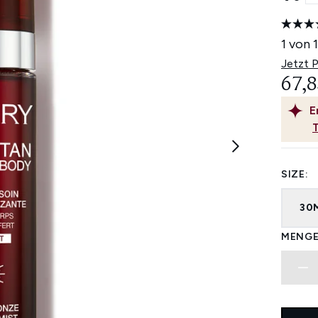
1 von 
Jetzt 
67,8
E
SIZE:
30
MENGE