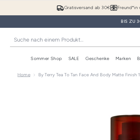
Gratisversand ab 30€
Freund*in 
BIS ZU
Sommer Shop
SALE
Geschenke
Marken
B
Untermenü Anmelden (Somme
Untermenü Anme
Home
By Terry Tea To Tan Face And Body Matte Finish
Now showing image 1 By Terry Tea to Tan Face and Bo