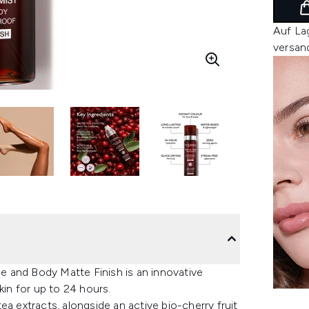
Auf La
versan
ce and Body Matte Finish is an innovative
kin for up to 24 hours.
a extracts, alongside an active bio-cherry fruit