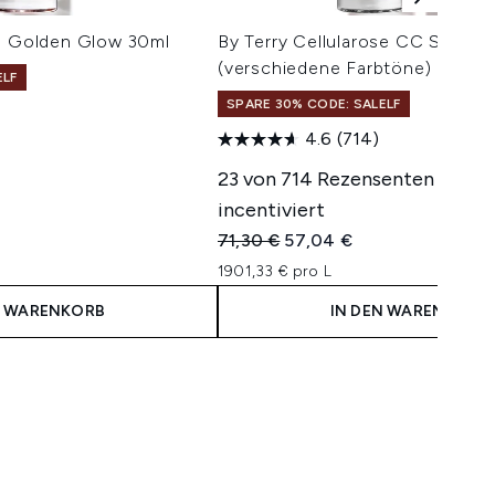
an Golden Glow 30ml
By Terry Cellularose CC Serum 
(verschiedene Farbtöne)
ELF
SPARE 30% CODE: SALELF
4.6
(714)
23 von 714 Rezensenten wurd
incentiviert
Unverbindliche Preisempfehlung:
Aktueller Preis:
71,30 €
57,04 €
1901,33 € pro L
N WARENKORB
IN DEN WARENKORB