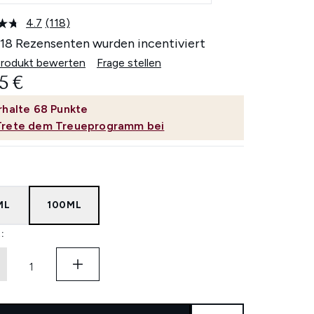
4.7
(118)
118
Bewertungen
118 Rezensenten wurden incentiviert
lesen.
Link
Produkt bewerten
Frage stellen
auf
5 €
derselben
Seite.
rhalte
68
Punkte
Trete dem Treueprogramm bei
ML
100ML
: