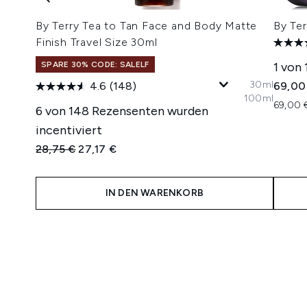
By Terry Tea to Tan Face and Body Matte
By Ter
Finish Travel Size 30ml
SPARE 30% CODE: SALELF
1 von
30ml
4.6
(148)
69,00
100ml
69,00 €
6 von 148 Rezensenten wurden
incentiviert
Unverbindliche Preisempfehlung:
Aktueller Preis:
28,75 €
27,17 €
IN DEN WARENKORB
Showing slide 1