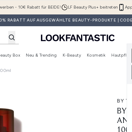
Zum Hauptinhalt springen
werben - 10€ Rabatt für BEIDE!
LF Beauty Plus+ beitreten
App
 30% RABATT AUF AUSGEWÄHLTE BEAUTY-PRODUKTE | CODE
eauty Box
Neu & Trending
K-Beauty
Kosmetik
Hautpfleg
r Shop)
lden (SALE)
Untermenü Anmelden (Geschenke)
Untermenü Anmelden (Marken)
Untermenü Anmelden (Beauty Box)
Untermenü Anmelden (Neu & T
Unt
 100ml
dy Matte Finish 100ml
BY T
BY 
AND
100