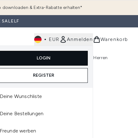
 downloaden & Extra-Rabatte erhalten*
 SALELF
•
EUR
Anmelden
Warenkorb
e
Haarpflege
Parfum
Körperpflege
Herren
LOGIN
rending)
ermenü Anmelden (K-Beauty)
Untermenü Anmelden (Kosmetik)
Untermenü Anmelden (Hautpflege)
Untermenü Anmelden (Haarpflege)
Untermenü Anmelden (Parfum)
REGISTER
Deine Wunschliste
ERRY
Deine Bestellungen
TERRY TEA TO TAN FACE
 BODY MATTE FINISH
Freunde werben
ML