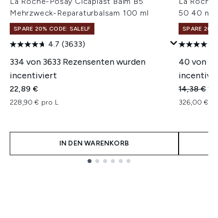
La Roche-Posay Cicaplast Balm B5
La Roche-
Mehrzweck-Reparaturbalsam 100 ml
50 40 ml
SPARE 20% CODE: SALELF
SPARE 20% 
4.7
(3633)
334 von 3633 Rezensenten wurden
40 von 1
incentiviert
incentivie
Unverbindl
Akt
22,89 €
14,38 €
13
228,90 € pro L
326,00 € pr
IN DEN WARENKORB
Showing slide 1