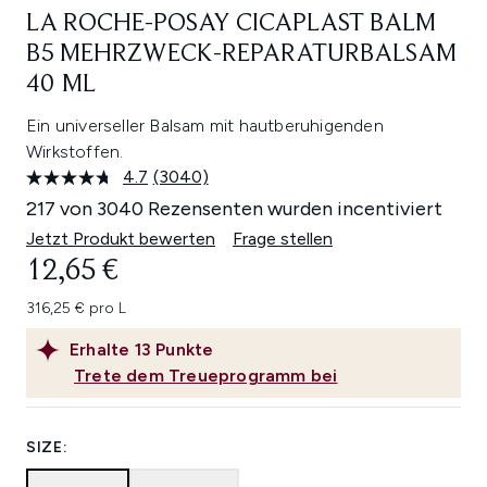
LA ROCHE-POSAY CICAPLAST BALM
B5 MEHRZWECK-REPARATURBALSAM
40 ML
Ein universeller Balsam mit hautberuhigenden
Wirkstoffen.
4.7
(3040)
3040
Bewertungen
217 von 3040 Rezensenten wurden incentiviert
lesen.
Link
Jetzt Produkt bewerten
Frage stellen
auf
12,65 €
derselben
Seite.
316,25 € pro L
Erhalte
13
Punkte
Trete dem Treueprogramm bei
SIZE: