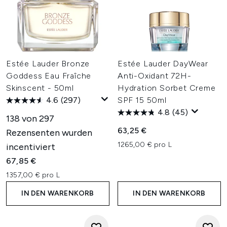
Estée Lauder Bronze
Estée Lauder DayWear
Goddess Eau Fraîche
Anti-Oxidant 72H-
Skinscent - 50ml
Hydration Sorbet Creme
4.6
(297)
SPF 15 50ml
4.8
(45)
138 von 297
63,25 €
Rezensenten wurden
1265,00 € pro L
incentiviert
67,85 €
1357,00 € pro L
IN DEN WARENKORB
IN DEN WARENKORB