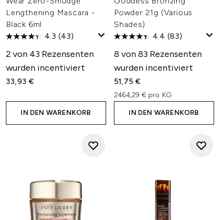
Wear Zero-Smudge
Goddess Bronzing
Lengthening Mascara -
Powder 21g (Various
Black 6ml
Shades)
4.3
(43)
4.4
(83)
2 von 43 Rezensenten
8 von 83 Rezensenten
wurden incentiviert
wurden incentiviert
33,93 €
51,75 €
2464,29 € pro KG
IN DEN WARENKORB
IN DEN WARENKORB