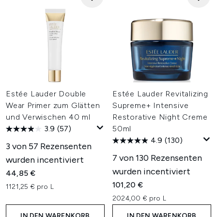
Estée Lauder Double
Estée Lauder Revitalizing
Wear Primer zum Glätten
Supreme+ Intensive
und Verwischen 40 ml
Restorative Night Creme
3.9
(57)
50ml
4.9
(130)
3 von 57 Rezensenten
7 von 130 Rezensenten
wurden incentiviert
wurden incentiviert
44,85 €
101,20 €
1121,25 € pro L
2024,00 € pro L
IN DEN WARENKORB
IN DEN WARENKORB