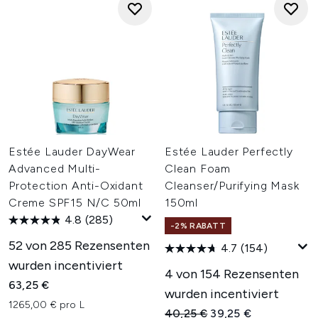
Estée Lauder DayWear
Estée Lauder Perfectly
Advanced Multi-
Clean Foam
Protection Anti-Oxidant
Cleanser/Purifying Mask
Creme SPF15 N/C 50ml
150ml
4.8
(285)
-2% RABATT
52 von 285 Rezensenten
4.7
(154)
wurden incentiviert
4 von 154 Rezensenten
63,25 €
wurden incentiviert
1265,00 € pro L
Unverbindliche Preisempfehl
Aktueller Preis:
40,25 €
39,25 €