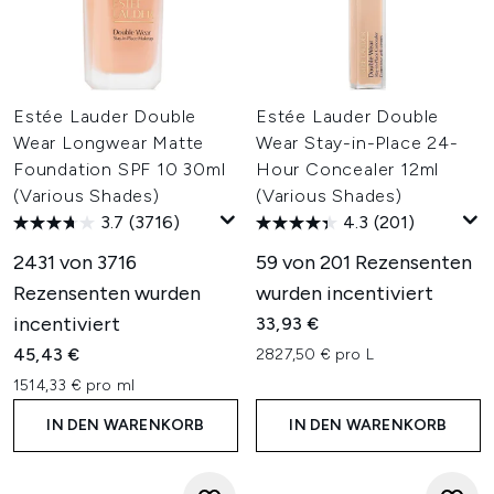
Estée Lauder Double
Estée Lauder Double
Wear Longwear Matte
Wear Stay-in-Place 24-
Foundation SPF 10 30ml
Hour Concealer 12ml
(Various Shades)
(Various Shades)
3.7
(3716)
4.3
(201)
2431 von 3716
59 von 201 Rezensenten
Rezensenten wurden
wurden incentiviert
incentiviert
33,93 €
45,43 €
2827,50 € pro L
1514,33 € pro ml
IN DEN WARENKORB
IN DEN WARENKORB