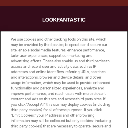
LOOKFANTASTIC ist Europas ultimativer
Beauty-Onlineshop mit den besten
We use cookies and other tracking tools on this site, which
Produkten aus Haut- und Haarpflege
may be provided by third parties, to operate and secure our
sowie Make-Up von über 200
site, enable social media features, enhance performance,
renommierten Marken. Shoppe online
tailor user experiences, support our marketing and
oder über die App mit kostenloser
advertising efforts. These also enable us and third parties to
access and record user and activity data, such as IP
Lieferung ab einem Einkaufswert von 30€.
addresses and online identifiers, referring URLs, searches
and interactions, browser and device details, and other
Cookie-Einwilligung
usage information, which may be used to provide enhanced
Do Not Sell or Share My Personal
functionality and personalized experiences, analyze and
Information
improve performance, and reach users with more relevant
content and ads on this site and across third party sites. If
you click “Accept All” this site may deploy cookies (including
HILFE & INFORMATION
third party cookies) for all of these purposes. If you click
“Limit Cookies,” your IP address and other browsing
information may still be collected but only cookies (including
IMPRESSUM
third party cookies) that are necessary to operate, secure and