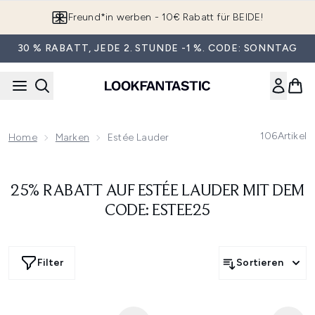
Zum Hauptinhalt springen
App downloaden & Extra-Rabatte erhalten*
30 % RABATT, JEDE 2. STUNDE -1 %. CODE: SONNTAG
106
Artikel
Home
Marken
Estée Lauder
25% RABATT AUF ESTÉE LAUDER MIT DEM
CODE: ESTEE25
Filter
Sortieren