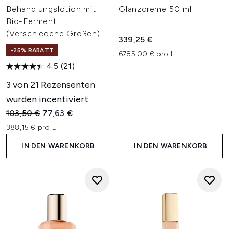
Behandlungslotion mit
Glanzcreme 50 ml
Bio-Ferment
(Verschiedene Größen)
339,25 €
-25% RABATT
6785,00 € pro L
4.5
(21)
3 von 21 Rezensenten
wurden incentiviert
Unverbindliche Preisempfehlung:
Aktueller Preis:
103,50 €
77,63 €
388,15 € pro L
IN DEN WARENKORB
IN DEN WARENKORB