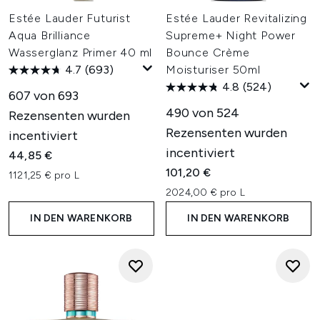
Estée Lauder Futurist
Estée Lauder Revitalizing
Aqua Brilliance
Supreme+ Night Power
Wasserglanz Primer 40 ml
Bounce Crème
4.7
(693)
Moisturiser 50ml
4.8
(524)
607 von 693
490 von 524
Rezensenten wurden
Rezensenten wurden
incentiviert
incentiviert
44,85 €
101,20 €
1121,25 € pro L
2024,00 € pro L
IN DEN WARENKORB
IN DEN WARENKORB