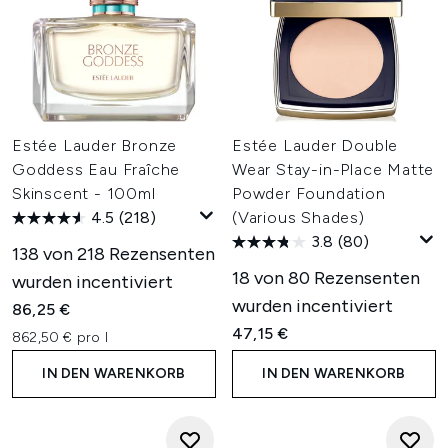
Estée Lauder Bronze
Estée Lauder Double
Goddess Eau Fraîche
Wear Stay-in-Place Matte
Skinscent - 100ml
Powder Foundation
4.5
(218)
(Various Shades)
3.8
(80)
138 von 218 Rezensenten
18 von 80 Rezensenten
wurden incentiviert
wurden incentiviert
86,25 €
47,15 €
862,50 € pro l
IN DEN WARENKORB
IN DEN WARENKORB