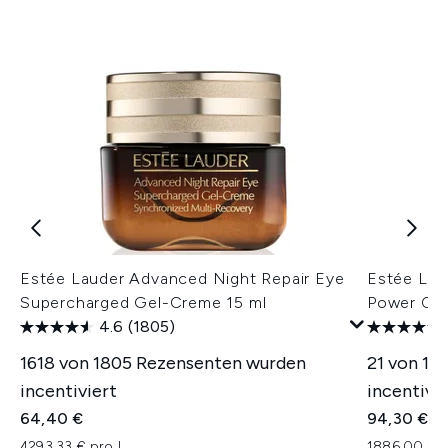
Estée Lauder Advanced Night Repair Eye
Estée Lau
Supercharged Gel-Creme 15 ml
Power Cre
4.6
(1805)
1618 von 1805 Rezensenten wurden
21 von 15
incentiviert
incentivie
64,40 €
94,30 €
4293,33 € pro L
1886,00 € p