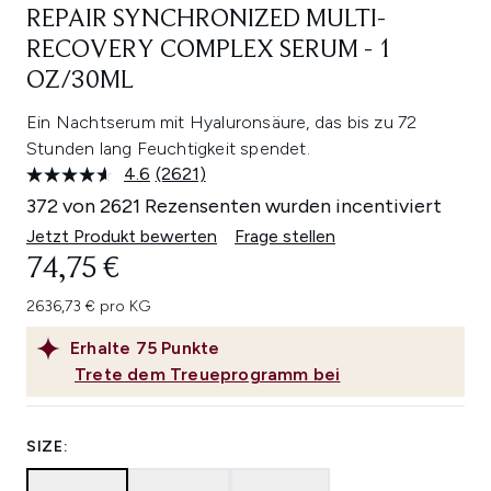
REPAIR SYNCHRONIZED MULTI-
RECOVERY COMPLEX SERUM - 1
OZ/30ML
Ein Nachtserum mit Hyaluronsäure, das bis zu 72
Stunden lang Feuchtigkeit spendet.
4.6
(2621)
2621
Bewertungen
372 von 2621 Rezensenten wurden incentiviert
lesen.
Link
Jetzt Produkt bewerten
Frage stellen
auf
74,75 €
derselben
Seite.
2636,73 € pro KG
Erhalte
75
Punkte
Trete dem Treueprogramm bei
SIZE: