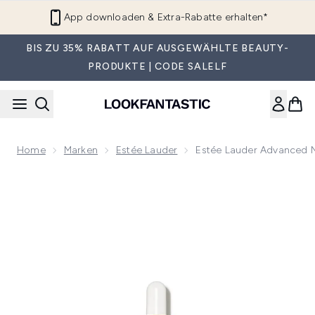
Zum Hauptinhalt springen
App downloaden & Extra-Rabatte erhalten*
BIS ZU 35% RABATT AUF AUSGEWÄHLTE BEAUTY-
PRODUKTE | CODE SALELF
Home
Marken
Estée Lauder
Estée Lauder Advanced N
Now showing image 1 Estée Lauder Advanced Night Repair S