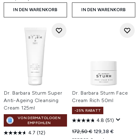
IN DEN WARENKORB
IN DEN WARENKORB
Dr. Barbara Sturm Super
Dr. Barbara Sturm Face
Anti-Ageing Cleansing
Cream Rich 50ml
Cream 125ml
-25% RABATT
VON DERMATOLOGEN
4.8
(51)
EMPFOHLEN
Unverbindliche Preisempfehl
Aktueller Preis:
172,50 €
129,38 €
4.7
(12)