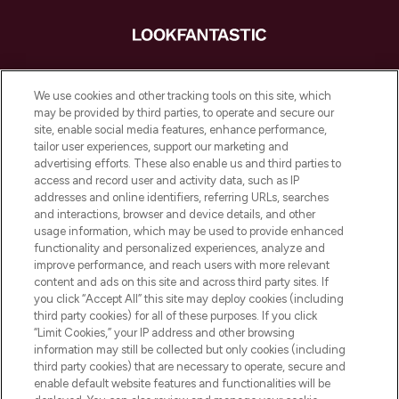
LOOKFANTASTIC ist Europas ultimativer
Beauty-Onlineshop mit den besten
We use cookies and other tracking tools on this site, which
Produkten aus Haut- und Haarpflege
may be provided by third parties, to operate and secure our
sowie Make-Up von über 200
site, enable social media features, enhance performance,
renommierten Marken. Shoppe online
tailor user experiences, support our marketing and
oder über die App mit kostenloser
advertising efforts. These also enable us and third parties to
access and record user and activity data, such as IP
Lieferung ab einem Einkaufswert von 30€.
addresses and online identifiers, referring URLs, searches
and interactions, browser and device details, and other
Cookie-Einwilligung
usage information, which may be used to provide enhanced
Do Not Sell or Share My Personal
functionality and personalized experiences, analyze and
Information
improve performance, and reach users with more relevant
content and ads on this site and across third party sites. If
you click “Accept All” this site may deploy cookies (including
HILFE & INFORMATION
third party cookies) for all of these purposes. If you click
“Limit Cookies,” your IP address and other browsing
information may still be collected but only cookies (including
IMPRESSUM
third party cookies) that are necessary to operate, secure and
enable default website features and functionalities will be