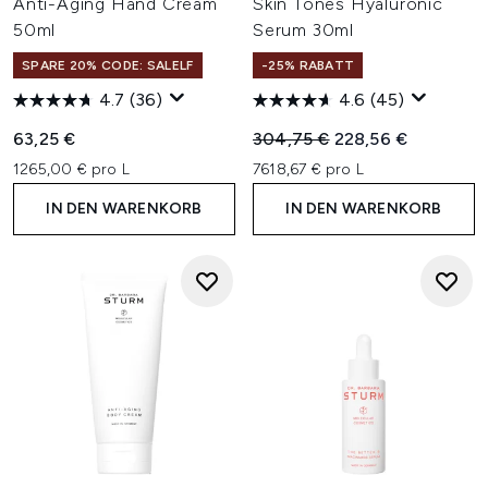
Anti-Aging Hand Cream
Skin Tones Hyaluronic
50ml
Serum 30ml
SPARE 20% CODE: SALELF
-25% RABATT
4.7
(36)
4.6
(45)
Unverbindliche Preisempfehl
Aktueller Preis:
63,25 €
304,75 €
228,56 €
1265,00 € pro L
7618,67 € pro L
IN DEN WARENKORB
IN DEN WARENKORB