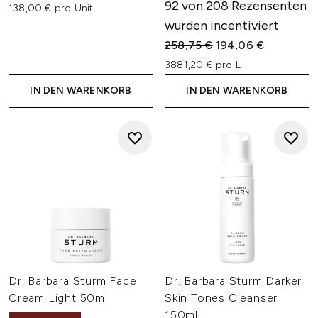
92 von 208 Rezensenten
138,00 € pro Unit
wurden incentiviert
Unverbindliche Preisempfehl
Aktueller Preis:
258,75 €
194,06 €
3881,20 € pro L
IN DEN WARENKORB
IN DEN WARENKORB
Dr. Barbara Sturm Face
Dr. Barbara Sturm Darker
Cream Light 50ml
Skin Tones Cleanser
150ml