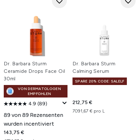
Dr. Barbara Sturm
Dr. Barbara Sturm
Ceramide Drops Face Oil
Calming Serum
30ml
SPARE 20% CODE: SALELF
VON DERMATOLOGEN
EMPFOHLEN
212,75 €
4.9
(89)
7091,67 € pro L
89 von 89 Rezensenten
wurden incentiviert
143,75 €