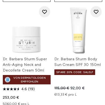
Dr. Barbara Sturm Super
Dr. Barbara Sturm Body
Anti-Aging Neck and
Sun Cream SPF 30 150ml
Decollete Cream 50ml
SPARE 20% CODE: SALELF
VON DERMATOLOGEN
EMPFOHLEN
Unverbindliche Preisempfehl
Aktueller Preis:
115,00 €
92,00 €
4.6
(19)
613,33 € pro L
253,00 €
5060,00 € pro L