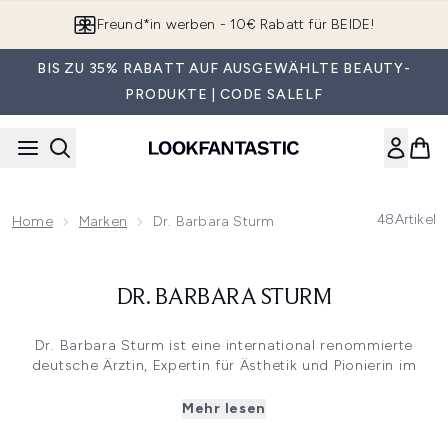
Zum Hauptinhalt springen
Freund*in werben - 10€ Rabatt für BEIDE!
BIS ZU 35% RABATT AUF AUSGEWÄHLTE BEAUTY-
PRODUKTE | CODE SALELF
48
Artikel
Home
Marken
Dr. Barbara Sturm
DR. BARBARA STURM
Dr. Barbara Sturm ist eine international renommierte
deutsche Ärztin, Expertin für Ästhetik und Pionierin im
Bereich entzündungshemmender Pflege mit einem
Hintergrund in der orthopädischen Forschung. Bekannt für
Mehr lesen
ihren entzündungshemmenden Ansatz, der gezielt
beruhigend statt aggressiv wirkt, basieren ihre