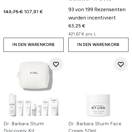
93 von 199 Rezensenten
Unverbindliche Preisempfehlung:
Aktueller Preis:
143,75 €
107,81 €
wurden incentiviert
63,25 €
421,67 € pro L
IN DEN WARENKORB
IN DEN WARENKORB
Dr. Barbara Sturm
Dr. Barbara Sturm Face
Discovery Kit
Cream 50ml