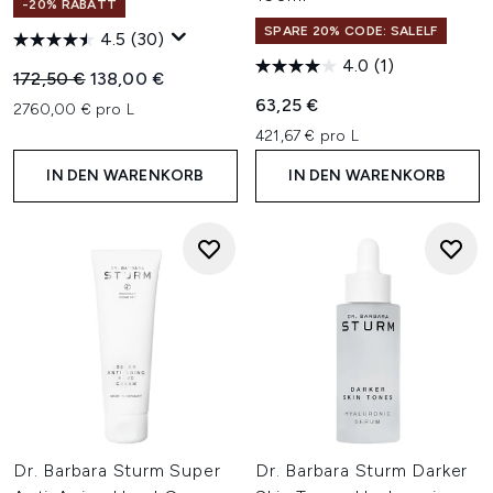
-20% RABATT
SPARE 20% CODE: SALELF
4.5
(30)
4.0
(1)
Unverbindliche Preisempfehlung:
Aktueller Preis:
172,50 €
138,00 €
63,25 €
2760,00 € pro L
421,67 € pro L
IN DEN WARENKORB
IN DEN WARENKORB
Dr. Barbara Sturm Super
Dr. Barbara Sturm Darker