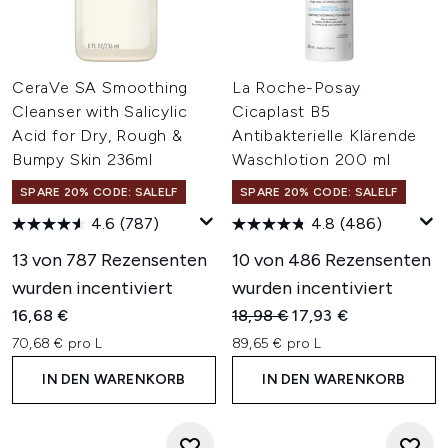
CeraVe SA Smoothing
La Roche-Posay
Cleanser with Salicylic
Cicaplast B5
Acid for Dry, Rough &
Antibakterielle Klärende
Bumpy Skin 236ml
Waschlotion 200 ml
SPARE 20% CODE: SALELF
SPARE 20% CODE: SALELF
4.6
(787)
4.8
(486)
13 von 787 Rezensenten
10 von 486 Rezensenten
wurden incentiviert
wurden incentiviert
Unverbindliche Preisempfehl
Aktueller Preis:
16,68 €
18,98 €
17,93 €
70,68 € pro L
89,65 € pro L
IN DEN WARENKORB
IN DEN WARENKORB