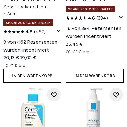
Sehr Trockene Haut
SPARE 20% CODE: SALELF
473 ml
4.6
(394)
SPARE 20% CODE: SALELF
16 von 394 Rezensenten
4.8
(462)
wurden incentiviert
9 von 462 Rezensenten
26,45 €
wurden incentiviert
661,25 € pro L
Unverbindliche Preisempfehlung:
Aktueller Preis:
20,13 €
19,02 €
40,21 € pro L
IN DEN WARENKORB
IN DEN WARENKORB