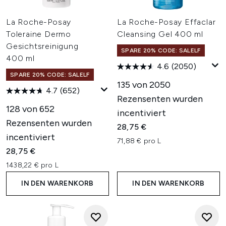
La Roche-Posay
La Roche-Posay Effaclar
Toleraine Dermo
Cleansing Gel 400 ml
Gesichtsreinigung
SPARE 20% CODE: SALELF
400 ml
4.6
(2050)
SPARE 20% CODE: SALELF
135 von 2050
4.7
(652)
Rezensenten wurden
128 von 652
incentiviert
Rezensenten wurden
28,75 €
incentiviert
71,88 € pro L
28,75 €
1438,22 € pro L
IN DEN WARENKORB
IN DEN WARENKORB