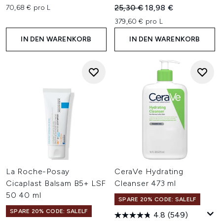
Unverbindliche Preisempfehl
Aktueller Preis:
25,30 €
18,98 €
70,68 € pro L
379,60 € pro L
IN DEN WARENKORB
IN DEN WARENKORB
La Roche-Posay
CeraVe Hydrating
Cicaplast Balsam B5+ LSF
Cleanser 473 ml
50 40 ml
SPARE 20% CODE: SALELF
SPARE 20% CODE: SALELF
4.8
(549)