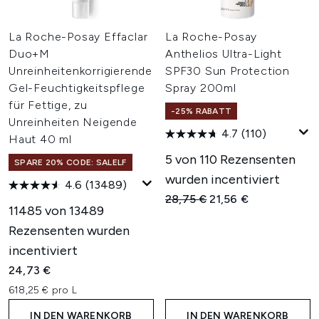
La Roche-Posay Effaclar
La Roche-Posay
Duo+M
Anthelios Ultra-Light
Unreinheitenkorrigierende
SPF30 Sun Protection
Gel-Feuchtigkeitspflege
Spray 200ml
für Fettige, zu
-25% RABATT
Unreinheiten Neigende
4.7
(110)
Haut 40 ml
5 von 110 Rezensenten
SPARE 20% CODE: SALELF
wurden incentiviert
4.6
(13489)
Unverbindliche Preisempfehl
Aktueller Preis:
28,75 €
21,56 €
11485 von 13489
Rezensenten wurden
incentiviert
24,73 €
618,25 € pro L
IN DEN WARENKORB
IN DEN WARENKORB