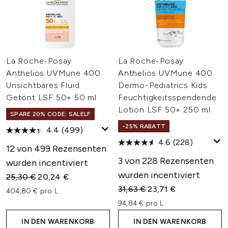
La Roche-Posay
La Roche-Posay
Anthelios UVMune 400
Anthelios UVMune 400
Unsichtbares Fluid
Dermo-Pediatrics Kids
Getönt LSF 50+ 50 ml
Feuchtigkeitsspendende
Lotion LSF 50+ 250 ml
SPARE 20% CODE: SALELF
-25% RABATT
4.4
(499)
4.6
(228)
12 von 499 Rezensenten
3 von 228 Rezensenten
wurden incentiviert
wurden incentiviert
Unverbindliche Preisempfehlung:
Aktueller Preis:
25,30 €
20,24 €
Unverbindliche Preisempfehl
Aktueller Preis:
31,63 €
23,71 €
404,80 € pro L
94,84 € pro L
IN DEN WARENKORB
IN DEN WARENKORB