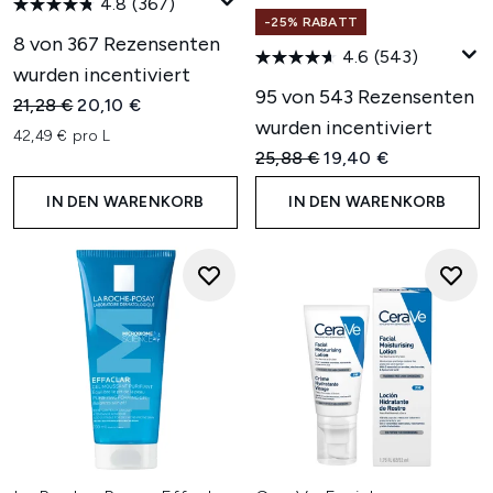
4.8
(367)
-25% RABATT
8 von 367 Rezensenten
4.6
(543)
wurden incentiviert
95 von 543 Rezensenten
Unverbindliche Preisempfehlung:
Aktueller Preis:
21,28 €
20,10 €
wurden incentiviert
42,49 € pro L
Unverbindliche Preisempfehl
Aktueller Preis:
25,88 €
19,40 €
IN DEN WARENKORB
IN DEN WARENKORB