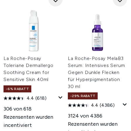
La Roche-Posay
La Roche-Posay MelaB3
Toleriane Dermallergo
Serum: Intensives Serum
Soothing Cream for
Gegen Dunkle Flecken
Sensitive Skin 40ml
für Hyperpigmentation
30 ml
-6% RABATT
-29% RABATT
4.4
(618)
4.4
(4386)
306 von 618
3124 von 4386
Rezensenten wurden
Rezensenten wurden
incentiviert