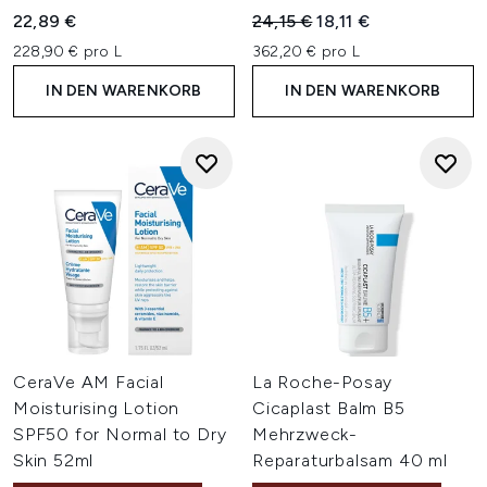
Unverbindliche Preisempfehl
Aktueller Preis:
22,89 €
24,15 €
18,11 €
228,90 € pro L
362,20 € pro L
IN DEN WARENKORB
IN DEN WARENKORB
CeraVe AM Facial
La Roche-Posay
Moisturising Lotion
Cicaplast Balm B5
SPF50 for Normal to Dry
Mehrzweck-
Skin 52ml
Reparaturbalsam 40 ml