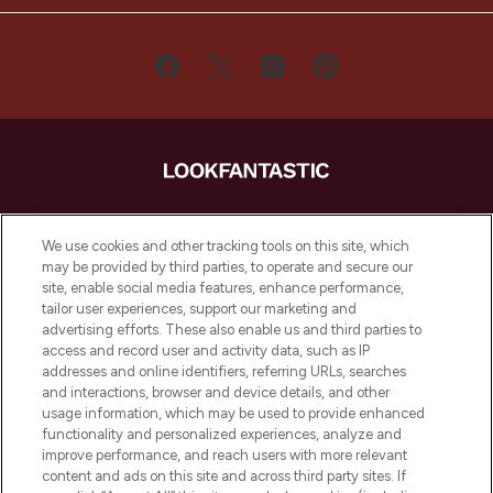
LOOKFANTASTIC ist Europas ultimativer
Beauty-Onlineshop mit den besten
We use cookies and other tracking tools on this site, which
Produkten aus Haut- und Haarpflege
may be provided by third parties, to operate and secure our
sowie Make-Up von über 200
site, enable social media features, enhance performance,
renommierten Marken. Shoppe online
tailor user experiences, support our marketing and
oder über die App mit kostenloser
advertising efforts. These also enable us and third parties to
access and record user and activity data, such as IP
Lieferung ab einem Einkaufswert von 30€.
addresses and online identifiers, referring URLs, searches
and interactions, browser and device details, and other
Cookie-Einwilligung
usage information, which may be used to provide enhanced
Do Not Sell or Share My Personal
functionality and personalized experiences, analyze and
Information
improve performance, and reach users with more relevant
content and ads on this site and across third party sites. If