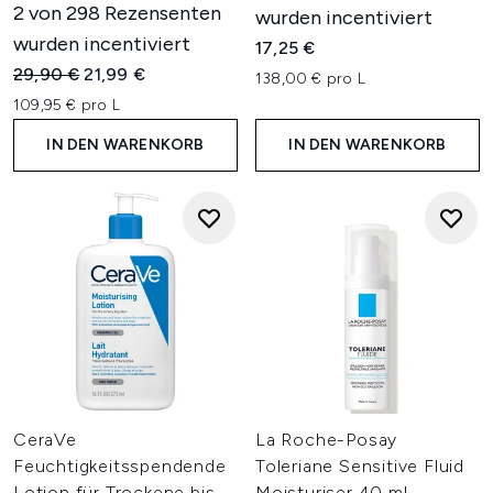
2 von 298 Rezensenten
wurden incentiviert
wurden incentiviert
17,25 €
Unverbindliche Preisempfehlung:
Aktueller Preis:
29,90 €
21,99 €
138,00 € pro L
109,95 € pro L
IN DEN WARENKORB
IN DEN WARENKORB
CeraVe
La Roche-Posay
Feuchtigkeitsspendende
Toleriane Sensitive Fluid
Lotion für Trockene bis
Moisturiser 40 ml