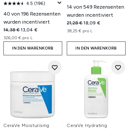
4.5
(196)
14 von 549 Rezensenten
40 von 196 Rezensenten
wurden incentiviert
wurden incentiviert
Unverbindliche Preisempfehl
Aktueller Preis:
21,28 €
18,09 €
Unverbindliche Preisempfehlung:
Aktueller Preis:
14,38 €
13,04 €
38,25 € pro L
326,00 € pro L
IN DEN WARENKORB
IN DEN WARENKORB
CeraVe Moisturising
CeraVe Hydrating