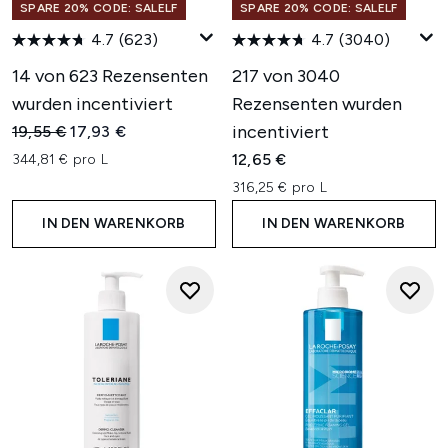
SPARE 20% CODE: SALELF
SPARE 20% CODE: SALELF
4.7
(623)
4.7
(3040)
14 von 623 Rezensenten
217 von 3040
wurden incentiviert
Rezensenten wurden
Unverbindliche Preisempfehlung:
Aktueller Preis:
incentiviert
19,55 €
17,93 €
12,65 €
344,81 € pro L
316,25 € pro L
IN DEN WARENKORB
IN DEN WARENKORB