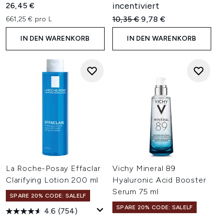
incentiviert
26,45 €
Unverbindliche Preisempfehl
Aktueller Preis:
10,35 €
9,78 €
661,25 € pro L
IN DEN WARENKORB
IN DEN WARENKORB
La Roche-Posay Effaclar
Vichy Mineral 89
Clarifying Lotion 200 ml
Hyaluronic Acid Booster
Serum 75 ml
SPARE 20% CODE: SALELF
SPARE 20% CODE: SALELF
4.6
(754)