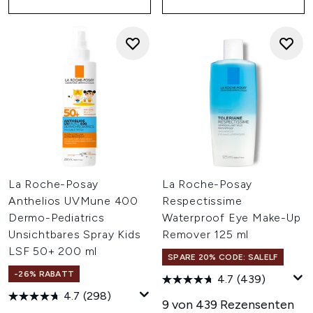
La Roche-Posay
La Roche-Posay
Anthelios UVMune 400
Respectissime
Dermo-Pediatrics
Waterproof Eye Make-Up
Unsichtbares Spray Kids
Remover 125 ml
LSF 50+ 200 ml
SPARE 20% CODE: SALELF
-26% RABATT
4.7
(439)
4.7
(298)
9 von 439 Rezensenten