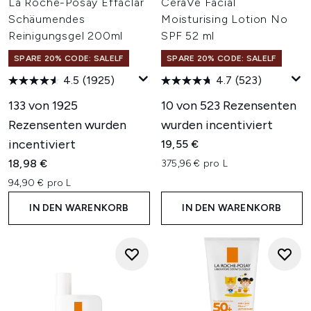
La Roche-Posay Effaclar
CeraVe Facial
Schäumendes
Moisturising Lotion No
Reinigungsgel 200ml
SPF 52 ml
SPARE 20% CODE: SALELF
SPARE 20% CODE: SALELF
4.5
(1925)
4.7
(523)
133 von 1925
10 von 523 Rezensenten
Rezensenten wurden
wurden incentiviert
incentiviert
19,55 €
18,98 €
375,96 € pro L
94,90 € pro L
IN DEN WARENKORB
IN DEN WARENKORB