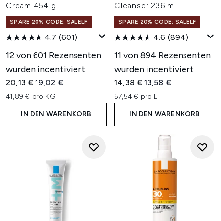
Cream 454 g
Cleanser 236 ml
SPARE 20% CODE: SALELF
SPARE 20% CODE: SALELF
4.7
(601)
4.6
(894)
12 von 601 Rezensenten
11 von 894 Rezensenten
wurden incentiviert
wurden incentiviert
Unverbindliche Preisempfehlung:
Aktueller Preis:
Unverbindliche Preisempfehl
Aktueller Preis:
20,13 €
19,02 €
14,38 €
13,58 €
41,89 € pro KG
57,54 € pro L
IN DEN WARENKORB
IN DEN WARENKORB