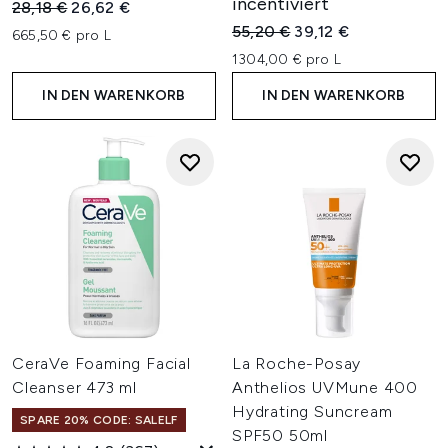
incentiviert
Unverbindliche Preisempfehlung:
Aktueller Preis:
28,18 €
26,62 €
Unverbindliche Preisempfehl
Aktueller Preis:
55,20 €
39,12 €
665,50 € pro L
1304,00 € pro L
IN DEN WARENKORB
IN DEN WARENKORB
CeraVe Foaming Facial
La Roche-Posay
Cleanser 473 ml
Anthelios UVMune 400
Hydrating Suncream
SPARE 20% CODE: SALELF
SPF50 50ml