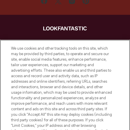
LOOKFANTASTIC ist Europas ultimativer
Beauty-Onlineshop mit den besten
We use cookies and other tracking tools on this site, which
Produkten aus Haut- und Haarpflege
may be provided by third parties, to operate and secure our
sowie Make-Up von über 200
site, enable social media features, enhance performance,
renommierten Marken. Shoppe online
tailor user experiences, support our marketing and
oder über die App mit kostenloser
advertising efforts. These also enable us and third parties to
access and record user and activity data, such as IP
Lieferung ab einem Einkaufswert von 30€.
addresses and online identifiers, referring URLs, searches
and interactions, browser and device details, and other
Cookie-Einwilligung
usage information, which may be used to provide enhanced
Do Not Sell or Share My Personal
functionality and personalized experiences, analyze and
Information
improve performance, and reach users with more relevant
content and ads on this site and across third party sites. If
you click “Accept All” this site may deploy cookies (including
HILFE & INFORMATION
third party cookies) for all of these purposes. If you click
“Limit Cookies,” your IP address and other browsing