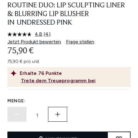
ROUTINE DUO: LIP SCULPTING LINER
& BLURRING LIP BLUSHER
IN UNDRESSED PINK
4.8
(4)
4
Bewertungen
Jetzt Produkt bewerten
Frage stellen
lesen.
75,90 €
Link
auf
derselben
75,90 € pro unit
Seite.
Erhalte
76
Punkte
Trete dem Treueprogramm bei
MENGE: