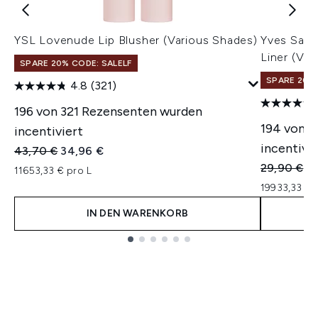
YSL Lovenude Lip Blusher (Various Shades)
Yves Sain
Liner (Var
SPARE 20% CODE: SALELF
SPARE 20% 
4.8
(321)
196 von 321 Rezensenten wurden
194 von 
incentiviert
incentivie
Unverbindliche Preisempfehlung:
Aktueller Preis:
43,70 €
34,96 €
Unverbindl
Ak
29,90 €
23
11653,33 € pro L
19933,33 € 
IN DEN WARENKORB
Showing slide 1