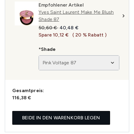
Empfohlener Artikel
Yves Saint Laurent Make Me Blush
Shade 87
Unverbindliche Preisempfehlung:
Aktueller Preis:
50,60 €
40,48 €
Spare 10,12 €
( 20 % Rabatt )
*Shade
Pink Voltage 87
Gesamtpreis:
116,38 €
BEIDE IN DEN WARENKORB LEGEN