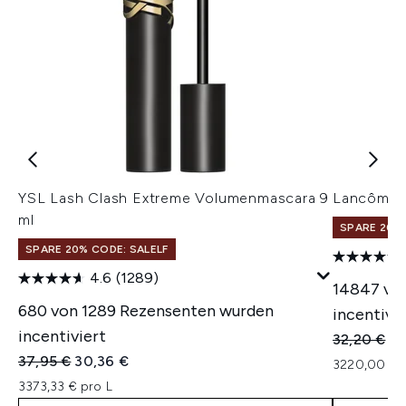
YSL Lash Clash Extreme Volumenmascara 9
Lancôme L
ml
SPARE 20% 
SPARE 20% CODE: SALELF
4.6
(1289)
14847 vo
680 von 1289 Rezensenten wurden
incentivie
incentiviert
Unverbindl
Ak
32,20 €
25
Unverbindliche Preisempfehlung:
Aktueller Preis:
37,95 €
30,36 €
3220,00 € 
3373,33 € pro L