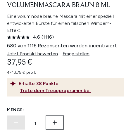
VOLUMENMASCARA BRAUN 8 ML
Eine voluminöse braune Mascara mit einer speziell
entwickelten Bürste für einen falschen Wimpern-
Effekt.
4.6
(1116)
1116
Bewertungen
680 von 1116 Rezensenten wurden incentiviert
lesen.
Link
Jetzt Produkt bewerten
Frage stellen
auf
37,95 €
derselben
Seite.
4743,75 € pro L
Erhalte
38
Punkte
Trete dem Treueprogramm bei
MENGE: