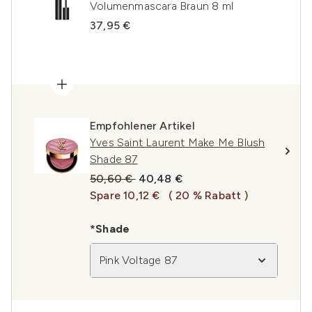
Volumenmascara Braun 8 ml
37,95 €
Empfohlener Artikel
Yves Saint Laurent Make Me Blush
Shade 87
Unverbindliche Preisempfehlung:
Aktueller Preis:
50,60 €
40,48 €
Spare 10,12 €
( 20 % Rabatt )
*Shade
Pink Voltage 87