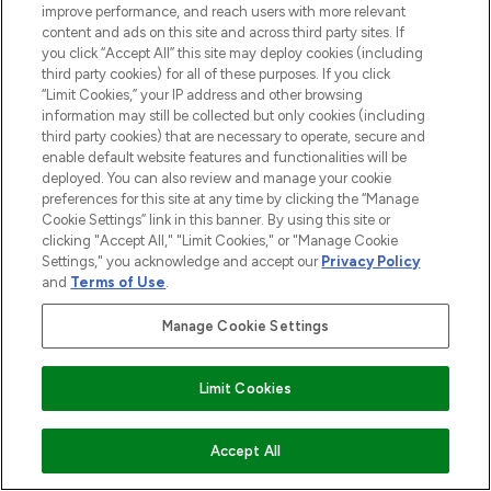
improve performance, and reach users with more relevant
content and ads on this site and across third party sites. If
you click “Accept All” this site may deploy cookies (including
MELDE DICH FÜR UNSEREN NEWSLETTER AN
third party cookies) for all of these purposes. If you click
“Limit Cookies,” your IP address and other browsing
ANMELDEN
information may still be collected but only cookies (including
third party cookies) that are necessary to operate, secure and
enable default website features and functionalities will be
deployed. You can also review and manage your cookie
preferences for this site at any time by clicking the “Manage
Cookie Settings” link in this banner. By using this site or
clicking "Accept All," "Limit Cookies," or "Manage Cookie
Settings," you acknowledge and accept our
Privacy Policy
and
Terms of Use
.
Manage Cookie Settings
LOOKFANTASTIC ist Europas ultimativer
Beauty-Onlineshop mit den besten
Limit Cookies
Produkten aus Haut- und Haarpflege
sowie Make-Up von über 200
renommierten Marken. Shoppe online
ZUM WARENKORB HINZUFÜGEN
Accept All
oder über die App mit kostenloser