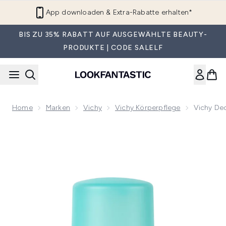
Zum Hauptinhalt springen
App downloaden & Extra-Rabatte erhalten*
BIS ZU 35% RABATT AUF AUSGEWÄHLTE BEAUTY-
PRODUKTE | CODE SALELF
Home
Marken
Vichy
Vichy Körperpflege
Vichy De
Now showing image 1 Vichy Deodorant No Marks Roll-On 50