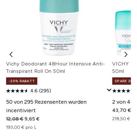
Vichy Deodorant 48Hour Intensive Anti-
VICHY No 
Transpirant Roll On 50ml
50ml
-20% RABATT
SPARE 20% 
4.6
(295)
50 von 295 Rezensenten wurden
2 von 42 
incentiviert
43,70 €
Unverbindliche Preisempfehlung:
Aktueller Preis:
12,08 €
9,65 €
218,50 € pr
193,00 € pro L