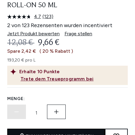
ROLL-ON 50 ML
4.7
(123)
123
Bewertungen
2 von 123 Rezensenten wurden incentiviert
lesen.
Link
Jetzt Produkt bewerten
Frage stellen
auf
UNVERBINDLICHE PREISEMPFEHL
AKTUELLER PREIS:
12,08 €
9,66 €
derselben
Seite.
Spare 2,42 €
( 20 % Rabatt )
193,20 € pro L
Erhalte
10
Punkte
Trete dem Treueprogramm bei
MENGE: