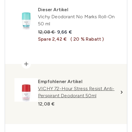
Dieser Artikel
Vichy Deodorant No Marks Roll-On
50 ml
Unverbindliche Preisempfehlung:
Aktueller Preis:
12,08 €
9,66 €
Spare 2,42 €
( 20 % Rabatt )
Empfohlener Artikel
VICHY 72-Hour Stress Resist Anti-
Perspirant Deodorant 50ml
12,08 €