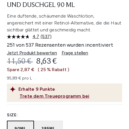
UND DUSCHGEL 90 ML
Eine duftende, schäumende Waschlotion,
angereichert mit einer Retinol-Alternative, die die Haut
sichtbar glättet und geschmeidig macht.
4.7
(537)
537
Bewertungen
251 von 537 Rezensenten wurden incentiviert
lesen.
Link
Jetzt Produkt bewerten
Frage stellen
auf
UNVERBINDLICHE PREISEMPFEHL
AKTUELLER PREIS:
11,50 €
8,63 €
derselben
Seite.
Spare 2,87 €
( 25 % Rabatt )
95,89 € pro L
Erhalte
9
Punkte
Trete dem Treueprogramm bei
SIZE:
90ML
385ML