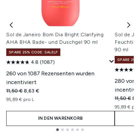
Sol de Janeiro Bom Dia Bright Clarifying
Sol de Jan
AHA BHA Bade- und Duschgel 90 ml
Feuchtig
90 ml
SPARE 25% CODE: SALELF
SPARE 25% 
4.8
(1087)
260 von 1087 Rezensenten wurden
280 von 
incentiviert
incentivie
Unverbindliche Preisempfehlung:
Aktueller Preis:
11,50 €
8,63 €
Unverbindl
Akt
11,50 €
8,
95,89 € pro L
95,89 € pro
IN DEN WARENKORB
Showing slide 1