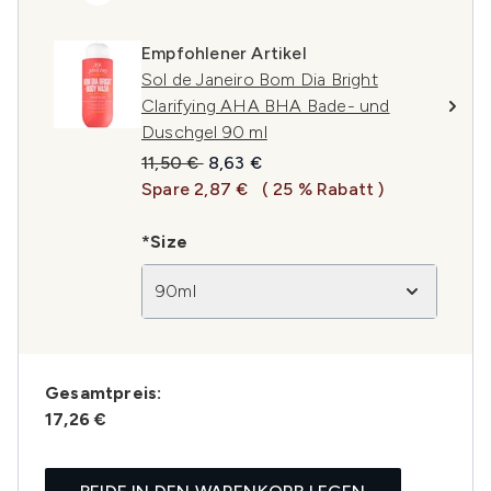
Empfohlener Artikel
Sol de Janeiro Bom Dia Bright
Clarifying AHA BHA Bade- und
Duschgel 90 ml
Unverbindliche Preisempfehlung:
Aktueller Preis:
11,50 €
8,63 €
Spare 2,87 €
( 25 % Rabatt )
*Size
90ml
Gesamtpreis:
17,26 €