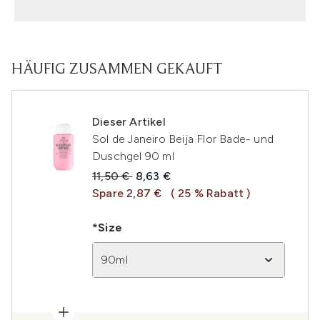
HÄUFIG ZUSAMMEN GEKAUFT
Dieser Artikel
Sol de Janeiro Beija Flor Bade- und
Duschgel 90 ml
Unverbindliche Preisempfehlung:
Aktueller Preis:
11,50 €
8,63 €
Spare 2,87 €
( 25 % Rabatt )
*Size
90ml