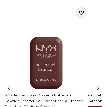
NYX Professional Makeup Buttermelt
Rimmel Na
Powder Bronzer 12H Wear Fade & Transfer
Farbtöne)
Resistant (Various Shades)