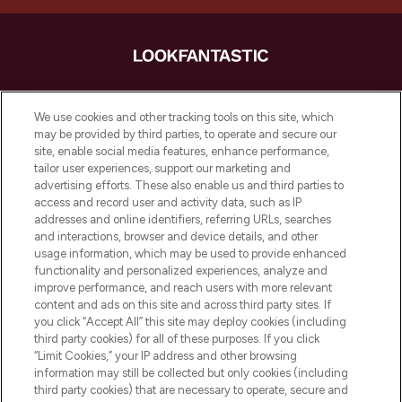
LOOKFANTASTIC ist Europas ultimativer
Beauty-Onlineshop mit den besten
We use cookies and other tracking tools on this site, which
Produkten aus Haut- und Haarpflege
may be provided by third parties, to operate and secure our
sowie Make-Up von über 200
site, enable social media features, enhance performance,
renommierten Marken. Shoppe online
tailor user experiences, support our marketing and
oder über die App mit kostenloser
advertising efforts. These also enable us and third parties to
access and record user and activity data, such as IP
Lieferung ab einem Einkaufswert von 30€.
addresses and online identifiers, referring URLs, searches
and interactions, browser and device details, and other
Cookie-Einwilligung
usage information, which may be used to provide enhanced
Do Not Sell or Share My Personal
functionality and personalized experiences, analyze and
Information
improve performance, and reach users with more relevant
content and ads on this site and across third party sites. If
you click “Accept All” this site may deploy cookies (including
HILFE & INFORMATION
third party cookies) for all of these purposes. If you click
“Limit Cookies,” your IP address and other browsing
information may still be collected but only cookies (including
IMPRESSUM
third party cookies) that are necessary to operate, secure and