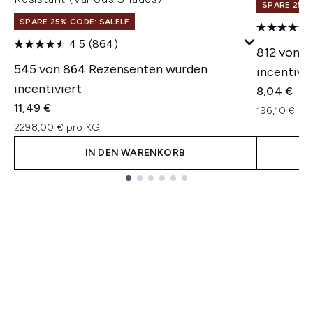
SPARE 25% 
SPARE 25% CODE: SALELF
4.5
(864)
812 von 
545 von 864 Rezensenten wurden
incentivie
incentiviert
8,04 €
11,49 €
196,10 € pr
2298,00 € pro KG
IN DEN WARENKORB
Showing slide 1