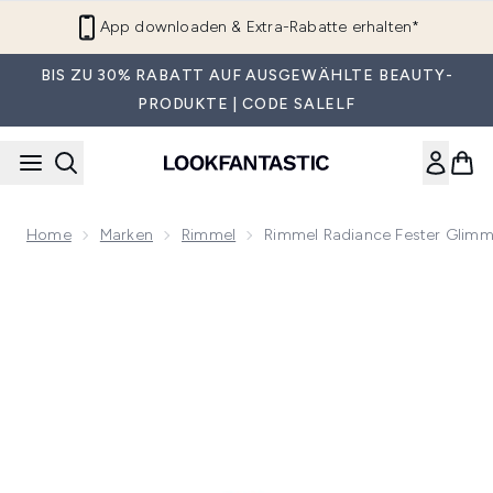
Zum Hauptinhalt springen
App downloaden & Extra-Rabatte erhalten*
BIS ZU 30% RABATT AUF AUSGEWÄHLTE BEAUTY-
PRODUKTE | CODE SALELF
Home
Marken
Rimmel
Rimmel Radiance Fester Glimm
Now showing image 1 Rimmel Radiance Fester Glimmer 12 g -