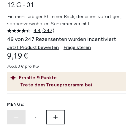
12 G - 01
Ein mehrfarbiger Shimmer Brick, der einen sofortigen,
sonnenverwöhnten Schimmer verleiht.
4.4
(247)
247
Bewertungen
49 von 247 Rezensenten wurden incentiviert
lesen.
Link
Jetzt Produkt bewerten
Frage stellen
auf
9,19 €
derselben
Seite.
765,83 € pro KG
Erhalte
9
Punkte
Trete dem Treueprogramm bei
MENGE: