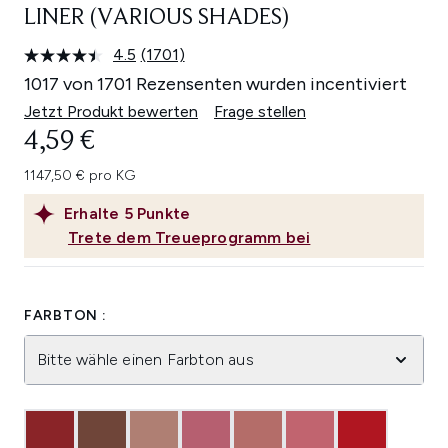
LINER (VARIOUS SHADES)
4.5
(1701)
1701
Bewertungen
1017 von 1701 Rezensenten wurden incentiviert
lesen.
Link
Jetzt Produkt bewerten
Frage stellen
auf
4,59 €
derselben
Seite.
1147,50 € pro KG
Erhalte
5
Punkte
Trete dem Treueprogramm bei
FARBTON :
Bitte wähle einen Farbton aus