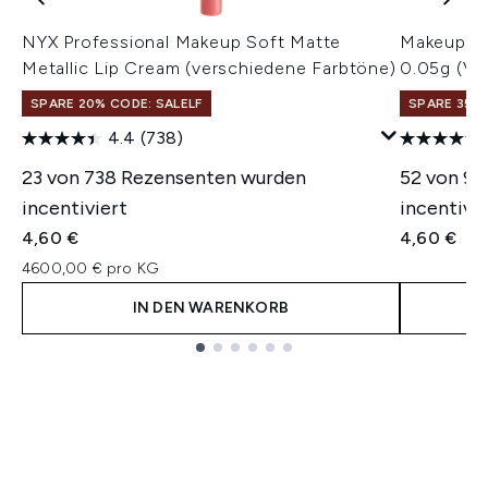
NYX Professional Makeup Soft Matte
Makeup Re
Metallic Lip Cream (verschiedene Farbtöne)
0.05g (Va
SPARE 20% CODE: SALELF
SPARE 35% 
4.4
(738)
23 von 738 Rezensenten wurden
52 von 9
incentiviert
incentivie
4,60 €
4,60 €
4600,00 € pro KG
IN DEN WARENKORB
Showing slide 1