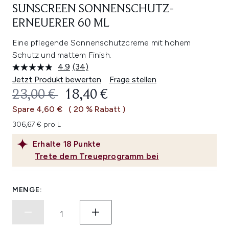
SUNSCREEN SONNENSCHUTZ-
ERNEUERER 60 ML
Eine pflegende Sonnenschutzcreme mit hohem
Schutz und mattem Finish.
4.9
(34)
34
Bewertungen
Jetzt Produkt bewerten
Frage stellen
lesen.
UNVERBINDLICHE PREISEMPFEHL
AKTUELLER PREIS:
23,00 €
18,40 €
Link
auf
Spare 4,60 €
( 20 % Rabatt )
derselben
Seite.
306,67 € pro L
Erhalte
18
Punkte
Trete dem Treueprogramm bei
MENGE: