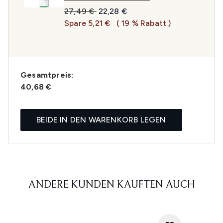
Unverbindliche Preisempfehlung:
Aktueller Preis:
27,49 €
22,28 €
Spare 5,21 €
( 19 % Rabatt )
Gesamtpreis:
40,68 €
BEIDE IN DEN WARENKORB LEGEN
ANDERE KUNDEN KAUFTEN AUCH