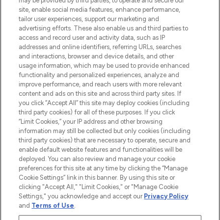
may be provided by third parties, to operate and secure our
sowie Make-Up von über 200
site, enable social media features, enhance performance,
renommierten Marken. Shoppe online
tailor user experiences, support our marketing and
oder über die App mit kostenloser
advertising efforts. These also enable us and third parties to
access and record user and activity data, such as IP
Lieferung ab einem Einkaufswert von 30€.
addresses and online identifiers, referring URLs, searches
and interactions, browser and device details, and other
Cookie-Einwilligung
usage information, which may be used to provide enhanced
Do Not Sell or Share My Personal
functionality and personalized experiences, analyze and
Information
improve performance, and reach users with more relevant
content and ads on this site and across third party sites. If
you click “Accept All” this site may deploy cookies (including
HILFE & INFORMATION
third party cookies) for all of these purposes. If you click
“Limit Cookies,” your IP address and other browsing
information may still be collected but only cookies (including
IMPRESSUM
third party cookies) that are necessary to operate, secure and
enable default website features and functionalities will be
deployed. You can also review and manage your cookie
ÜBER LOOKFANTASTIC
preferences for this site at any time by clicking the “Manage
Cookie Settings” link in this banner. By using this site or
clicking "Accept All," "Limit Cookies," or "Manage Cookie
Settings," you acknowledge and accept our
Privacy Policy
and
Terms of Use
.
Pay Securely With