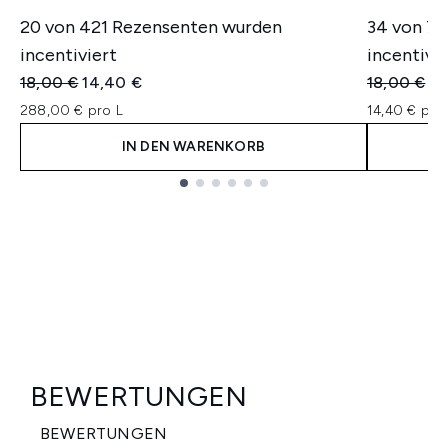
20 von 421 Rezensenten wurden
34 von 7
incentiviert
incentivie
Unverbindliche Preisempfehlung:
Aktueller Preis:
Unverbindl
Ak
18,00 €
14,40 €
18,00 €
14
288,00 € pro L
14,40 € pro 
IN DEN WARENKORB
Showing slide 1