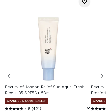
Beauty of Joseon Relief Sun Aqua-Fresh
Beauty of
Rice + B5 SPF50+ 50ml
Probiotic
SPARE 30% CODE: SALELF
SPARE 30% 
4.8
(421)