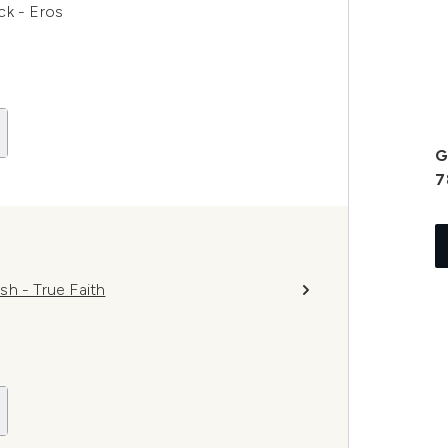
ck - Eros
G
7
h - True Faith