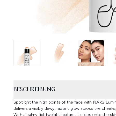
BESCHREIBUNG
Spotlight the high points of the face with NARS Lumini
delivers a visibly dewy, radiant glow across the cheeks, 
With a balmy, lightweight texture, it glides onto the skin