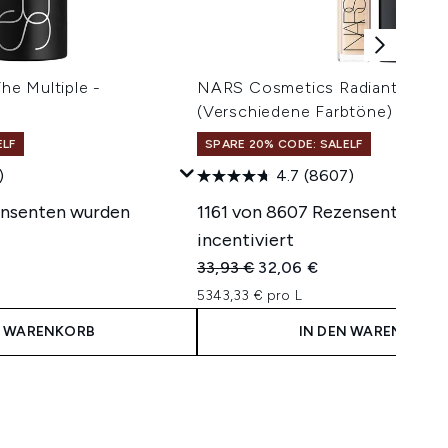
e Multiple -
NARS Cosmetics Radiant Crem
(Verschiedene Farbtöne)
ELF
SPARE 20% CODE: SALELF
)
4.7
(8607)
ensenten wurden
1161 von 8607 Rezensenten wu
incentiviert
Unverbindliche Preisempfehlung:
Aktueller Preis:
33,93 €
32,06 €
5343,33 € pro L
N WARENKORB
IN DEN WARENKORB