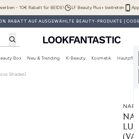
Zum Hauptinhalt springen
werben - 10€ Rabatt für BEIDE!
LF Beauty Plus+ beitreten
App
 30% RABATT AUF AUSGEWÄHLTE BEAUTY-PRODUKTE | CODE
eauty Box
Neu & Trending
K-Beauty
Kosmetik
Hautpfleg
r Shop)
lden (SALE)
Untermenü Anmelden (Geschenke)
Untermenü Anmelden (Marken)
Untermenü Anmelden (Beauty Box)
Untermenü Anmelden (Neu & T
Unt
rious Shades)
ng Stick 7g (Various Shades)
NAR
NAR
LUM
(VA