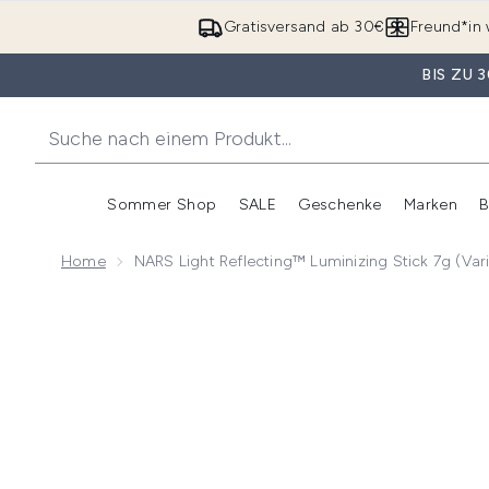
Gratisversand ab 30€
Freund*in 
BIS ZU
Sommer Shop
SALE
Geschenke
Marken
B
Untermenü Anmelden (Somme
Untermenü Anme
Home
NARS Light Reflecting™ Luminizing Stick 7g (Va
Now showing image 1 NARS Light Reflecting™ Luminizi