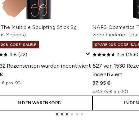
The Multiple Sculpting Stick 8g
NARS Cosmetics Th
ous Shades)
verschiedene Töne
 20% CODE: SALELF
SPARE 20% CODE: SAL
4.8
(32)
4.6
(1530
 32 Rezensenten wurden incentiviert
827 von 1530 Rez
incentiviert
 €
37,95 €
5 € pro KG
4743,75 € pro KG
IN DEN WARENKORB
IN DE