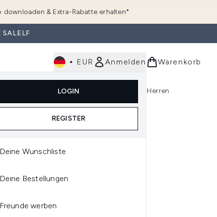
 downloaden & Extra-Rabatte erhalten*
 SALELF
•
EUR
Anmelden
Warenkorb
e
Haarpflege
Parfum
Körperpflege
Herren
LOGIN
rending)
ermenü Anmelden (K-Beauty)
Untermenü Anmelden (Kosmetik)
Untermenü Anmelden (Hautpflege)
Untermenü Anmelden (Haarpflege)
Untermenü Anmelden (Parfum)
REGISTER
Deine Wunschliste
S
Deine Bestellungen
S LIGHT REFLECTING™
INIZING STICK 7G
Freunde werben
RIOUS SHADES)