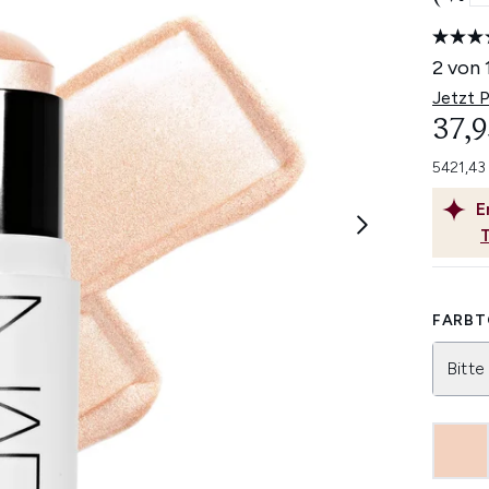
2 von 
Jetzt 
37,9
5421,43
E
FARBT
Bitte