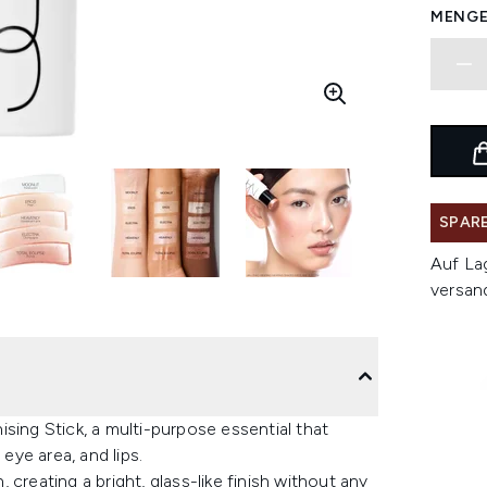
MENGE
SPARE
Auf La
versan
sing Stick, a multi-purpose essential that
eye area, and lips.
, creating a bright, glass-like finish without any