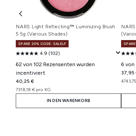
NARS Light Reflecting™ Luminizing Blush
NARS 
5.5g (Various Shades)
(Vari
SPARE 20% CODE: SALELF
SPARE
4.9
(102)
62 von 102 Rezensenten wurden
6 von
incentiviert
37,95
40,25 €
4743,7
7318,18 € pro KG
IN DEN WARENKORB
Showing slide 1