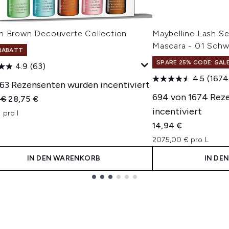
n Brown Decouverte Collection
Maybelline Lash Se
Mascara - 01 Schwa
RABATT
SPARE 25% CODE: SAL
4.9
(63)
4.5
(1674
 63 Rezensenten wurden incentiviert
694 von 1674 Rez
indliche Preisempfehlung:
Aktueller Preis:
 €
28,75 €
incentiviert
 pro l
14,94 €
2075,00 € pro L
IN DEN WARENKORB
IN DE