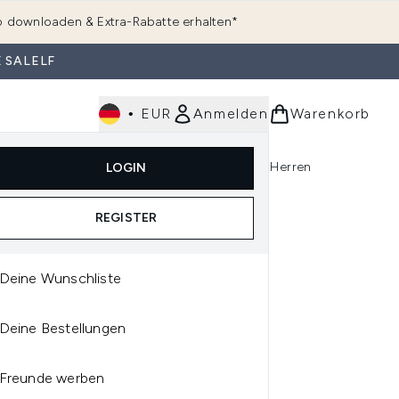
 downloaden & Extra-Rabatte erhalten*
 SALELF
•
EUR
Anmelden
Warenkorb
e
Haarpflege
Parfum
Körperpflege
Herren
LOGIN
rending)
ermenü Anmelden (K-Beauty)
Untermenü Anmelden (Kosmetik)
Untermenü Anmelden (Hautpflege)
Untermenü Anmelden (Haarpflege)
Untermenü Anmelden (Parfum)
REGISTER
Deine Wunschliste
TON BROWN
Deine Bestellungen
TON BROWN EAU DE
FUM FRAGRANCE
Freunde werben
COVERY SET