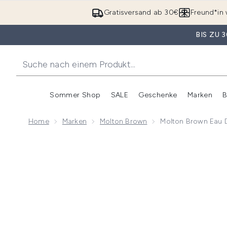
Gratisversand ab 30€
Freund*in 
BIS ZU
Sommer Shop
SALE
Geschenke
Marken
B
Untermenü Anmelden (Somme
Untermenü Anme
Home
Marken
Molton Brown
Molton Brown Eau D
Now showing image 1 Molton Brown Eau De Parfum Fr