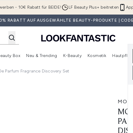
Zum Hauptinhalt springen
werben - 10€ Rabatt für BEIDE!
LF Beauty Plus+ beitreten
App
 30% RABATT AUF AUSGEWÄHLTE BEAUTY-PRODUKTE | CODE
eauty Box
Neu & Trending
K-Beauty
Kosmetik
Hautpfleg
r Shop)
lden (SALE)
Untermenü Anmelden (Geschenke)
Untermenü Anmelden (Marken)
Untermenü Anmelden (Beauty Box)
Untermenü Anmelden (Neu & T
Unt
e Parfum Fragrance Discovery Set
agrance Discovery Set
MOL
MOL
PAR
DIS