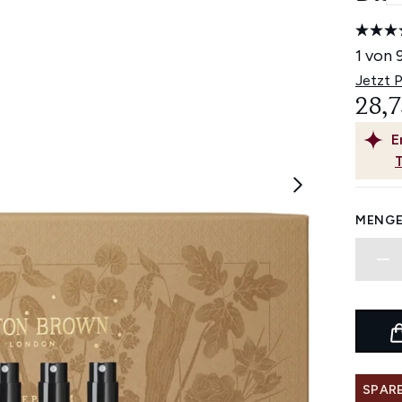
1 von 
Jetzt 
28,7
E
MENGE
SPARE