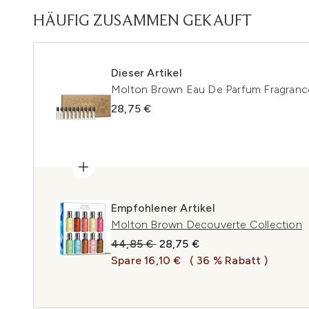
HÄUFIG ZUSAMMEN GEKAUFT
Dieser Artikel
Molton Brown Eau De Parfum Fragranc
28,75 €
Empfohlener Artikel
Molton Brown Decouverte Collection
Unverbindliche Preisempfehlung:
Aktueller Preis:
44,85 €
28,75 €
Spare 16,10 €
( 36 % Rabatt )