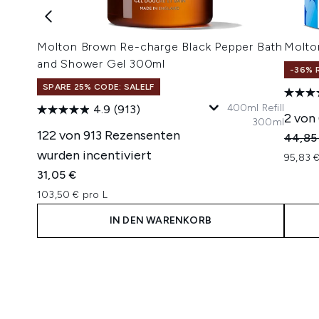
Molton Brown Re-charge Black Pepper Bath
Molto
and Shower Gel 300ml
-36% 
SPARE 25% CODE: SALELF
400ml Refill
4.9
(913)
2 von
300ml
122 von 913 Rezensenten
Unverb
44,85
wurden incentiviert
95,83 €
31,05 €
103,50 € pro L
IN DEN WARENKORB
Showing slide 1