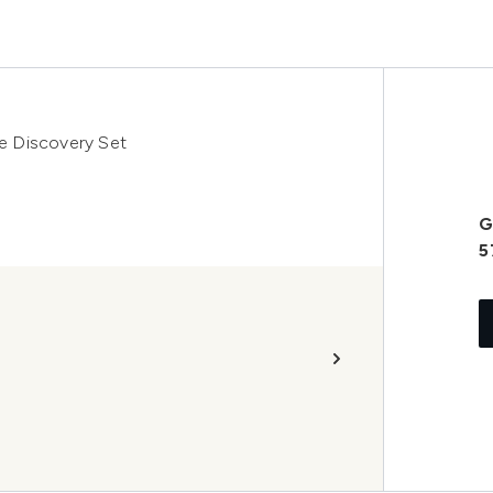
e Discovery Set
G
5