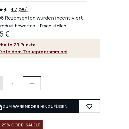
4.7
(96)
96
Bewertungen
96 Rezensenten wurden incentiviert
lesen.
Link
Produkt bewerten
Frage stellen
auf
5 €
derselben
Seite.
rhalte
29
Punkte
Trete dem Treueprogramm bei
:
ZUM WARENKORB HINZUFÜGEN
 25% CODE: SALELF