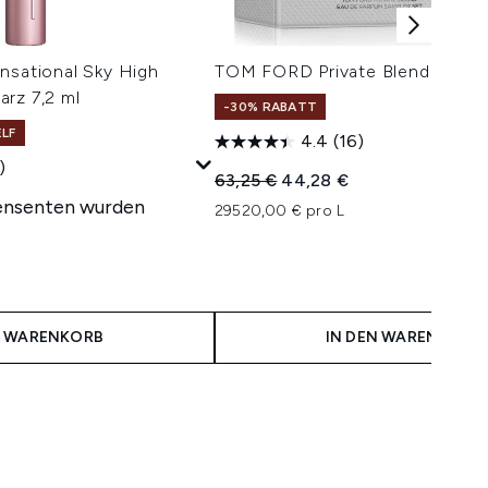
nsational Sky High
TOM FORD Private Blend Sampl
rz 7,2 ml
-30% RABATT
ELF
4.4
(16)
)
Unverbindliche Preisempfehlung:
Aktueller Preis:
63,25 €
44,28 €
ensenten wurden
29520,00 € pro L
N WARENKORB
IN DEN WARENKORB