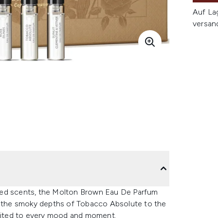
Auf La
versan
ted scents, the Molton Brown Eau De Parfum
om the smoky depths of Tobacco Absolute to the
suited to every mood and moment.